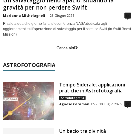
Un salvataggio nello Spazio: sfidando la
gravità per non perdere Swift
Marianna Michelagnoli
-
23 Giugno 2026
0
Risale a qualche giorno fa la teleconferenza NASA dedicata agli
aggiornamenti sull'operazione di salvataggio per il satellite Swift (la Swift Boost
Mission)
Carica altri
ASTROFOTOGRAFIA
Tempo Siderale: applicazioni
pratiche in Astrofotografia
Astrofotografia
Agnese Caramanico
-
10 Luglio 2026
0
Un bacio tra divinità