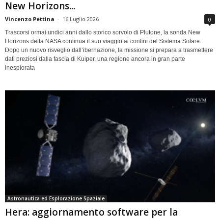
New Horizons...
Vincenzo Pettina
-
16 Luglio 2026
0
Trascorsi ormai undici anni dallo storico sorvolo di Plutone, la sonda New
Horizons della NASA continua il suo viaggio ai confini del Sistema Solare.
Dopo un nuovo risveglio dall’ibernazione, la missione si prepara a trasmettere
dati preziosi dalla fascia di Kuiper, una regione ancora in gran parte
inesplorata
Astronautica ed Esplorazione Spaziale
Hera: aggiornamento software per la