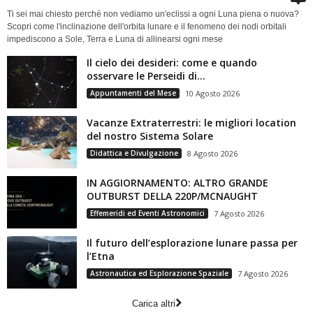
Ti sei mai chiesto perché non vediamo un'eclissi a ogni Luna piena o nuova?
Scopri come l'inclinazione dell'orbita lunare e il fenomeno dei nodi orbitali
impediscono a Sole, Terra e Luna di allinearsi ogni mese
Il cielo dei desideri: come e quando
osservare le Perseidi di...
Appuntamenti del Mese
10 Agosto 2026
Vacanze Extraterrestri: le migliori location
del nostro Sistema Solare
Didattica e Divulgazione
8 Agosto 2026
IN AGGIORNAMENTO: ALTRO GRANDE
OUTBURST DELLA 220P/MCNAUGHT
Effemeridi ed Eventi Astronomici
7 Agosto 2026
Il futuro dell’esplorazione lunare passa per
l’Etna
Astronautica ed Esplorazione Spaziale
7 Agosto 2026
Carica altri