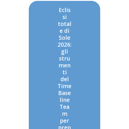
Eclis
si
total
e di
Sole
2026:
gli
stru
men
ti
del
Time
Base
line
Tea
m
per
prep