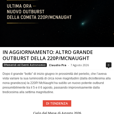
IN AGGIORNAMENTO: ALTRO GRANDE
OUTBURST DELLA 220P/MCNAUGHT
Claudio Pra
-
7 Agosto 2026
0
Effemeridi ed Eventi Astronomici
Dopo il grande “botto” di inizio giugno in prossimità del perielio, che l’aveva
vista variare la sua luminosità di circa nove magnitudini (dalla diciottesima alla
nona grandezza) la 220P/ McNaught ha subìto un nuovo potente outburst
presumibilmente tra il 5 e il 6 agosto, passando improvvisamente dalla
tredicesima alla settima magnitudine.
DI TENDENZA
LO SAPEVI DAVVERO? – Perché non assistiamo a due eclissi ogni mese?