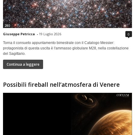
280
Giuseppe Petricca
-
19 Luglio 2026
0
Torna il consueto appuntamento bimestrale con il Catalogo Messier:
protagonista di questa uscita è l'ammasso globulare M28, nella costellazione
del Sagittario.
Continua a leggere
Possibili fireball nell’atmosfera di Venere