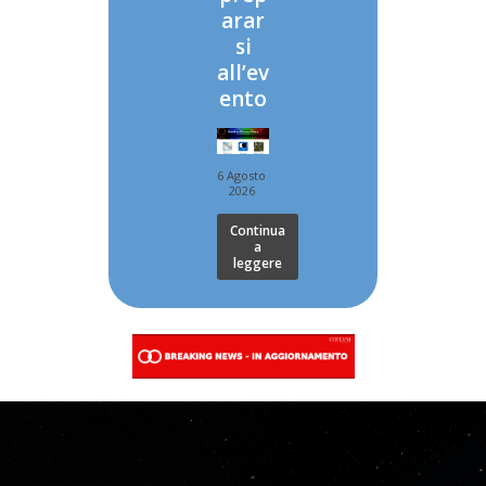
arar
si
all’ev
ento
6 Agosto
2026
Continua
a
leggere