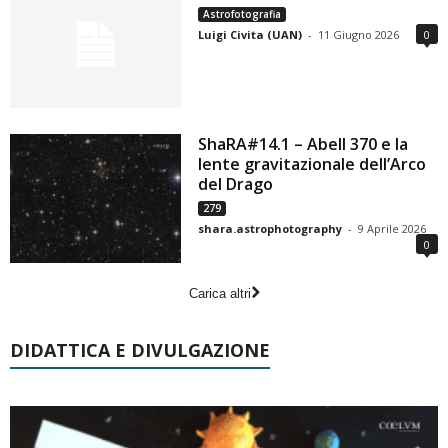
Astrofotografia
Luigi Civita (UAN)
-
11 Giugno 2026
0
ShaRA#14.1 – Abell 370 e la
lente gravitazionale dell’Arco
del Drago
279
shara.astrophotography
-
9 Aprile 2026
0
Carica altri
DIDATTICA E DIVULGAZIONE