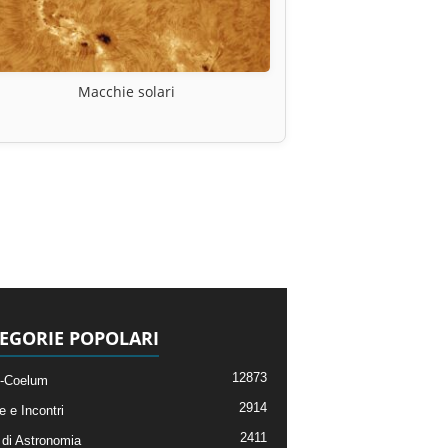
Macchie solari
EGORIE POPOLARI
12873
-Coelum
2914
e e Incontri
2411
di Astronomia