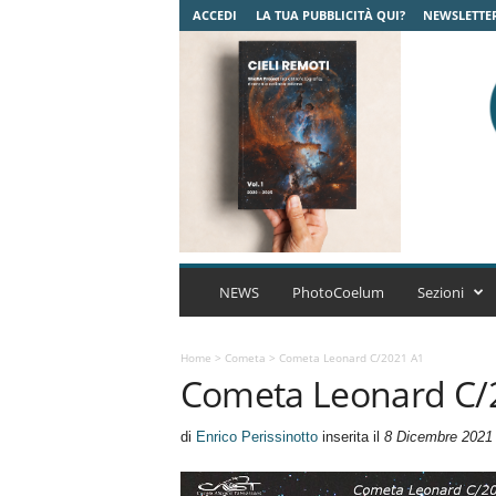
ACCEDI
LA TUA PUBBLICITÀ QUI?
NEWSLETTE
C
o
NEWS
PhotoCoelum
Sezioni
e
l
u
Home
>
Cometa
>
Cometa Leonard C/2021 A1
Cometa Leonard C/
m
A
s
di
Enrico Perissinotto
inserita il
8 Dicembre 2021
t
r
o