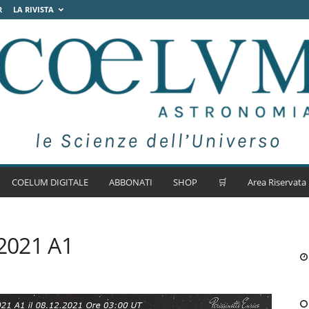
R
LA RIVISTA
COELUM DIGITALE
ABBONATI
SHOP
🛒
Area Riservata
2021 A1