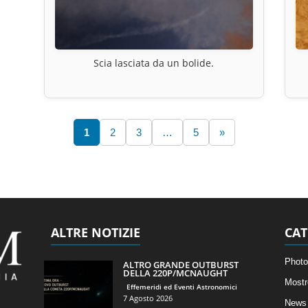
Scia lasciata da un bolide.
1
2
3
…
5
»
ALTRE NOTIZIE
CAT
Photo
ALTRO GRANDE OUTBURST
DELLA 220P/MCNAUGHT
Mostr
Effemeridi ed Eventi Astronomici
7 Agosto 2026
News 