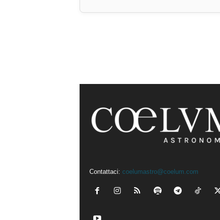
Contattaci:
coelumastro@coelum.com