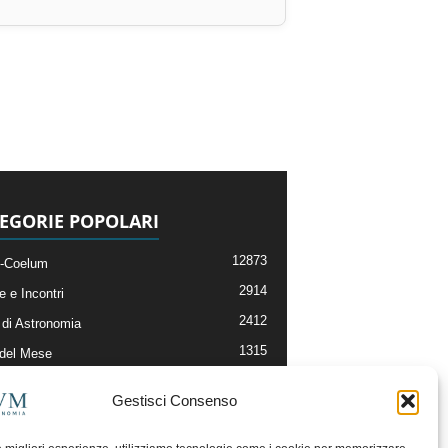
EGORIE POPOLARI
12873
-Coelum
2914
e e Incontri
2412
di Astronomia
1315
 del Mese
365
nomia, Astrofisica e Cosmologia
Gestisci Consenso
268
li e Risorse On-Line
192
og della Redazione