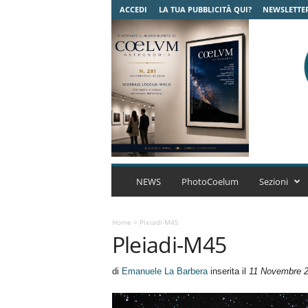
ACCEDI
LA TUA PUBBLICITÀ QUI?
NEWSLETTE
C
o
NEWS
PhotoCoelum
Sezioni
e
l
u
Home
>
Pleiadi-M45
Pleiadi-M45
m
A
s
di
Emanuele La Barbera
inserita il
11 Novembre 
t
r
o