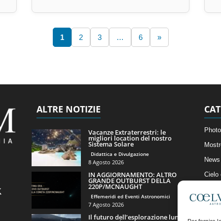
1
2
3
…
6
»
ALTRE NOTIZIE
CAT
Photo
Vacanze Extraterrestri: le
migliori location del nostro
Sistema Solare
Mostr
Didattica e Divulgazione
News 
8 Agosto 2026
IN AGGIORNAMENTO: ALTRO
Cielo
GRANDE OUTBURST DELLA
220P/MCNAUGHT
Astro
Effemeridi ed Eventi Astronomici
Artico
7 Agosto 2026
Il futuro dell’esplorazione lunare
Il Bl