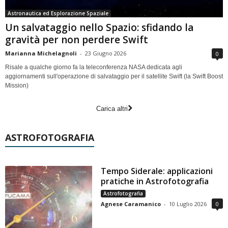
Astronautica ed Esplorazione Spaziale
Un salvataggio nello Spazio: sfidando la
gravità per non perdere Swift
Marianna Michelagnoli
-
23 Giugno 2026
0
Risale a qualche giorno fa la teleconferenza NASA dedicata agli
aggiornamenti sull'operazione di salvataggio per il satellite Swift (la Swift Boost
Mission)
Carica altri
ASTROFOTOGRAFIA
Tempo Siderale: applicazioni
pratiche in Astrofotografia
Astrofotografia
Agnese Caramanico
-
10 Luglio 2026
0