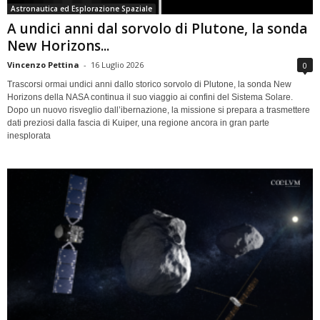
Astronautica ed Esplorazione Spaziale
A undici anni dal sorvolo di Plutone, la sonda
New Horizons...
Vincenzo Pettina
-
16 Luglio 2026
0
Trascorsi ormai undici anni dallo storico sorvolo di Plutone, la sonda New
Horizons della NASA continua il suo viaggio ai confini del Sistema Solare.
Dopo un nuovo risveglio dall’ibernazione, la missione si prepara a trasmettere
dati preziosi dalla fascia di Kuiper, una regione ancora in gran parte
inesplorata