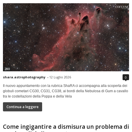
280
shara.astrophotography
-
12 Luglio 2026
0
Il nuovo appuntamento con la rubrica ShaRA ci accompagna alla scoperta dei
globuli cometari CG30, CG31, CG38, ai bordi della Nebulosa di Gum a cavallo
tra le costellazioni della Poppa e della Vela
Continua a leggere
Come ingigantire a dismisura un problema di