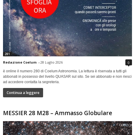
281
Redazione Coelum
-
28 Luglio 2026
0
è online il numero 280 di Coelum Astronomia. La lettura è riservata a tutti gli
abbonati in possesso del livello QUASAR sul sito. Se sei abbonato e non riesci
ad accedere contatta la segreteria.
Continua a leggere
MESSIER 28 M28 – Ammasso Globulare