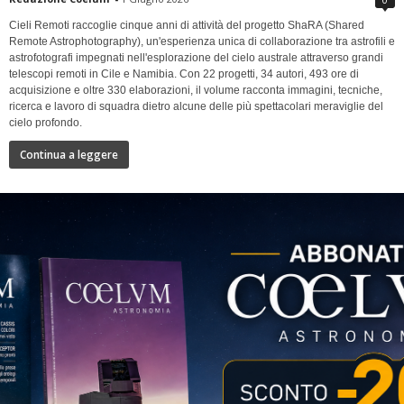
Cieli Remoti raccoglie cinque anni di attività del progetto ShaRA (Shared
Remote Astrophotography), un'esperienza unica di collaborazione tra astrofili e
astrofotografi impegnati nell'esplorazione del cielo australe attraverso grandi
telescopi remoti in Cile e Namibia. Con 22 progetti, 34 autori, 493 ore di
acquisizione e oltre 330 elaborazioni, il volume racconta immagini, tecniche,
ricerca e lavoro di squadra dietro alcune delle più spettacolari meraviglie del
cielo profondo.
Continua a leggere