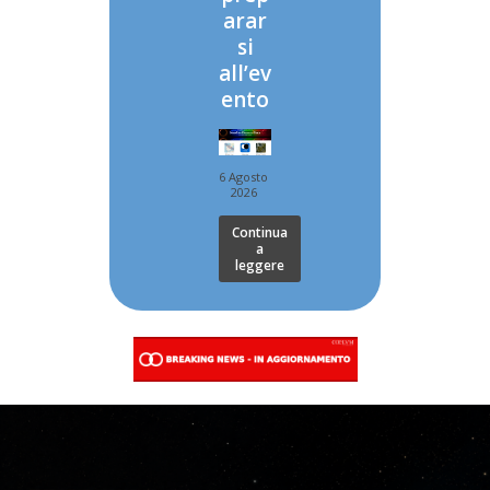
arar
si
all’ev
ento
6 Agosto
2026
Continua
a
leggere