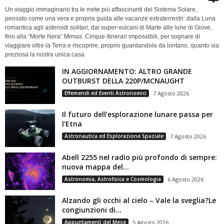
Un viaggio immaginario tra le mete più affascinanti del Sistema Solare,
pensato come una vera e propria guida alle vacanze extraterrestri: dalla Luna
romantica agli asteroidi solitari, dai super-vulcani di Marte alle lune di Giove,
fino alla “Morte Nera” Mimas. Cinque itinerari impossibili, per sognare di
viaggiare oltre la Terra e riscoprire, proprio guardandola da lontano, quanto sia
preziosa la nostra unica casa
IN AGGIORNAMENTO: ALTRO GRANDE
OUTBURST DELLA 220P/MCNAUGHT
Effemeridi ed Eventi Astronomici
7 Agosto 2026
Il futuro dell’esplorazione lunare passa per
l’Etna
Astronautica ed Esplorazione Spaziale
7 Agosto 2026
Abell 2255 nel radio più profondo di sempre:
nuova mappa del...
Astronomia, Astrofisica e Cosmologia
6 Agosto 2026
Alzando gli occhi al cielo – Vale la sveglia?Le
congiunzioni di...
Appuntamenti del Mese
5 Agosto 2026