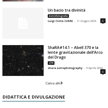
Un bacio tra divinità
Astrofotografia
Luigi Civita (UAN)
-
11 Giugno 2026
0
ShaRA#14.1 – Abell 370 e la
lente gravitazionale dell’Arco
del Drago
279
shara.astrophotography
-
9 Aprile 2026
0
Carica altri
DIDATTICA E DIVULGAZIONE