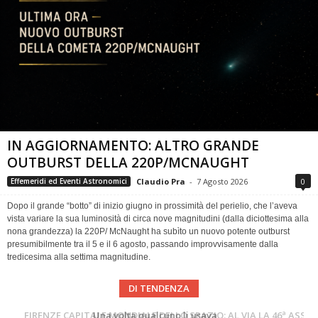
IN AGGIORNAMENTO: ALTRO GRANDE
OUTBURST DELLA 220P/MCNAUGHT
Claudio Pra
-
7 Agosto 2026
0
Effemeridi ed Eventi Astronomici
Dopo il grande “botto” di inizio giugno in prossimità del perielio, che l’aveva
vista variare la sua luminosità di circa nove magnitudini (dalla diciottesima alla
nona grandezza) la 220P/ McNaught ha subìto un nuovo potente outburst
presumibilmente tra il 5 e il 6 agosto, passando improvvisamente dalla
tredicesima alla settima magnitudine.
DI TENDENZA
Cielo del Mese di Agosto 2026
FIRENZE CAPITALE MONDIALE DELLO SPAZIO: AL VIA LA 46ª ASSEMBLEA SCIENTIFICA DEL COSPAR