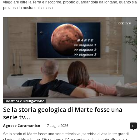
viaggiare oltre la Terra e riscoprire, proprio guardandola da lontano, quanto sia
preziosa la nostra unica casa
Didattica e Divulgazione
Se la storia geologica di Marte fosse una
serie tv…
Agnese Caramanico
-
17 Luglio 2026
0
Se la storia di Marte fosse una serie televisiva, sarebbe divisa in tre grandi
stagioni: il Noachiano, l’Esperiano e l’Amazoniano. Un viaggio attraverso