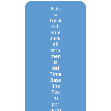
Eclis
si
total
e di
Sole
2026:
gli
stru
men
ti
del
Time
Base
line
Tea
m
per
prep