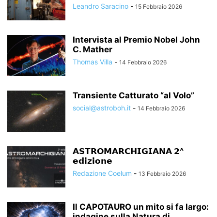
Leandro Saracino
-
15 Febbraio 2026
Intervista al Premio Nobel John
C. Mather
Thomas Villa
-
14 Febbraio 2026
Transiente Catturato “al Volo”
social@astroboh.it
-
14 Febbraio 2026
𝗔𝗦𝗧𝗥𝗢𝗠𝗔𝗥𝗖𝗛𝗜𝗚𝗜𝗔𝗡𝗔 𝟮^
𝗲𝗱𝗶𝘇𝗶𝗼𝗻𝗲
Redazione Coelum
-
13 Febbraio 2026
Il CAPOTAURO un mito si fa largo:
indagine sulla Natura di...