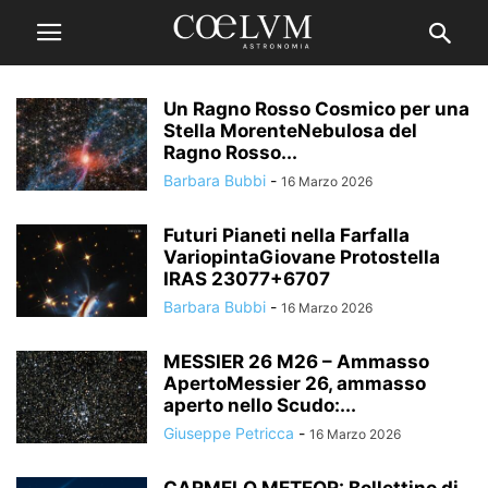
Un Ragno Rosso Cosmico per una
Stella MorenteNebulosa del
Ragno Rosso...
Barbara Bubbi
-
16 Marzo 2026
Futuri Pianeti nella Farfalla
VariopintaGiovane Protostella
IRAS 23077+6707
Barbara Bubbi
-
16 Marzo 2026
MESSIER 26 M26 – Ammasso
ApertoMessier 26, ammasso
aperto nello Scudo:...
Giuseppe Petricca
-
16 Marzo 2026