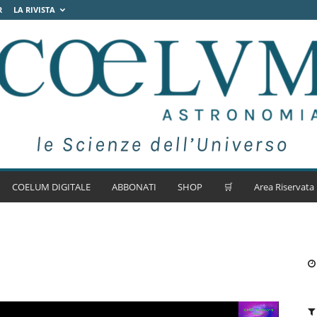
R
LA RIVISTA
COELUM DIGITALE
ABBONATI
SHOP
🛒
Area Riservata