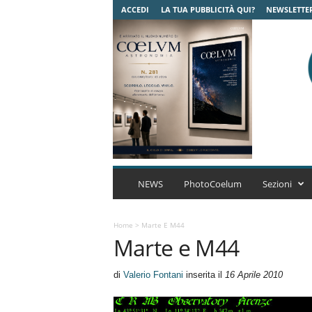
ACCEDI
LA TUA PUBBLICITÀ QUI?
NEWSLETTE
C
o
NEWS
PhotoCoelum
Sezioni
e
l
u
Home
>
Marte E M44
Marte e M44
m
A
s
di
Valerio Fontani
inserita il
16 Aprile 2010
t
r
o