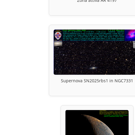
Zona attiva AR 4197
Supernova SN2025rbs1 in NGC7331