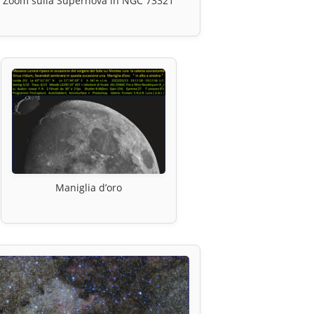
Zoom sulla Supernova in NGC 73321
Maniglia d’oro