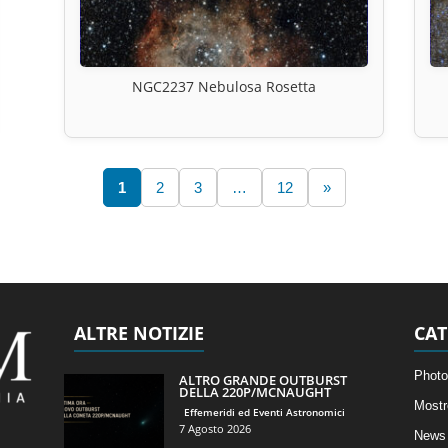
NGC2237 Nebulosa Rosetta
1
2
3
…
12
»
ALTRE NOTIZIE
CAT
Photo
ALTRO GRANDE OUTBURST
DELLA 220P/MCNAUGHT
Mostr
Effemeridi ed Eventi Astronomici
7 Agosto 2026
News 