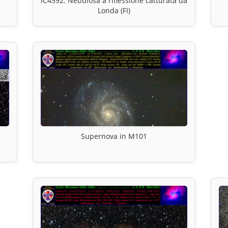
IC4592: Nebulosa a riflessione catturata da
Londa (FI)
Supernova in M101