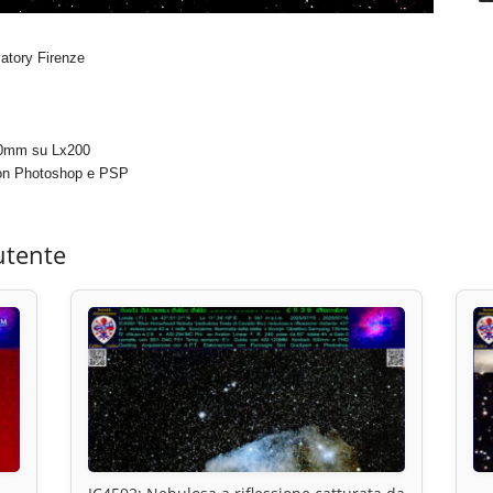
atory Firenze
00mm su Lx200
con Photoshop e PSP
utente