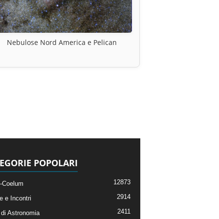
Nebulose Nord America e Pelican
EGORIE POPOLARI
12873
-Coelum
2914
e e Incontri
2411
di Astronomia