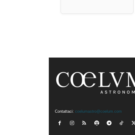
Contattaci:
coelumastro@coelum.com