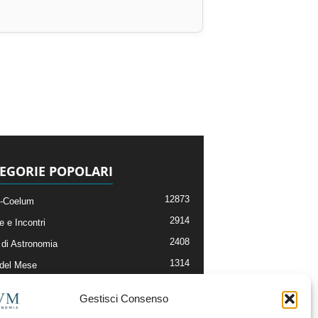
EGORIE POPOLARI
12873
-Coelum
2914
e e Incontri
2408
di Astronomia
1314
 del Mese
364
nomia, Astrofisica e Cosmologia
Gestisci Consenso
268
li e Risorse On-Line