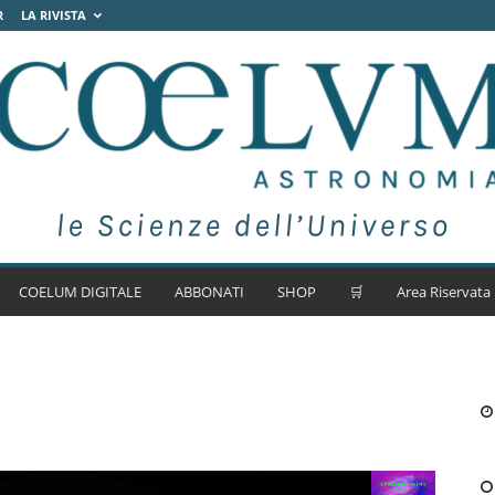
R
LA RIVISTA
COELUM DIGITALE
ABBONATI
SHOP
🛒
Area Riservata