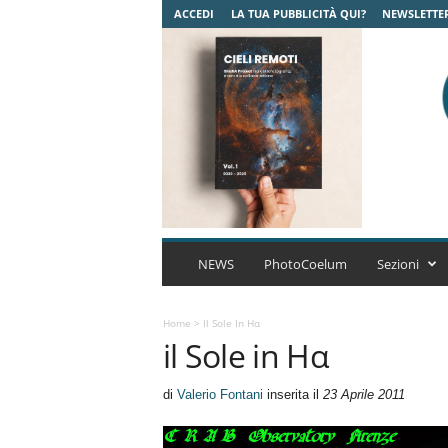
ACCEDI
LA TUA PUBBLICITÀ QUI?
NEWSLETTE
C
o
NEWS
PhotoCoelum
Sezioni
e
l
u
Home
>
Il Sole In Hα
il Sole in Hα
m
A
s
di
Valerio Fontani
inserita il
23 Aprile 2011
t
r
o