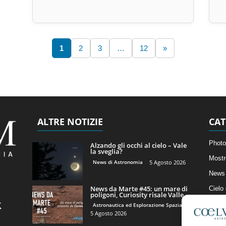
1
2
3
…
12
»
ALTRE NOTIZIE
CAT
Photo
Alzando gli occhi al cielo – Vale
la sveglia?
Mostr
News di Astronomia
5 Agosto 2026
News 
News da Marte #45: un mare di
Cielo
poligoni, Curiosity risale Valle...
Astro
Astronautica ed Esplorazione Spaziale
5 Agosto 2026
Artico