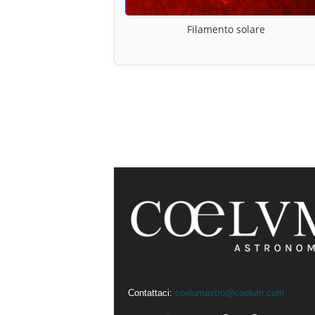
Filamento solare
Contattaci:
coelumastro@coelum.com