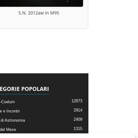
S.N. 2012aw in M95
EGORIE POPOLARI
12873
-Coelum
2914
e e Incontri
2409
di Astronomia
1315
 del Mese
365