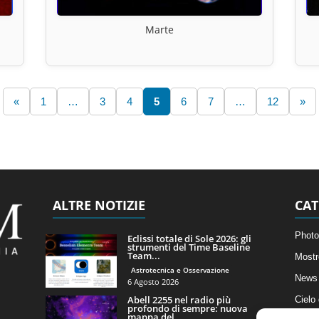
Marte
«
1
…
3
4
5
6
7
…
12
»
ALTRE NOTIZIE
CAT
Photo
Eclissi totale di Sole 2026: gli
strumenti del Time Baseline
Team...
Mostr
Astrotecnica e Osservazione
News 
6 Agosto 2026
Abell 2255 nel radio più
Cielo
profondo di sempre: nuova
mappa del...