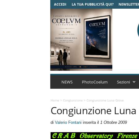
ACCEDI
LA TUA PUBBLICITÀ QUI?
NEWSLETTE
C
o
NEWS
PhotoCoelum
Sezioni
e
l
u
Home
>
Congiunzione
>
Congiunzione Luna Giove
Congiunzione Luna
m
A
s
di
Valerio Fontani
inserita il
1 Ottobre 2009
t
r
o