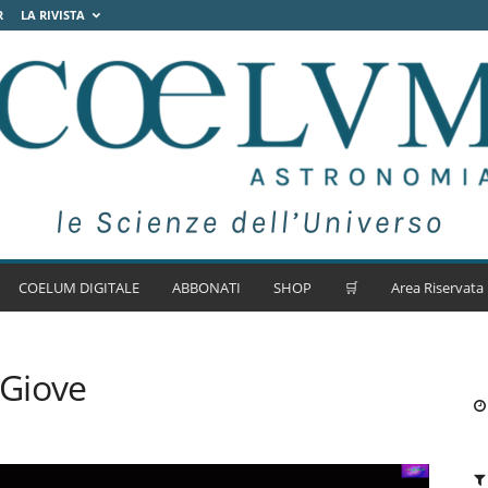
R
LA RIVISTA
COELUM DIGITALE
ABBONATI
SHOP
🛒
Area Riservata
 Giove