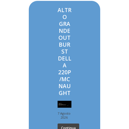
ALTR
O
GRA
NDE
OUT
BUR
ST
DELL
A
220P
/MC
NAU
GHT
7 Agosto
2026
Continua