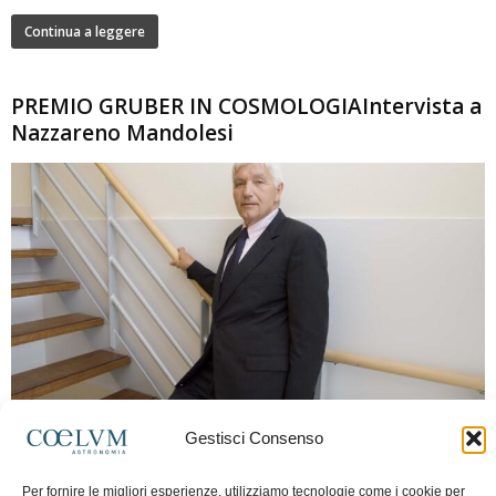
Continua a leggere
PREMIO GRUBER IN COSMOLOGIAIntervista a
Nazzareno Mandolesi
280
Gestisci Consenso
Frida Paolella
-
16 Giugno 2026
0
Intervista al professor Nazzareno Mandolesi, tra i protagonisti della cosmologia
Per fornire le migliori esperienze, utilizziamo tecnologie come i cookie per
spaziale europea e della missione Planck. Il dialogo ripercorre i principali