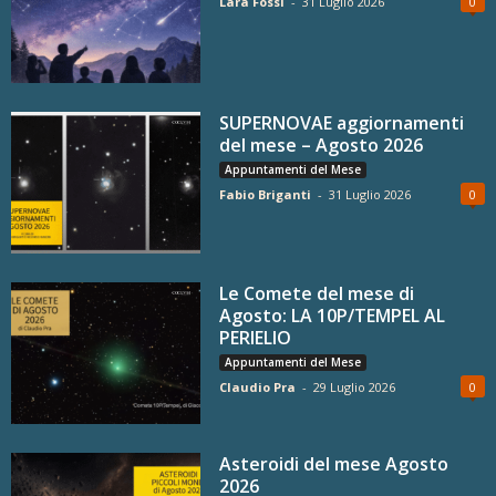
Lara Fossi
-
31 Luglio 2026
0
SUPERNOVAE aggiornamenti
del mese – Agosto 2026
Appuntamenti del Mese
Fabio Briganti
-
31 Luglio 2026
0
Le Comete del mese di
Agosto: LA 10P/TEMPEL AL
PERIELIO
Appuntamenti del Mese
Claudio Pra
-
29 Luglio 2026
0
Asteroidi del mese Agosto
2026