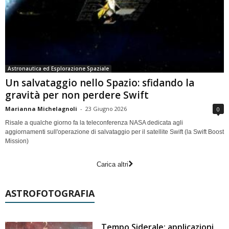
Astronautica ed Esplorazione Spaziale
Un salvataggio nello Spazio: sfidando la
gravità per non perdere Swift
Marianna Michelagnoli
-
23 Giugno 2026
0
Risale a qualche giorno fa la teleconferenza NASA dedicata agli
aggiornamenti sull'operazione di salvataggio per il satellite Swift (la Swift Boost
Mission)
Carica altri
ASTROFOTOGRAFIA
Tempo Siderale: applicazioni