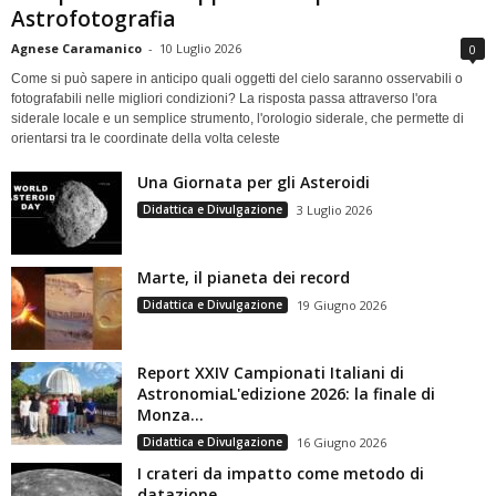
Astrofotografia
Agnese Caramanico
-
10 Luglio 2026
0
Come si può sapere in anticipo quali oggetti del cielo saranno osservabili o
fotografabili nelle migliori condizioni? La risposta passa attraverso l'ora
siderale locale e un semplice strumento, l'orologio siderale, che permette di
orientarsi tra le coordinate della volta celeste
Una Giornata per gli Asteroidi
Didattica e Divulgazione
3 Luglio 2026
Marte, il pianeta dei record
Didattica e Divulgazione
19 Giugno 2026
Report XXIV Campionati Italiani di
AstronomiaL'edizione 2026: la finale di
Monza...
Didattica e Divulgazione
16 Giugno 2026
I crateri da impatto come metodo di
datazione