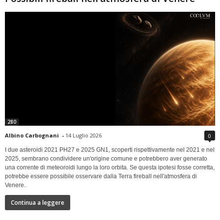
280
Albino Carbognani
-
14 Luglio 2026
0
I due asteroidi 2021 PH27 e 2025 GN1, scoperti rispettivamente nel 2021 e nel
2025, sembrano condividere un'origine comune e potrebbero aver generato
una corrente di meteoroidi lungo la loro orbita. Se questa ipotesi fosse corretta,
potrebbe essere possibile osservare dalla Terra fireball nell'atmosfera di
Venere.
Continua a leggere