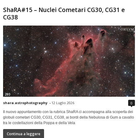
ShaRA#15 – Nuclei Cometari CG30, CG31 e
CG38
280
shara.astrophotography
-
12 Luglio 2026
0
Il nuovo appuntamento con la rubrica ShaRA ci accompagna alla scoperta dei
globuli cometari CG30, CG31, CG38, ai bordi della Nebulosa di Gum a cavallo
tra le costellazioni della Poppa e della Vela
Continua a leggere