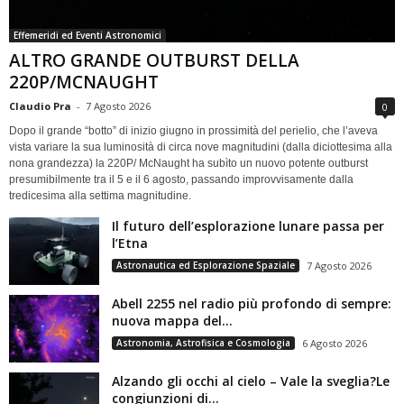
Effemeridi ed Eventi Astronomici
ALTRO GRANDE OUTBURST DELLA
220P/MCNAUGHT
Claudio Pra
-
7 Agosto 2026
0
Dopo il grande “botto” di inizio giugno in prossimità del perielio, che l’aveva
vista variare la sua luminosità di circa nove magnitudini (dalla diciottesima alla
nona grandezza) la 220P/ McNaught ha subìto un nuovo potente outburst
presumibilmente tra il 5 e il 6 agosto, passando improvvisamente dalla
tredicesima alla settima magnitudine.
Il futuro dell’esplorazione lunare passa per
l’Etna
Astronautica ed Esplorazione Spaziale
7 Agosto 2026
Abell 2255 nel radio più profondo di sempre:
nuova mappa del...
Astronomia, Astrofisica e Cosmologia
6 Agosto 2026
Alzando gli occhi al cielo – Vale la sveglia?Le
congiunzioni di...