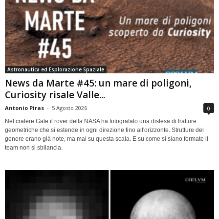
Astronautica ed Esplorazione Spaziale
News da Marte #45: un mare di poligoni,
Curiosity risale Valle...
Antonio Piras
-
5 Agosto 2026
0
Nel cratere Gale il rover della NASA ha fotografato una distesa di fratture
geometriche che si estende in ogni direzione fino all'orizzonte. Strutture del
genere erano già note, ma mai su questa scala. E su come si siano formate il
team non si sbilancia.