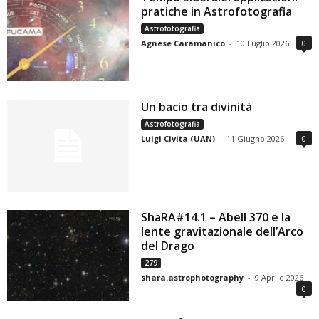
pratiche in Astrofotografia
Astrofotografia
Agnese Caramanico
-
10 Luglio 2026
0
Un bacio tra divinità
Astrofotografia
Luigi Civita (UAN)
-
11 Giugno 2026
0
ShaRA#14.1 – Abell 370 e la
lente gravitazionale dell’Arco
del Drago
279
shara.astrophotography
-
9 Aprile 2026
0