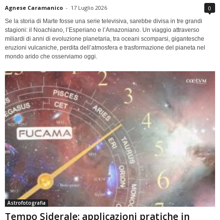
Agnese Caramanico
-
17 Luglio 2026
0
Se la storia di Marte fosse una serie televisiva, sarebbe divisa in tre grandi
stagioni: il Noachiano, l’Esperiano e l’Amazoniano. Un viaggio attraverso
miliardi di anni di evoluzione planetaria, tra oceani scomparsi, gigantesche
eruzioni vulcaniche, perdita dell’atmosfera e trasformazione del pianeta nel
mondo arido che osserviamo oggi.
Astrofotografia
Tempo Siderale: applicazioni pratiche in