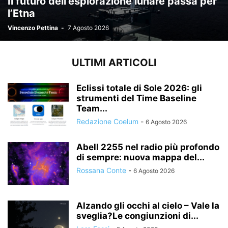
Il futuro dell’esplorazione lunare passa per
l’Etna
Vincenzo Pettina
-
7 Agosto 2026
ULTIMI ARTICOLI
Eclissi totale di Sole 2026: gli
strumenti del Time Baseline
Team...
Redazione Coelum
-
6 Agosto 2026
Abell 2255 nel radio più profondo
di sempre: nuova mappa del...
Rossana Conte
-
6 Agosto 2026
Alzando gli occhi al cielo – Vale la
sveglia?Le congiunzioni di...