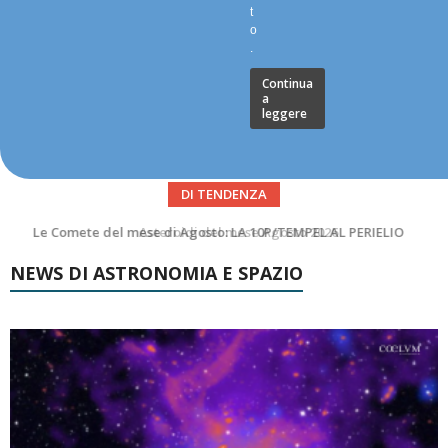
t
o
.
Continua
a
leggere
DI TENDENZA
Asteroidi del mese Agosto 2026
NEWS DI ASTRONOMIA E SPAZIO