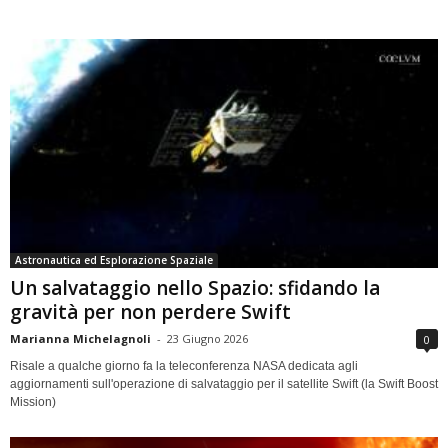
Astronautica ed Esplorazione Spaziale
Un salvataggio nello Spazio: sfidando la
gravità per non perdere Swift
Marianna Michelagnoli
-
23 Giugno 2026
0
Risale a qualche giorno fa la teleconferenza NASA dedicata agli
aggiornamenti sull'operazione di salvataggio per il satellite Swift (la Swift Boost
Mission)