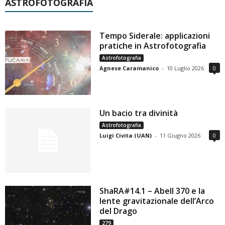
ASTROFOTOGRAFIA
Tempo Siderale: applicazioni
pratiche in Astrofotografia
Astrofotografia
Agnese Caramanico
-
10 Luglio 2026
0
Un bacio tra divinità
Astrofotografia
Luigi Civita (UAN)
-
11 Giugno 2026
0
ShaRA#14.1 – Abell 370 e la
lente gravitazionale dell’Arco
del Drago
279