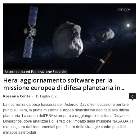
Astronautica ed Esplorazione Spaziale
Hera: aggiornamento software per la
missione europea di difesa planetaria in...
Rossana Conte
-
15 Luglio 2026
0
La ricorrenza da poco trascorsa dell’Asteroid Day offre l’occasione per fare il
punto su Hera, la prima missione europea dimostrativa dedicata alla difesa
planetaria. La sonda dell’ESA si prepara a raggiungere il sistema Didymos–
Dimorphos, dove analizzerà gli effetti dell’impatto della missione NASA DART
e raccoglierà dati fondamentali per il futuro delle strategie contro possibili
minacce asteroidali