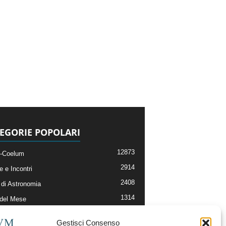
EGORIE POPOLARI
12873
-Coelum
2914
e e Incontri
2408
di Astronomia
1314
 del Mese
364
nomia, Astrofisica e Cosmologia
Gestisci Consenso