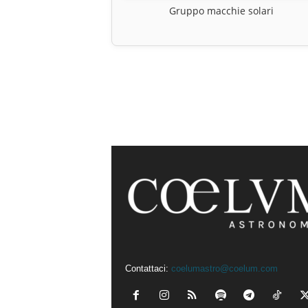
Gruppo macchie solari
Contattaci:
coelumastro@coelum.com