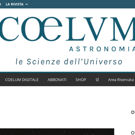
R
LA RIVISTA
COELUM DIGITALE
ABBONATI
SHOP
🛒
Area Riservata