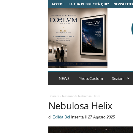
ACCEDI
LA TUA PUBBLICITÀ QUI?
NEWSLETTE
C
o
NEWS
PhotoCoelum
Sezioni
e
l
u
Home
>
- Nessuno
>
Nebulosa Helix
Nebulosa Helix
m
A
s
di
Egilda Boi
inserita il
27 Agosto 2025
t
r
o