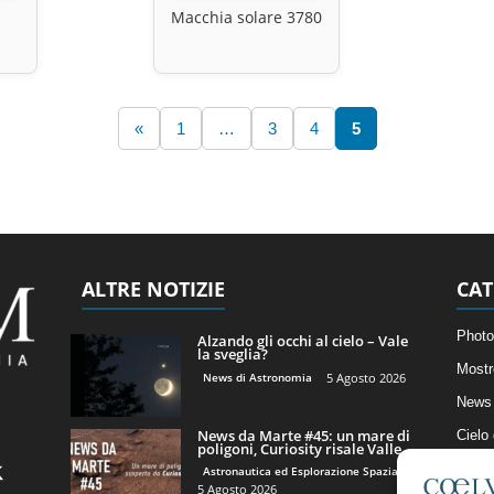
Macchia solare 3780
«
1
…
3
4
5
ALTRE NOTIZIE
CAT
Photo
Alzando gli occhi al cielo – Vale
la sveglia?
Mostr
News di Astronomia
5 Agosto 2026
News 
News da Marte #45: un mare di
Cielo
poligoni, Curiosity risale Valle...
Astro
Astronautica ed Esplorazione Spaziale
5 Agosto 2026