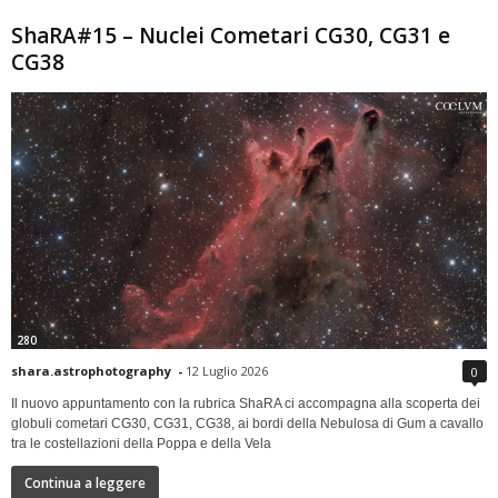
ShaRA#15 – Nuclei Cometari CG30, CG31 e
CG38
280
shara.astrophotography
-
12 Luglio 2026
0
Il nuovo appuntamento con la rubrica ShaRA ci accompagna alla scoperta dei
globuli cometari CG30, CG31, CG38, ai bordi della Nebulosa di Gum a cavallo
tra le costellazioni della Poppa e della Vela
Continua a leggere