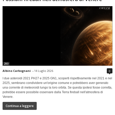
280
Albino Carbognani
-
14 Luglio 2026
0
I due asteroidi 2021 PH27 e 2025 GN1, scoperti rispettivamente nel 2021 e nel
2025, sembrano condividere un'origine comune e potrebbero aver generato
una corrente di meteoroidi lungo la loro orbita. Se questa ipotesi fosse corretta,
potrebbe essere possibile osservare dalla Terra fireball nell'atmosfera di
Venere.
Continua a leggere