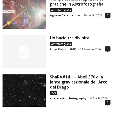
pratiche in Astrofotografia
Astrofotografia
Agnese Caramanico
-
10 Luglio 2026
0
Un bacio tra divinità
Astrofotografia
Luigi Civita (UAN)
-
11 Giugno 2026
0
ShaRA#14.1 – Abell 370 e la
lente gravitazionale dell’Arco
del Drago
279
shara.astrophotography
-
9 Aprile 2026
0