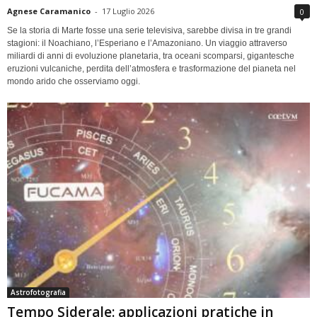
Agnese Caramanico
-
17 Luglio 2026
0
Se la storia di Marte fosse una serie televisiva, sarebbe divisa in tre grandi
stagioni: il Noachiano, l’Esperiano e l’Amazoniano. Un viaggio attraverso
miliardi di anni di evoluzione planetaria, tra oceani scomparsi, gigantesche
eruzioni vulcaniche, perdita dell’atmosfera e trasformazione del pianeta nel
mondo arido che osserviamo oggi.
Astrofotografia
Tempo Siderale: applicazioni pratiche in