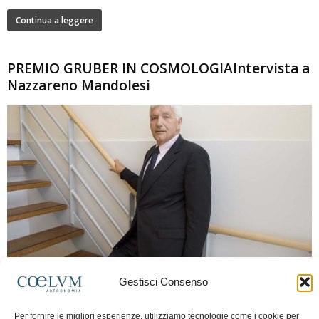
Continua a leggere
PREMIO GRUBER IN COSMOLOGIAIntervista a
Nazzareno Mandolesi
280
Gestisci Consenso
Frida Paolella
-
16 Giugno 2026
0
Intervista al professor Nazzareno Mandolesi, tra i protagonisti della cosmologia
Per fornire le migliori esperienze, utilizziamo tecnologie come i cookie per
spaziale europea e della missione Planck. Il dialogo ripercorre i principali