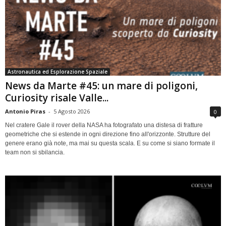
Astronautica ed Esplorazione Spaziale
News da Marte #45: un mare di poligoni,
Curiosity risale Valle...
Antonio Piras
-
5 Agosto 2026
0
Nel cratere Gale il rover della NASA ha fotografato una distesa di fratture
geometriche che si estende in ogni direzione fino all'orizzonte. Strutture del
genere erano già note, ma mai su questa scala. E su come si siano formate il
team non si sbilancia.