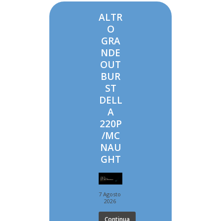
ALTR
O
GRA
NDE
OUT
BUR
ST
DELL
A
220P
/MC
NAU
GHT
7 Agosto
2026
Continua