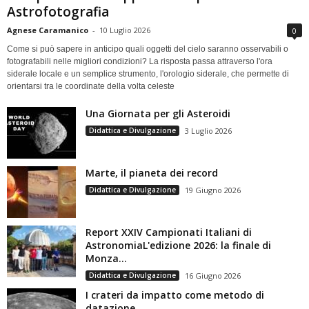
Astrofotografia
Agnese Caramanico
-
10 Luglio 2026
0
Come si può sapere in anticipo quali oggetti del cielo saranno osservabili o
fotografabili nelle migliori condizioni? La risposta passa attraverso l'ora
siderale locale e un semplice strumento, l'orologio siderale, che permette di
orientarsi tra le coordinate della volta celeste
Una Giornata per gli Asteroidi
Didattica e Divulgazione
3 Luglio 2026
Marte, il pianeta dei record
Didattica e Divulgazione
19 Giugno 2026
Report XXIV Campionati Italiani di
AstronomiaL'edizione 2026: la finale di
Monza...
Didattica e Divulgazione
16 Giugno 2026
I crateri da impatto come metodo di
datazione