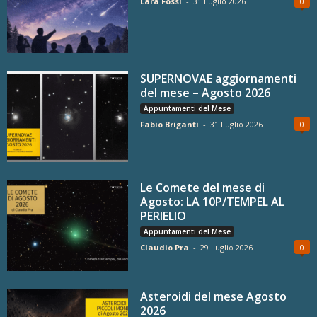
Lara Fossi
-
31 Luglio 2026
0
SUPERNOVAE aggiornamenti
del mese – Agosto 2026
Appuntamenti del Mese
Fabio Briganti
-
31 Luglio 2026
0
Le Comete del mese di
Agosto: LA 10P/TEMPEL AL
PERIELIO
Appuntamenti del Mese
Claudio Pra
-
29 Luglio 2026
0
Asteroidi del mese Agosto
2026