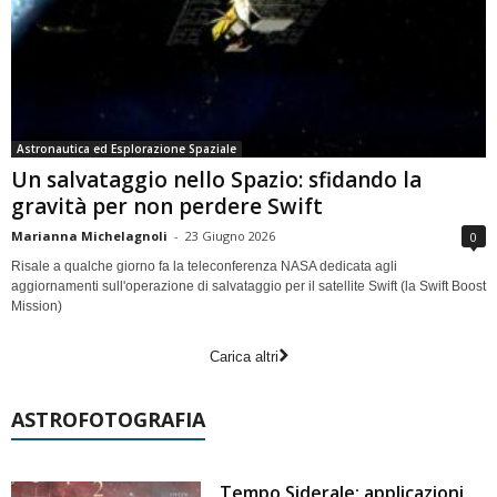
Astronautica ed Esplorazione Spaziale
Un salvataggio nello Spazio: sfidando la
gravità per non perdere Swift
Marianna Michelagnoli
-
23 Giugno 2026
0
Risale a qualche giorno fa la teleconferenza NASA dedicata agli
aggiornamenti sull'operazione di salvataggio per il satellite Swift (la Swift Boost
Mission)
Carica altri
ASTROFOTOGRAFIA
Tempo Siderale: applicazioni