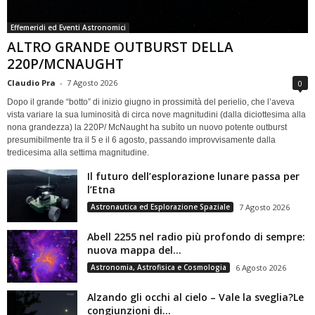
Effemeridi ed Eventi Astronomici
ALTRO GRANDE OUTBURST DELLA
220P/MCNAUGHT
Claudio Pra
-
7 Agosto 2026
0
Dopo il grande “botto” di inizio giugno in prossimità del perielio, che l’aveva
vista variare la sua luminosità di circa nove magnitudini (dalla diciottesima alla
nona grandezza) la 220P/ McNaught ha subìto un nuovo potente outburst
presumibilmente tra il 5 e il 6 agosto, passando improvvisamente dalla
tredicesima alla settima magnitudine.
Il futuro dell’esplorazione lunare passa per
l’Etna
Astronautica ed Esplorazione Spaziale
7 Agosto 2026
Abell 2255 nel radio più profondo di sempre:
nuova mappa del...
Astronomia, Astrofisica e Cosmologia
6 Agosto 2026
Alzando gli occhi al cielo – Vale la sveglia?Le
congiunzioni di...