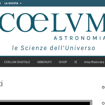
R
LA RIVISTA
COELUM DIGITALE
ABBONATI
SHOP
🛒
Area Riservata
i