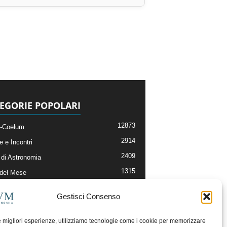
EGORIE POPOLARI
12873
-Coelum
2914
e e Incontri
2409
di Astronomia
1315
 del Mese
365
nomia, Astrofisica e Cosmologia
Gestisci Consenso
268
li e Risorse On-Line
192
og della Redazione
le migliori esperienze, utilizziamo tecnologie come i cookie per memorizzare