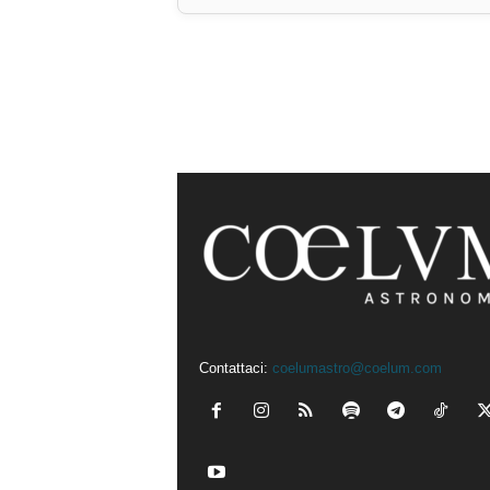
Contattaci:
coelumastro@coelum.com