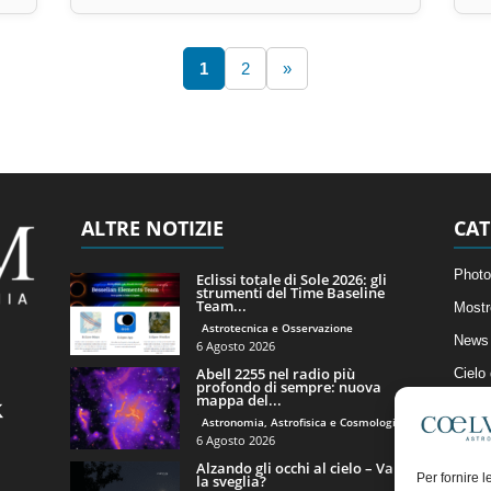
1
2
»
ALTRE NOTIZIE
CAT
Photo
Eclissi totale di Sole 2026: gli
strumenti del Time Baseline
Team...
Mostr
Astrotecnica e Osservazione
News 
6 Agosto 2026
Abell 2255 nel radio più
Cielo
profondo di sempre: nuova
mappa del...
Astro
Astronomia, Astrofisica e Cosmologia
Artico
6 Agosto 2026
Alzando gli occhi al cielo – Vale
Il Bl
Per fornire 
la sveglia?