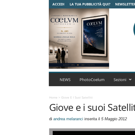
ACCEDI
LA TUA PUBBLICITÀ QUI?
NEWSLETTE
C
o
NEWS
PhotoCoelum
Sezioni
e
l
u
Home
>
Giove E I Suoi Satelliti
Giove e i suoi Satellit
m
A
s
di
andrea melaranci
inserita il
5 Maggio 2012
t
r
o