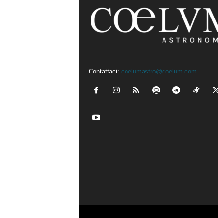
Contattaci:
coelumastro@coelum.com