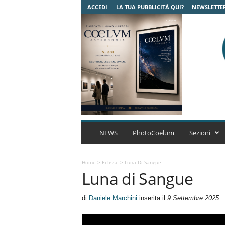
ACCEDI
LA TUA PUBBLICITÀ QUI?
NEWSLETTE
C
o
NEWS
PhotoCoelum
Sezioni
e
l
u
Home
>
Eclisse
>
Luna Di Sangue
Luna di Sangue
m
A
s
di
Daniele Marchini
inserita il
9 Settembre 2025
t
r
o