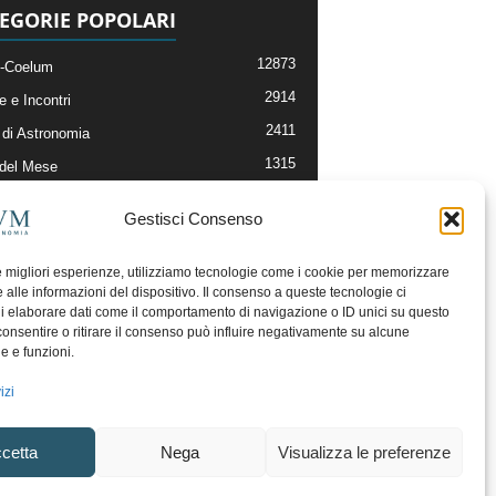
EGORIE POPOLARI
12873
-Coelum
2914
e e Incontri
2411
di Astronomia
1315
 del Mese
365
nomia, Astrofisica e Cosmologia
Gestisci Consenso
268
li e Risorse On-Line
192
og della Redazione
le migliori esperienze, utilizziamo tecnologie come i cookie per memorizzare
 alle informazioni del dispositivo. Il consenso a queste tecnologie ci
i elaborare dati come il comportamento di navigazione o ID unici su questo
consentire o ritirare il consenso può influire negativamente su alcune
he e funzioni.
izi
cetta
Nega
Visualizza le preferenze
ecesso
Regolamento uso sezione PhotoCoelum