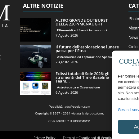
ALTRE NOTIZIE
CAT
Photo
ALTRO GRANDE OUTBURST
DELLA 220P/MCNAUGHT
Mostr
Effemeridi ed Eventi Astronomici
7 Agosto 2026
News 
Il futuro dell’esplorazione lunare
Cielo
passa per l’Etna
Astro
Astronautica ed Esplorazione Spaziale
7 Agosto 2026
Artico
Eclissi totale di Sole 2026: gli
Il Bl
Per fornire 
strumenti del Time Baseline
Team...
e/o accedere
Astrotecnica e Osservazione
permetterà d
6 Agosto 2026
sito. Non ac
caratteristic
Pubblicità:
ads@coelum.com
Gestisci serv
Copyright © 1997 - 2024 vietata la riproduzione.
CF/P.IVA/VAT.C IT.01988340434
Ac
Privacy Policy
Termini e Condizioni di Vendita
Diritto di r