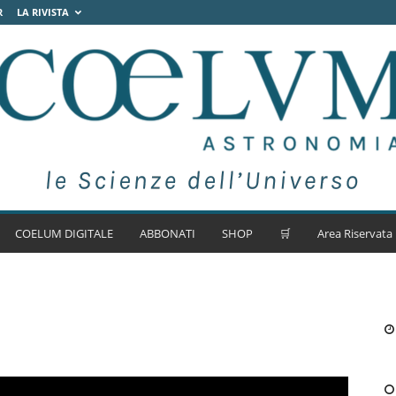
R
LA RIVISTA
COELUM DIGITALE
ABBONATI
SHOP
🛒
Area Riservata