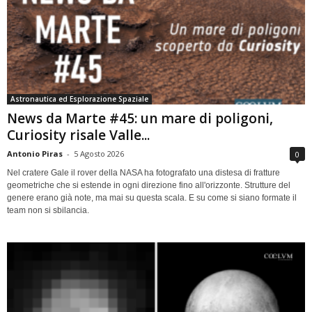
Astronautica ed Esplorazione Spaziale
News da Marte #45: un mare di poligoni,
Curiosity risale Valle...
Antonio Piras
-
5 Agosto 2026
0
Nel cratere Gale il rover della NASA ha fotografato una distesa di fratture
geometriche che si estende in ogni direzione fino all'orizzonte. Strutture del
genere erano già note, ma mai su questa scala. E su come si siano formate il
team non si sbilancia.