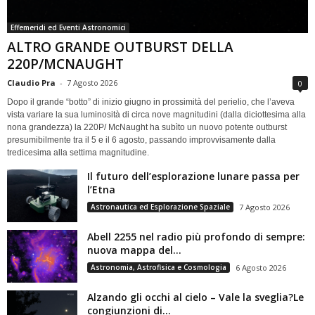
Effemeridi ed Eventi Astronomici
ALTRO GRANDE OUTBURST DELLA
220P/MCNAUGHT
Claudio Pra
-
7 Agosto 2026
0
Dopo il grande “botto” di inizio giugno in prossimità del perielio, che l’aveva
vista variare la sua luminosità di circa nove magnitudini (dalla diciottesima alla
nona grandezza) la 220P/ McNaught ha subìto un nuovo potente outburst
presumibilmente tra il 5 e il 6 agosto, passando improvvisamente dalla
tredicesima alla settima magnitudine.
Il futuro dell’esplorazione lunare passa per
l’Etna
Astronautica ed Esplorazione Spaziale
7 Agosto 2026
Abell 2255 nel radio più profondo di sempre:
nuova mappa del...
Astronomia, Astrofisica e Cosmologia
6 Agosto 2026
Alzando gli occhi al cielo – Vale la sveglia?Le
congiunzioni di...