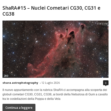
ShaRA#15 – Nuclei Cometari CG30, CG31 e
CG38
280
shara.astrophotography
-
12 Luglio 2026
0
Il nuovo appuntamento con la rubrica ShaRA ci accompagna alla scoperta dei
globuli cometari CG30, CG31, CG38, ai bordi della Nebulosa di Gum a cavallo
tra le costellazioni della Poppa e della Vela
Continua a leggere