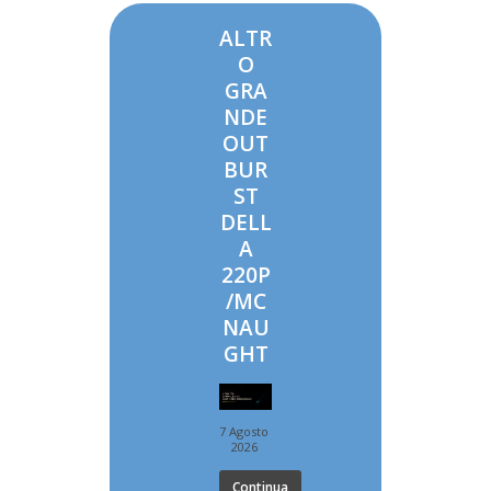
ALTR
O
GRA
NDE
OUT
BUR
ST
DELL
A
220P
/MC
NAU
GHT
7 Agosto
2026
Continua