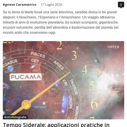
Agnese Caramanico
-
17 Luglio 2026
0
Se la storia di Marte fosse una serie televisiva, sarebbe divisa in tre grandi
stagioni: il Noachiano, l’Esperiano e l’Amazoniano. Un viaggio attraverso
miliardi di anni di evoluzione planetaria, tra oceani scomparsi, gigantesche
eruzioni vulcaniche, perdita dell’atmosfera e trasformazione del pianeta nel
mondo arido che osserviamo oggi.
Astrofotografia
Tempo Siderale: applicazioni pratiche in