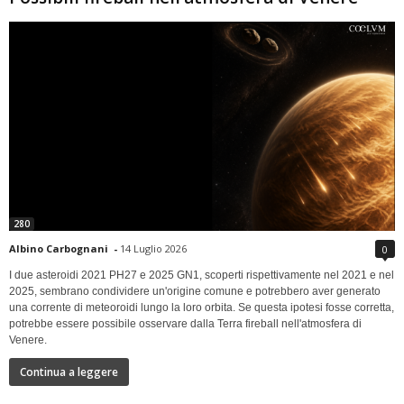
280
Albino Carbognani
-
14 Luglio 2026
0
I due asteroidi 2021 PH27 e 2025 GN1, scoperti rispettivamente nel 2021 e nel
2025, sembrano condividere un'origine comune e potrebbero aver generato
una corrente di meteoroidi lungo la loro orbita. Se questa ipotesi fosse corretta,
potrebbe essere possibile osservare dalla Terra fireball nell'atmosfera di
Venere.
Continua a leggere