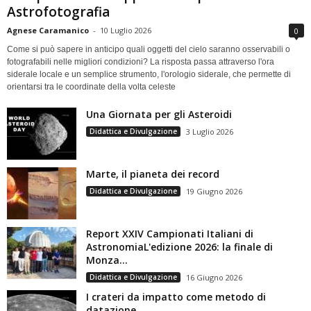
Astrofotografia
Agnese Caramanico
-
10 Luglio 2026
0
Come si può sapere in anticipo quali oggetti del cielo saranno osservabili o
fotografabili nelle migliori condizioni? La risposta passa attraverso l'ora
siderale locale e un semplice strumento, l'orologio siderale, che permette di
orientarsi tra le coordinate della volta celeste
Una Giornata per gli Asteroidi
Didattica e Divulgazione
3 Luglio 2026
Marte, il pianeta dei record
Didattica e Divulgazione
19 Giugno 2026
Report XXIV Campionati Italiani di
AstronomiaL'edizione 2026: la finale di
Monza...
Didattica e Divulgazione
16 Giugno 2026
I crateri da impatto come metodo di
datazione