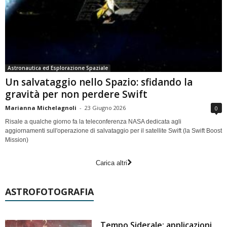
Astronautica ed Esplorazione Spaziale
Un salvataggio nello Spazio: sfidando la
gravità per non perdere Swift
Marianna Michelagnoli
-
23 Giugno 2026
0
Risale a qualche giorno fa la teleconferenza NASA dedicata agli
aggiornamenti sull'operazione di salvataggio per il satellite Swift (la Swift Boost
Mission)
Carica altri
ASTROFOTOGRAFIA
Tempo Siderale: applicazioni