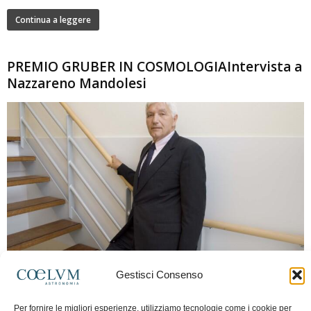
Continua a leggere
PREMIO GRUBER IN COSMOLOGIAIntervista a
Nazzareno Mandolesi
280
Gestisci Consenso
Frida Paolella
-
16 Giugno 2026
0
Intervista al professor Nazzareno Mandolesi, tra i protagonisti della cosmologia
Per fornire le migliori esperienze, utilizziamo tecnologie come i cookie per
spaziale europea e della missione Planck. Il dialogo ripercorre i principali