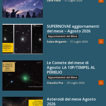
Lara Fossi
-
31 Luglio 2026
0
SUPERNOVAE aggiornamenti
del mese – Agosto 2026
Appuntamenti del Mese
Fabio Briganti
-
31 Luglio 2026
0
Le Comete del mese di
Agosto: LA 10P/TEMPEL AL
PERIELIO
Appuntamenti del Mese
Claudio Pra
-
29 Luglio 2026
0
Asteroidi del mese Agosto
2026