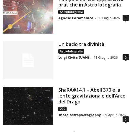
pratiche in Astrofotografia
Astrofotografia
Agnese Caramanico
-
10 Luglio 2026
0
Un bacio tra divinità
Astrofotografia
Luigi Civita (UAN)
-
11 Giugno 2026
0
ShaRA#14.1 – Abell 370 e la
lente gravitazionale dell’Arco
del Drago
279
shara.astrophotography
-
9 Aprile 2026
0