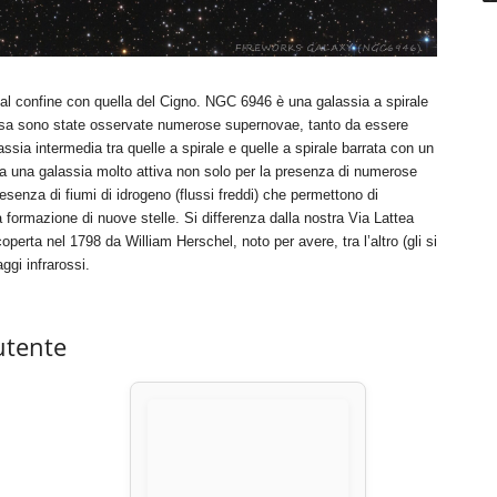
 al confine con quella del Cigno. NGC 6946 è una galassia a spirale
n essa sono state osservate numerose supernovae, tanto da essere
lassia intermedia tra quelle a spirale e quelle a spirale barrata con un
e sia una galassia molto attiva non solo per la presenza di numerose
esenza di fiumi di idrogeno (flussi freddi) che permettono di
a formazione di nuove stelle. Si differenza dalla nostra Via Lattea
perta nel 1798 da William Herschel, noto per avere, tra l’altro (gli si
ggi infrarossi.
utente