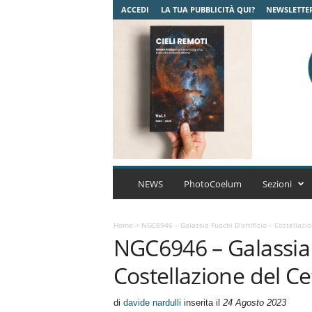
ACCEDI
LA TUA PUBBLICITÀ QUI?
NEWSLETTE
C
o
NEWS
PhotoCoelum
Sezioni
e
l
u
Home
>
NGC6946 – Galassia Fuochi D’artificio – Costellazi
NGC6946 – Galassia f
m
A
Costellazione del C
s
t
r
di
davide nardulli
inserita il
24 Agosto 2023
o