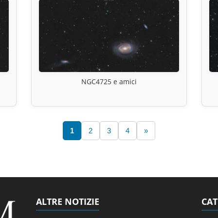
NGC4725 e amici
1
2
3
4
»
ALTRE NOTIZIE
CAT