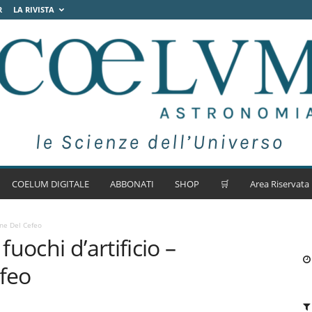
R
LA RIVISTA
COELUM DIGITALE
ABBONATI
SHOP
🛒
Area Riservata
one Del Cefeo
uochi d’artificio –
efeo