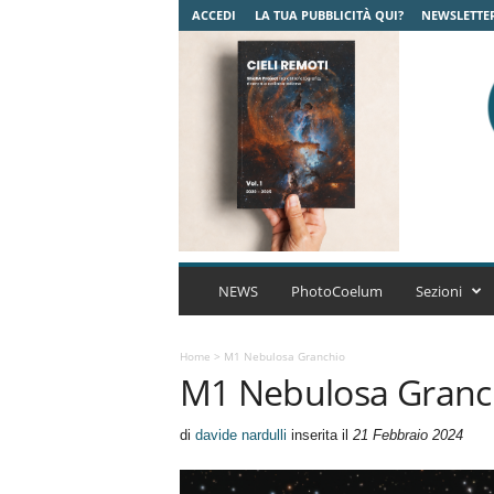
ACCEDI
LA TUA PUBBLICITÀ QUI?
NEWSLETTE
C
o
NEWS
PhotoCoelum
Sezioni
e
l
u
Home
>
M1 Nebulosa Granchio
M1 Nebulosa Granc
m
A
s
di
davide nardulli
inserita il
21 Febbraio 2024
t
r
o