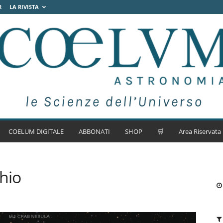
R
LA RIVISTA
COELUM DIGITALE
ABBONATI
SHOP
🛒
Area Riservata
hio