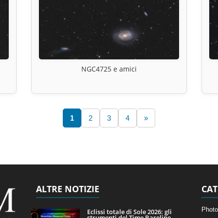
NGC4725 e amici
1
2
3
4
»
ALTRE NOTIZIE
CAT
Photo
Eclissi totale di Sole 2026: gli
strumenti del Time Baseline