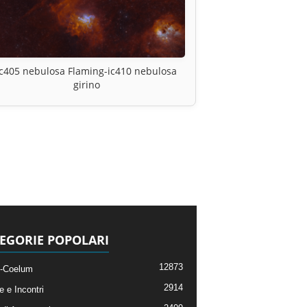
Ic405 nebulosa Flaming-ic410 nebulosa
girino
EGORIE POPOLARI
12873
-Coelum
2914
e e Incontri