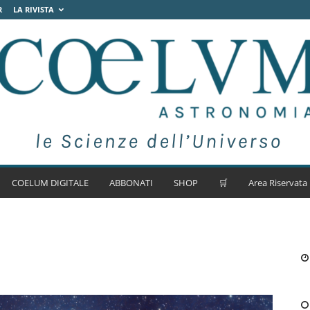
R
LA RIVISTA
COELUM DIGITALE
ABBONATI
SHOP
🛒
Area Riservata