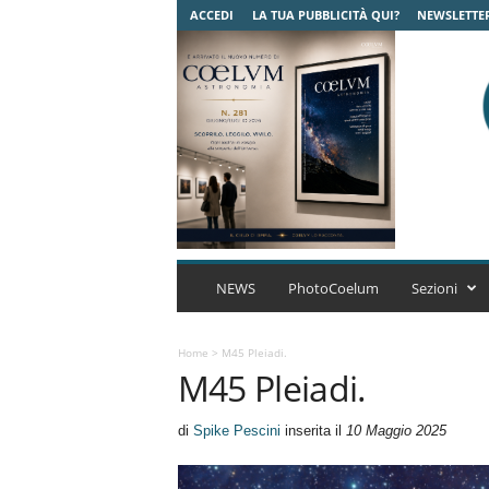
ACCEDI
LA TUA PUBBLICITÀ QUI?
NEWSLETTE
C
o
NEWS
PhotoCoelum
Sezioni
e
l
u
Home
>
M45 Pleiadi.
M45 Pleiadi.
m
A
s
di
Spike Pescini
inserita il
10 Maggio 2025
t
r
o