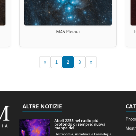
M45 Pleiadi
«
1
2
3
»
ALTRE NOTIZIE
CAT
Photo
Abell 2255 nel radio più
profondo di sempre: nuova
mappa del...
Mostr
Astronomia, Astrofisica e Cosmologia