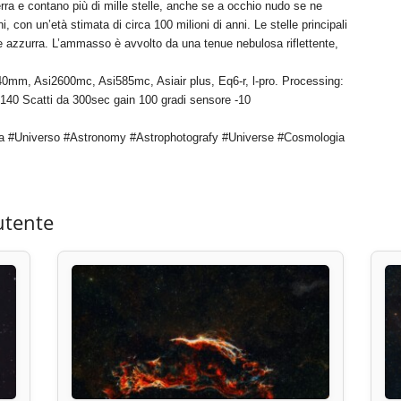
erra e contano più di mille stelle, anche se a occhio nudo se ne
 con un’età stimata di circa 100 milioni di anni. Le stelle principali
uce azzurra. L’ammasso è avvolto da una tenue nebulosa riflettente,
m, Asi2600mc, Asi585mc, Asiair plus, Eq6-r, l-pro. Processing:
 140 Scatti da 300sec gain 100 gradi sensore -10
a #Universo #Astronomy #Astrophotografy #Universe #Cosmologia
utente