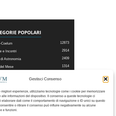
EGORIE POPOLARI
12873
-Coelum
2914
e e Incontri
2409
di Astronomia
1314
 del Mese
365
nomia, Astrofisica e Cosmologia
Gestisci Consenso
268
li e Risorse On-Line
192
og della Redazione
le migliori esperienze, utilizziamo tecnologie come i cookie per memorizzare
 alle informazioni del dispositivo. Il consenso a queste tecnologie ci
i elaborare dati come il comportamento di navigazione o ID unici su questo
consentire o ritirare il consenso può influire negativamente su alcune
he e funzioni.