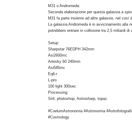
M31 o Andromeda:
Seconda elaborazione per questa galassia a spirale
M31 fa parte insieme ad altre galassie, nel così 
La galassia Andromeda è in avvicinamento alla no
potrebbero entrare in collisione tra 2,5 miliardi di 
Setup:
Sharpstar 76EDPH 342mm
Asi2600mc
Artesky 60 240mm
Asi585mc
Eq6-r
L-pro
100 light 300sec
Processing:
Siril, photoshop, Astrosharp, topaz.
#CoelumAstronomia #Astronomia #Astrofotografi
#Cosmology