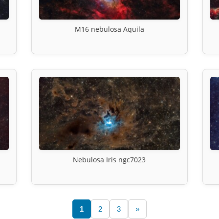
M16 nebulosa Aquila
Nebulosa Iris ngc7023
1
2
3
»