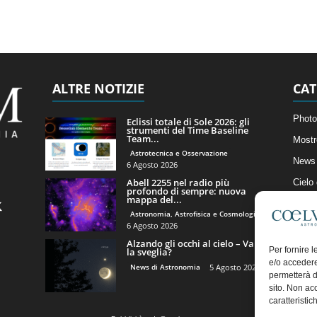
ALTRE NOTIZIE
CAT
Photo
Eclissi totale di Sole 2026: gli
strumenti del Time Baseline
Team...
Mostr
Astrotecnica e Osservazione
News 
6 Agosto 2026
Abell 2255 nel radio più
Cielo
profondo di sempre: nuova
mappa del...
Astro
Astronomia, Astrofisica e Cosmologia
Artico
6 Agosto 2026
Alzando gli occhi al cielo – Vale
Il Bl
Per fornire 
la sveglia?
e/o accedere
News di Astronomia
5 Agosto 2026
permetterà d
sito. Non ac
caratteristic