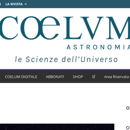
R
LA RIVISTA
COELUM DIGITALE
ABBONATI
SHOP
🛒
Area Riservata