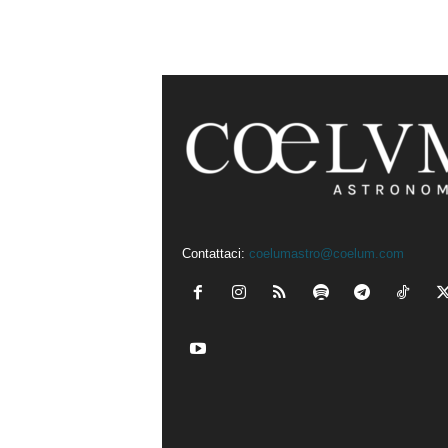
Contattaci:
coelumastro@coelum.com