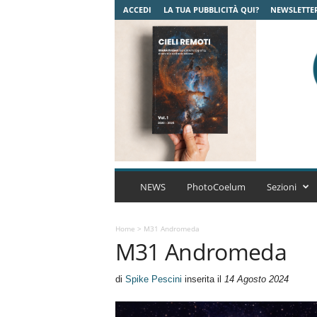
ACCEDI
LA TUA PUBBLICITÀ QUI?
NEWSLETTE
C
o
NEWS
PhotoCoelum
Sezioni
e
l
u
Home
>
M31 Andromeda
M31 Andromeda
m
A
s
di
Spike Pescini
inserita il
14 Agosto 2024
t
r
o