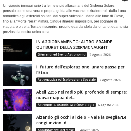
Un viaggio immaginario tra le mete più affascinanti del Sistema Solare,
pensato come una vera e propria guida alle vacanze extraterrestri: dalla Luna
romantica agli asteroidi solitari, dai super-vulcani di Marte alle lune di Giove,
fino alla “Morte Nera” Mimas. Cinque itinerari impossibili, per sognare di
viaggiare oltre la Terra e riscoprire, proprio guardandola da lontano, quanto sia
preziosa la nostra unica casa
IN AGGIORNAMENTO: ALTRO GRANDE
OUTBURST DELLA 220P/MCNAUGHT
Effemeridi ed Eventi Astronomici
7 Agosto 2026
Il futuro dell’esplorazione lunare passa per
l’Etna
Astronautica ed Esplorazione Spaziale
7 Agosto 2026
Abell 2255 nel radio più profondo di sempre:
nuova mappa del...
Astronomia, Astrofisica e Cosmologia
6 Agosto 2026
Alzando gli occhi al cielo – Vale la sveglia?Le
congiunzioni di...
Appuntamenti del Mese
5 Agosto 2026