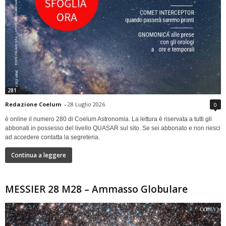
281
Redazione Coelum
-
28 Luglio 2026
0
è online il numero 280 di Coelum Astronomia. La lettura è riservata a tutti gli
abbonati in possesso del livello QUASAR sul sito. Se sei abbonato e non riesci
ad accedere contatta la segreteria.
Continua a leggere
MESSIER 28 M28 – Ammasso Globulare