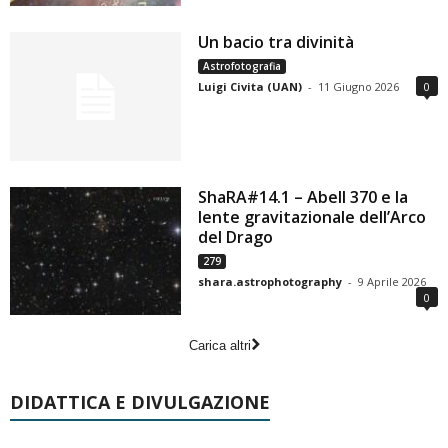
Un bacio tra divinità
Astrofotografia
Luigi Civita (UAN)
-
11 Giugno 2026
0
ShaRA#14.1 – Abell 370 e la
lente gravitazionale dell’Arco
del Drago
279
shara.astrophotography
-
9 Aprile 2026
0
Carica altri
DIDATTICA E DIVULGAZIONE