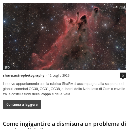
280
shara.astrophotography
-
12 Luglio 2026
0
Il nuovo appuntamento con la rubrica ShaRA ci accompagna alla scoperta dei
globuli cometari CG30, CG31, CG38, ai bordi della Nebulosa di Gum a cavallo
tra le costellazioni della Poppa e della Vela
Continua a leggere
Come ingigantire a dismisura un problema di