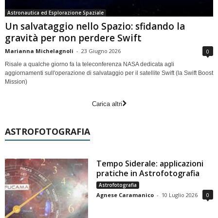
Astronautica ed Esplorazione Spaziale
Un salvataggio nello Spazio: sfidando la
gravità per non perdere Swift
Marianna Michelagnoli
-
23 Giugno 2026
0
Risale a qualche giorno fa la teleconferenza NASA dedicata agli
aggiornamenti sull'operazione di salvataggio per il satellite Swift (la Swift Boost
Mission)
Carica altri
ASTROFOTOGRAFIA
Tempo Siderale: applicazioni
pratiche in Astrofotografia
Astrofotografia
Agnese Caramanico
-
10 Luglio 2026
0