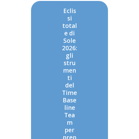
Eclis
si
total
e di
Sole
2026:
gli
stru
men
ti
del
Time
Base
line
Tea
m
per
prep