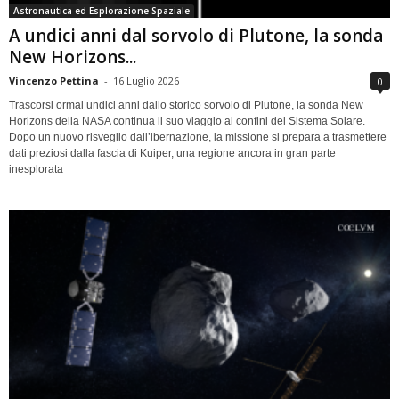
Astronautica ed Esplorazione Spaziale
A undici anni dal sorvolo di Plutone, la sonda
New Horizons...
Vincenzo Pettina
-
16 Luglio 2026
0
Trascorsi ormai undici anni dallo storico sorvolo di Plutone, la sonda New
Horizons della NASA continua il suo viaggio ai confini del Sistema Solare.
Dopo un nuovo risveglio dall’ibernazione, la missione si prepara a trasmettere
dati preziosi dalla fascia di Kuiper, una regione ancora in gran parte
inesplorata