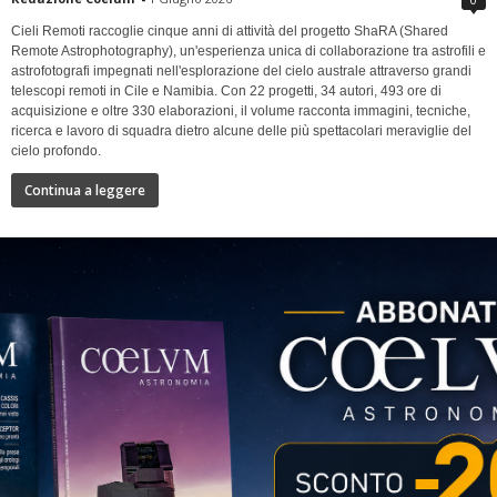
Cieli Remoti raccoglie cinque anni di attività del progetto ShaRA (Shared
Remote Astrophotography), un'esperienza unica di collaborazione tra astrofili e
astrofotografi impegnati nell'esplorazione del cielo australe attraverso grandi
telescopi remoti in Cile e Namibia. Con 22 progetti, 34 autori, 493 ore di
acquisizione e oltre 330 elaborazioni, il volume racconta immagini, tecniche,
ricerca e lavoro di squadra dietro alcune delle più spettacolari meraviglie del
cielo profondo.
Continua a leggere