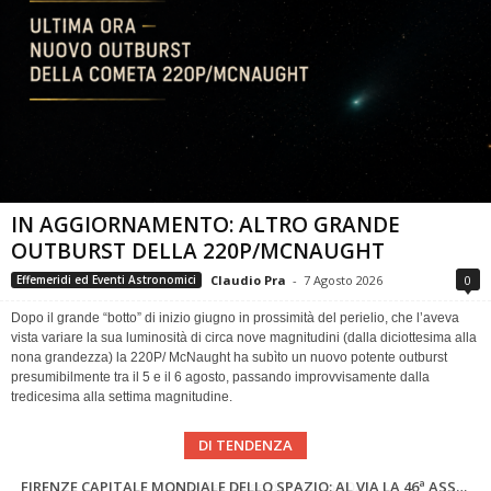
IN AGGIORNAMENTO: ALTRO GRANDE
OUTBURST DELLA 220P/MCNAUGHT
Claudio Pra
-
7 Agosto 2026
0
Effemeridi ed Eventi Astronomici
Dopo il grande “botto” di inizio giugno in prossimità del perielio, che l’aveva
vista variare la sua luminosità di circa nove magnitudini (dalla diciottesima alla
nona grandezza) la 220P/ McNaught ha subìto un nuovo potente outburst
presumibilmente tra il 5 e il 6 agosto, passando improvvisamente dalla
tredicesima alla settima magnitudine.
DI TENDENZA
SUPERNOVAE aggiornamenti del mese – Agosto 2026
Cielo del Mese di Agosto 2026