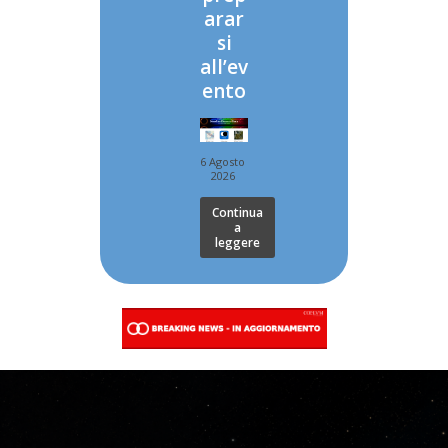
arar
si
all’ev
ento
6 Agosto
2026
Continua
a
leggere