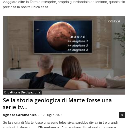
viaggiare oltre la Terra e riscoprire, proprio guardandola da lontano, quanto sia
preziosa la nostra unica casa
Didattica e Divulgazione
Se la storia geologica di Marte fosse una
serie tv…
Agnese Caramanico
-
17 Luglio 2026
0
Se la storia di Marte fosse una serie televisiva, sarebbe divisa in tre grandi
stagioni: il Noachiano, l’Esperiano e l’Amazoniano. Un viaggio attraverso