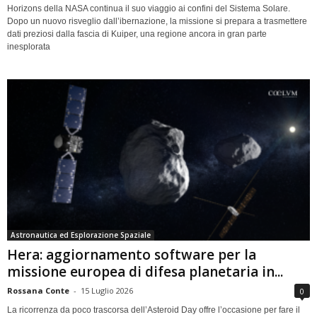
Horizons della NASA continua il suo viaggio ai confini del Sistema Solare.
Dopo un nuovo risveglio dall’ibernazione, la missione si prepara a trasmettere
dati preziosi dalla fascia di Kuiper, una regione ancora in gran parte
inesplorata
Astronautica ed Esplorazione Spaziale
Hera: aggiornamento software per la
missione europea di difesa planetaria in...
Rossana Conte
-
15 Luglio 2026
0
La ricorrenza da poco trascorsa dell’Asteroid Day offre l’occasione per fare il