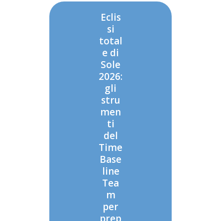
Eclis
si
total
e di
Sole
2026:
gli
stru
men
ti
del
Time
Base
line
Tea
m
per
prep