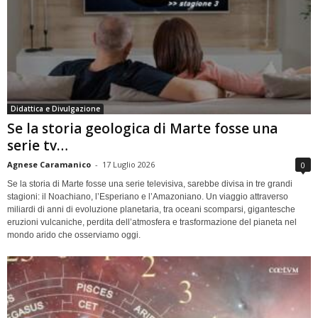
Didattica e Divulgazione
Se la storia geologica di Marte fosse una
serie tv…
Agnese Caramanico
-
17 Luglio 2026
0
Se la storia di Marte fosse una serie televisiva, sarebbe divisa in tre grandi
stagioni: il Noachiano, l’Esperiano e l’Amazoniano. Un viaggio attraverso
miliardi di anni di evoluzione planetaria, tra oceani scomparsi, gigantesche
eruzioni vulcaniche, perdita dell’atmosfera e trasformazione del pianeta nel
mondo arido che osserviamo oggi.