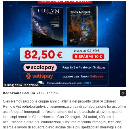
Il Blog della Redazione
Redazione Coelum
-
1 Giugno 2026
0
Cieli Remoti raccoglie cinque anni di attività del progetto ShaRA (Shared
Remote Astrophotography), un'esperienza unica di collaborazione tra astrofili e
astrofotografi impegnati nell'esplorazione del cielo australe attraverso grandi
telescopi remoti in Cile e Namibia. Con 22 progetti, 34 autori, 493 ore di
acquisizione e oltre 330 elaborazioni, il volume racconta immagini, tecniche,
ricerca e lavoro di squadra dietro alcune delle più spettacolari meraviglie del