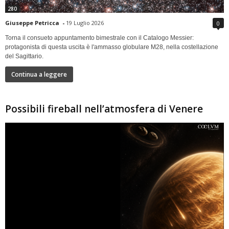
280
Giuseppe Petricca
-
19 Luglio 2026
0
Torna il consueto appuntamento bimestrale con il Catalogo Messier:
protagonista di questa uscita è l'ammasso globulare M28, nella costellazione
del Sagittario.
Continua a leggere
Possibili fireball nell’atmosfera di Venere