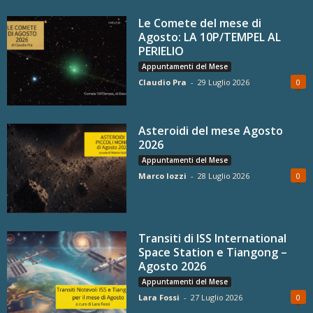
Le Comete del mese di
Agosto: LA 10P/TEMPEL AL
PERIELIO
Appuntamenti del Mese
Claudio Pra
-
29 Luglio 2026
0
Asteroidi del mese Agosto
2026
Appuntamenti del Mese
Marco Iozzi
-
28 Luglio 2026
0
Transiti di ISS International
Space Station e Tiangong –
Agosto 2026
Appuntamenti del Mese
Lara Fossi
-
27 Luglio 2026
0