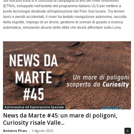
Sul vulcano Etna si è conclusa la campagna di test del rover omoniomo
(ETNA), sviluppato nell'ambito del programma italiano ULS per mettere a
punto tecnologie destinate all'esplorazione del Polo Sud lunare. Tra terreni
lavici e pendii accidentati, il rover ha testato navigazione autonoma, raccolta
della regolite, impiego di un drone, gestione di scenari di guasto e ricarica
automatica, simulando alcune delle sfide che dovrà affrontare sulla Luna
Astronautica ed Esplorazione Spaziale
News da Marte #45: un mare di poligoni,
Curiosity risale Valle...
Antonio Piras
-
5 Agosto 2026
0