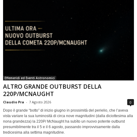
Effemeridi ed Eventi Astronomici
ALTRO GRANDE OUTBURST DELLA
220P/MCNAUGHT
Claudio Pra
-
7 Agosto 2026
0
Dopo il grande “botto” di inizio giugno in prossimità del perielio, che l’aveva
vista variare la sua luminosità di circa nove magnitudini (dalla diciottesima alla
nona grandezza) la 220P/ McNaught ha subìto un nuovo potente outburst
presumibilmente tra il 5 e il 6 agosto, passando improvvisamente dalla
tredicesima alla settima magnitudine.