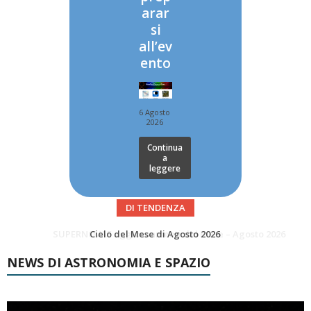
arar
si
all’ev
ento
6 Agosto
2026
Continua
a
leggere
DI TENDENZA
SUPERNOVAE aggiornamenti del mese – Agosto 2026
Le Comete del mese di Agosto: LA 10P/TEMPEL AL PERIELIO
NEWS DI ASTRONOMIA E SPAZIO