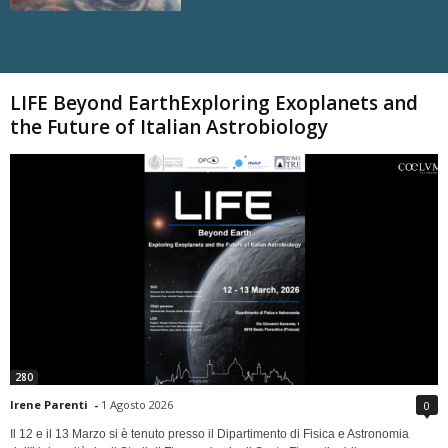
Carica altri
LIFE Beyond EarthExploring Exoplanets and
the Future of Italian Astrobiology
280
Irene Parenti
-
1 Agosto 2026
0
Il 12 e il 13 Marzo si è tenuto presso il Dipartimento di Fisica e Astronomia