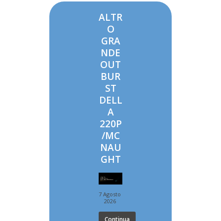
ALTR
O
GRA
NDE
OUT
BUR
ST
DELL
A
220P
/MC
NAU
GHT
7 Agosto
2026
Continua