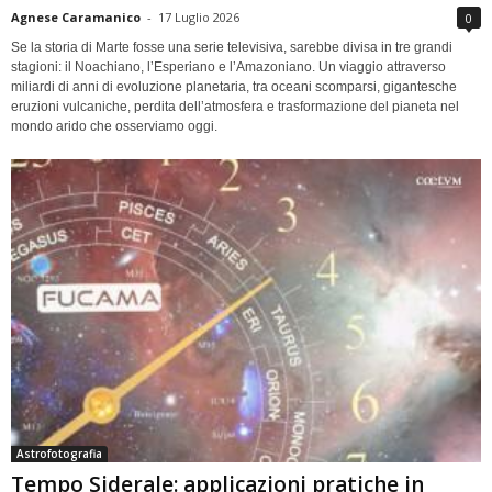
Agnese Caramanico
-
17 Luglio 2026
0
Se la storia di Marte fosse una serie televisiva, sarebbe divisa in tre grandi
stagioni: il Noachiano, l’Esperiano e l’Amazoniano. Un viaggio attraverso
miliardi di anni di evoluzione planetaria, tra oceani scomparsi, gigantesche
eruzioni vulcaniche, perdita dell’atmosfera e trasformazione del pianeta nel
mondo arido che osserviamo oggi.
Astrofotografia
Tempo Siderale: applicazioni pratiche in