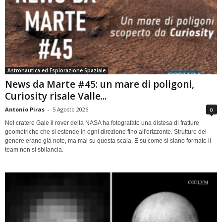
Astronautica ed Esplorazione Spaziale
News da Marte #45: un mare di poligoni,
Curiosity risale Valle...
Antonio Piras
-
5 Agosto 2026
0
Nel cratere Gale il rover della NASA ha fotografato una distesa di fratture
geometriche che si estende in ogni direzione fino all'orizzonte. Strutture del
genere erano già note, ma mai su questa scala. E su come si siano formate il
team non si sbilancia.