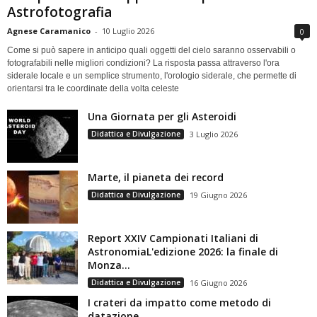
Astrofotografia
Agnese Caramanico
-
10 Luglio 2026
0
Come si può sapere in anticipo quali oggetti del cielo saranno osservabili o
fotografabili nelle migliori condizioni? La risposta passa attraverso l'ora
siderale locale e un semplice strumento, l'orologio siderale, che permette di
orientarsi tra le coordinate della volta celeste
Una Giornata per gli Asteroidi
Didattica e Divulgazione
3 Luglio 2026
Marte, il pianeta dei record
Didattica e Divulgazione
19 Giugno 2026
Report XXIV Campionati Italiani di
AstronomiaL'edizione 2026: la finale di
Monza...
Didattica e Divulgazione
16 Giugno 2026
I crateri da impatto come metodo di
datazione