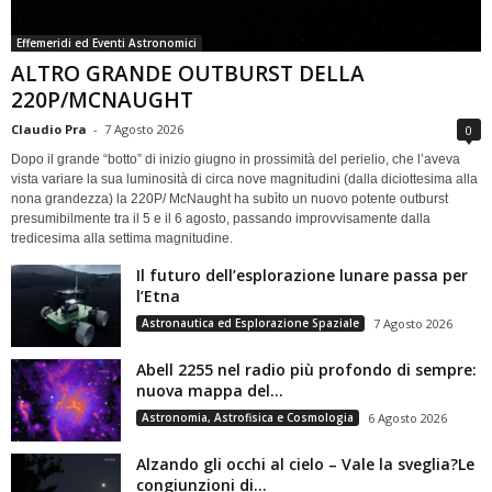
Effemeridi ed Eventi Astronomici
ALTRO GRANDE OUTBURST DELLA
220P/MCNAUGHT
Claudio Pra
-
7 Agosto 2026
0
Dopo il grande “botto” di inizio giugno in prossimità del perielio, che l’aveva
vista variare la sua luminosità di circa nove magnitudini (dalla diciottesima alla
nona grandezza) la 220P/ McNaught ha subìto un nuovo potente outburst
presumibilmente tra il 5 e il 6 agosto, passando improvvisamente dalla
tredicesima alla settima magnitudine.
Il futuro dell’esplorazione lunare passa per
l’Etna
Astronautica ed Esplorazione Spaziale
7 Agosto 2026
Abell 2255 nel radio più profondo di sempre:
nuova mappa del...
Astronomia, Astrofisica e Cosmologia
6 Agosto 2026
Alzando gli occhi al cielo – Vale la sveglia?Le
congiunzioni di...