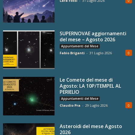
Lara Fossi
-
31 Luglio 2026
0
SUPERNOVAE aggiornamenti
del mese – Agosto 2026
Appuntamenti del Mese
Fabio Briganti
-
31 Luglio 2026
0
Le Comete del mese di
Agosto: LA 10P/TEMPEL AL
PERIELIO
Appuntamenti del Mese
Claudio Pra
-
29 Luglio 2026
0
Asteroidi del mese Agosto
2026