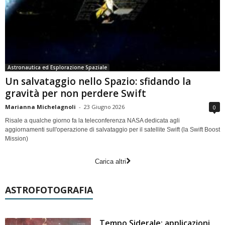
Astronautica ed Esplorazione Spaziale
Un salvataggio nello Spazio: sfidando la
gravità per non perdere Swift
Marianna Michelagnoli
-
23 Giugno 2026
0
Risale a qualche giorno fa la teleconferenza NASA dedicata agli
aggiornamenti sull'operazione di salvataggio per il satellite Swift (la Swift Boost
Mission)
Carica altri
ASTROFOTOGRAFIA
Tempo Siderale: applicazioni