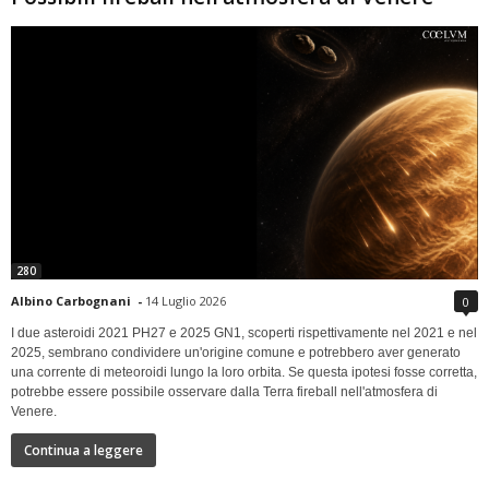
280
Albino Carbognani
-
14 Luglio 2026
0
I due asteroidi 2021 PH27 e 2025 GN1, scoperti rispettivamente nel 2021 e nel
2025, sembrano condividere un'origine comune e potrebbero aver generato
una corrente di meteoroidi lungo la loro orbita. Se questa ipotesi fosse corretta,
potrebbe essere possibile osservare dalla Terra fireball nell'atmosfera di
Venere.
Continua a leggere