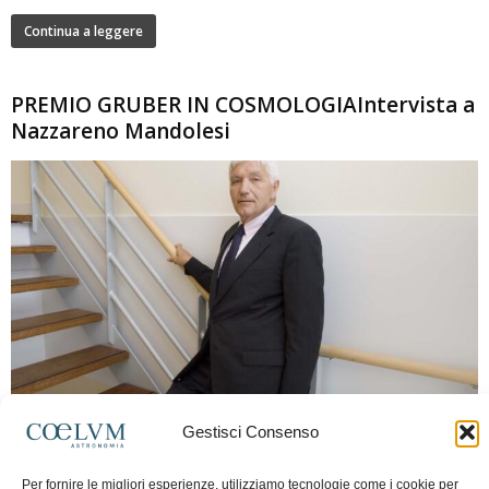
Continua a leggere
PREMIO GRUBER IN COSMOLOGIAIntervista a
Nazzareno Mandolesi
280
Gestisci Consenso
Frida Paolella
-
16 Giugno 2026
0
Intervista al professor Nazzareno Mandolesi, tra i protagonisti della cosmologia
Per fornire le migliori esperienze, utilizziamo tecnologie come i cookie per
spaziale europea e della missione Planck. Il dialogo ripercorre i principali