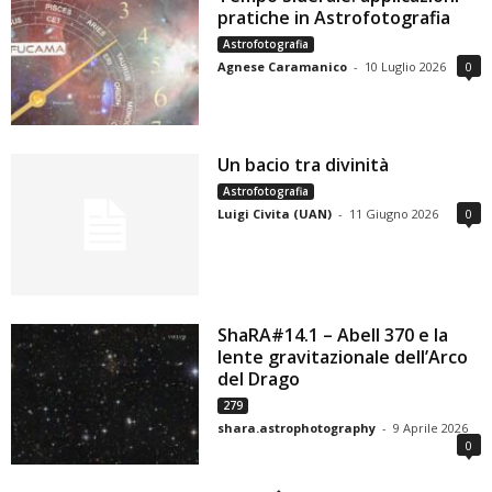
pratiche in Astrofotografia
Astrofotografia
Agnese Caramanico
-
10 Luglio 2026
0
Un bacio tra divinità
Astrofotografia
Luigi Civita (UAN)
-
11 Giugno 2026
0
ShaRA#14.1 – Abell 370 e la
lente gravitazionale dell’Arco
del Drago
279
shara.astrophotography
-
9 Aprile 2026
0