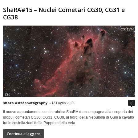
ShaRA#15 – Nuclei Cometari CG30, CG31 e
CG38
280
shara.astrophotography
-
12 Luglio 2026
0
Il nuovo appuntamento con la rubrica ShaRA ci accompagna alla scoperta dei
globuli cometari CG30, CG31, CG38, ai bordi della Nebulosa di Gum a cavallo
tra le costellazioni della Poppa e della Vela
Continua a leggere