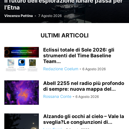
Il futuro dell’esplorazione lunare passa per
l’Etna
Vincenzo Pettina
-
7 Agosto 2026
ULTIMI ARTICOLI
Eclissi totale di Sole 2026: gli
strumenti del Time Baseline
Team...
Redazione Coelum
-
6 Agosto 2026
Abell 2255 nel radio più profondo
di sempre: nuova mappa del...
Rossana Conte
-
6 Agosto 2026
Alzando gli occhi al cielo – Vale la
sveglia?Le congiunzioni di...