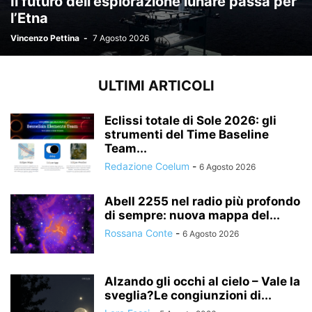
Il futuro dell’esplorazione lunare passa per
l’Etna
Vincenzo Pettina
-
7 Agosto 2026
ULTIMI ARTICOLI
Eclissi totale di Sole 2026: gli
strumenti del Time Baseline
Team...
Redazione Coelum
-
6 Agosto 2026
Abell 2255 nel radio più profondo
di sempre: nuova mappa del...
Rossana Conte
-
6 Agosto 2026
Alzando gli occhi al cielo – Vale la
sveglia?Le congiunzioni di...