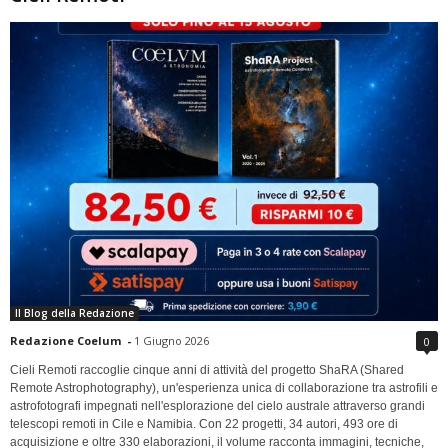
Il Blog della Redazione
Redazione Coelum
-
1 Giugno 2026
0
Cieli Remoti raccoglie cinque anni di attività del progetto ShaRA (Shared
Remote Astrophotography), un'esperienza unica di collaborazione tra astrofili e
astrofotografi impegnati nell'esplorazione del cielo australe attraverso grandi
telescopi remoti in Cile e Namibia. Con 22 progetti, 34 autori, 493 ore di
acquisizione e oltre 330 elaborazioni, il volume racconta immagini, tecniche,