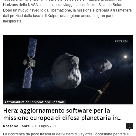
Horizons della NASA continua il suo viaggio ai confini del Sistema Solare.
Dopo un nuovo risveglio dall’ibernazione, la missione si prepara a trasmettere
dati preziosi dalla fascia di Kuiper, una regione ancora in gran parte
inesplorata
Astronautica ed Esplorazione Spaziale
Hera: aggiornamento software per la
missione europea di difesa planetaria in...
Rossana Conte
-
15 Luglio 2026
0
La ricorrenza da poco trascorsa dell’Asteroid Day offre l’occasione per fare il