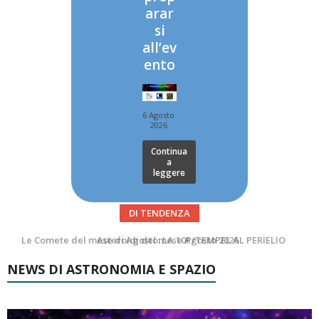
arar
si
all’ev
ento
6 Agosto
2026
Continua
a
leggere
DI TENDENZA
Asteroidi del mese Agosto 2026
Transiti di ISS International Space Station e Tiangong – Agosto 2026
NEWS DI ASTRONOMIA E SPAZIO