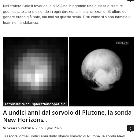
Nel cratere Gale il rover della NASA ha fotografato una distesa di fratture
geometriche che si estende in ogni direzione fino all'orizzonte. Strutture del
genere erano già note, ma mai su questa scala. E su come si siano formate il
team non si sbilancia.
Astronautica ed Esplorazione Spaziale
A undici anni dal sorvolo di Plutone, la sonda
New Horizons...
Vincenzo Pettina
-
16 Luglio 2026
0
Trascorsi ormai undici anni dallo storico sorvolo di Plutone, la sonda New