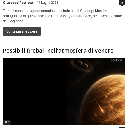
Giuseppe Petricca
-
19 Luglio 2026
0
Torna il consueto appuntamento bimestrale con il Catalogo Messier:
protagonista di questa uscita è l'ammasso globulare M28, nella costellazione
del Sagittario.
Continua a leggere
Possibili fireball nell’atmosfera di Venere
280