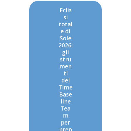
Eclis
si
total
e di
Sole
2026:
gli
stru
men
ti
del
Time
Base
line
Tea
m
per
prep