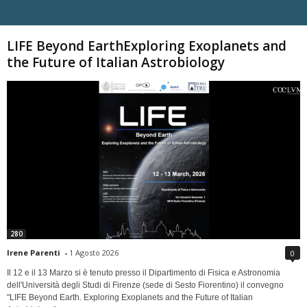
Carica altri
LIFE Beyond EarthExploring Exoplanets and
the Future of Italian Astrobiology
280
Irene Parenti
-
1 Agosto 2026
0
Il 12 e il 13 Marzo si è tenuto presso il Dipartimento di Fisica e Astronomia
dell'Università degli Studi di Firenze (sede di Sesto Fiorentino) il convegno
"LIFE Beyond Earth. Exploring Exoplanets and the Future of Italian