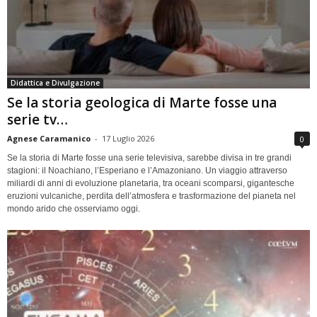
Didattica e Divulgazione
Se la storia geologica di Marte fosse una
serie tv…
Agnese Caramanico
-
17 Luglio 2026
0
Se la storia di Marte fosse una serie televisiva, sarebbe divisa in tre grandi
stagioni: il Noachiano, l’Esperiano e l’Amazoniano. Un viaggio attraverso
miliardi di anni di evoluzione planetaria, tra oceani scomparsi, gigantesche
eruzioni vulcaniche, perdita dell’atmosfera e trasformazione del pianeta nel
mondo arido che osserviamo oggi.