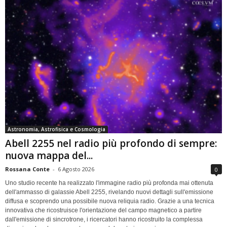
Astronomia, Astrofisica e Cosmologia
Abell 2255 nel radio più profondo di sempre:
nuova mappa del...
Rossana Conte
-
6 Agosto 2026
0
Uno studio recente ha realizzato l'immagine radio più profonda mai ottenuta
dell'ammasso di galassie Abell 2255, rivelando nuovi dettagli sull'emissione
diffusa e scoprendo una possibile nuova reliquia radio. Grazie a una tecnica
innovativa che ricostruisce l'orientazione del campo magnetico a partire
dall'emissione di sincrotrone, i ricercatori hanno ricostruito la complessa