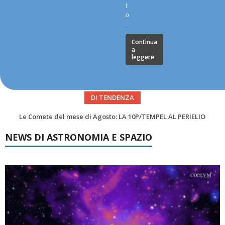
t
o
.
Continua
a
leggere
DI TENDENZA
Asteroidi del mese Agosto 2026
NEWS DI ASTRONOMIA E SPAZIO