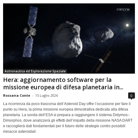
Astronautica ed Esplorazione Spaziale
Hera: aggiornamento software per la
missione europea di difesa planetaria in...
Rossana Conte
-
15 Luglio 2026
0
La ricorrenza da poco trascorsa dell’Asteroid Day offre l’occasione per fare il
punto su Hera, la prima missione europea dimostrativa dedicata alla difesa
planetaria. La sonda dell’ESA si prepara a raggiungere il sistema Didymos–
Dimorphos, dove analizzerà gli effetti dell’impatto della missione NASA DART
e raccoglierà dati fondamentali per il futuro delle strategie contro possibili
minacce asteroidali