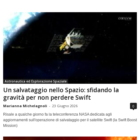
Astronautica ed Esplorazione Spaziale
Un salvataggio nello Spazio: sfidando la
gravità per non perdere Swift
Marianna Michelagnoli
-
23 Giugno 2026
0
Risale a qualche giorno fa la teleconferenza NASA dedicata agli
aggiornamenti sull'operazione di salvataggio per il satellite Swift (la Swift Boost
Mission)