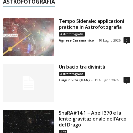
ASTROFOTOGRAFIA
Tempo Siderale: applicazioni
pratiche in Astrofotografia
Astrofotografia
Agnese Caramanico
-
10 Luglio 2026
0
Un bacio tra divinità
Astrofotografia
Luigi Civita (UAN)
-
11 Giugno 2026
0
ShaRA#14.1 – Abell 370 e la
lente gravitazionale dell’Arco
del Drago
279