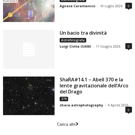
Agnese Caramanico
-
10 Luglio 2026
0
Un bacio tra divinità
Astrofotografia
Luigi Civita (UAN)
-
11 Giugno 2026
0
ShaRA#14.1 – Abell 370 e la
lente gravitazionale dell’Arco
del Drago
279
shara.astrophotography
-
9 Aprile 2026
0
Carica altri