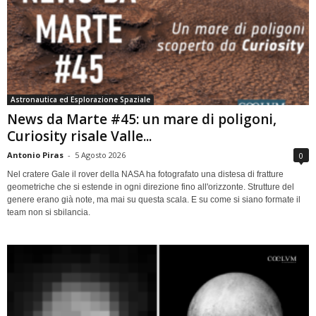
Astronautica ed Esplorazione Spaziale
News da Marte #45: un mare di poligoni,
Curiosity risale Valle...
Antonio Piras
-
5 Agosto 2026
0
Nel cratere Gale il rover della NASA ha fotografato una distesa di fratture
geometriche che si estende in ogni direzione fino all'orizzonte. Strutture del
genere erano già note, ma mai su questa scala. E su come si siano formate il
team non si sbilancia.