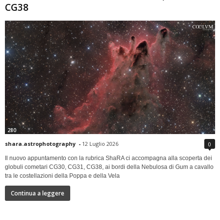
CG38
280
shara.astrophotography
-
12 Luglio 2026
0
Il nuovo appuntamento con la rubrica ShaRA ci accompagna alla scoperta dei
globuli cometari CG30, CG31, CG38, ai bordi della Nebulosa di Gum a cavallo
tra le costellazioni della Poppa e della Vela
Continua a leggere