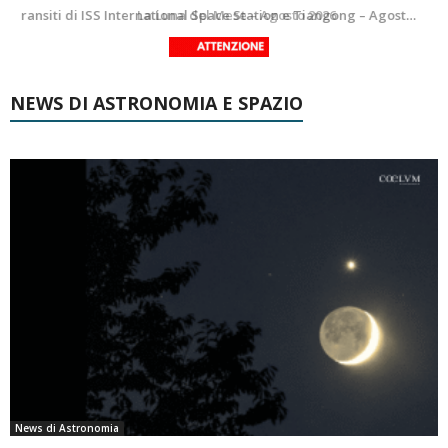
Le costellazioni di Agosto 2026: Delfino
La Luna del Mese – Agosto 2026
NEWS DI ASTRONOMIA E SPAZIO
News di Astronomia