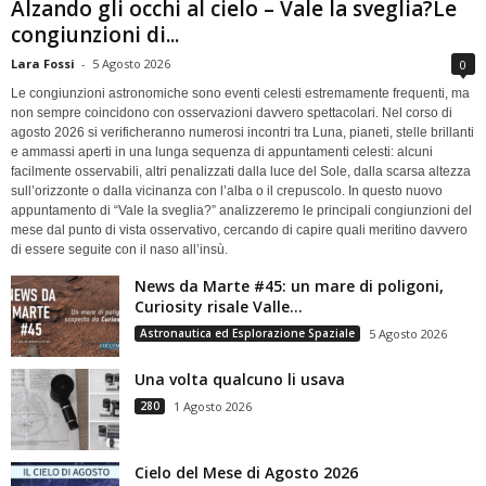
Alzando gli occhi al cielo – Vale la sveglia?Le
congiunzioni di...
Lara Fossi
-
5 Agosto 2026
0
Le congiunzioni astronomiche sono eventi celesti estremamente frequenti, ma
non sempre coincidono con osservazioni davvero spettacolari. Nel corso di
agosto 2026 si verificheranno numerosi incontri tra Luna, pianeti, stelle brillanti
e ammassi aperti in una lunga sequenza di appuntamenti celesti: alcuni
facilmente osservabili, altri penalizzati dalla luce del Sole, dalla scarsa altezza
sull’orizzonte o dalla vicinanza con l’alba o il crepuscolo. In questo nuovo
appuntamento di “Vale la sveglia?” analizzeremo le principali congiunzioni del
mese dal punto di vista osservativo, cercando di capire quali meritino davvero
di essere seguite con il naso all’insù.
News da Marte #45: un mare di poligoni,
Curiosity risale Valle...
Astronautica ed Esplorazione Spaziale
5 Agosto 2026
Una volta qualcuno li usava
280
1 Agosto 2026
Cielo del Mese di Agosto 2026