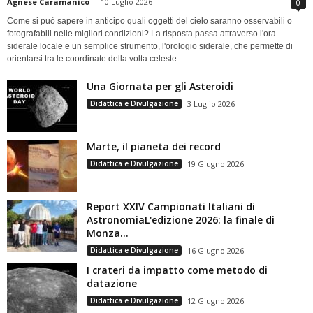
Agnese Caramanico
-
10 Luglio 2026
0
Come si può sapere in anticipo quali oggetti del cielo saranno osservabili o
fotografabili nelle migliori condizioni? La risposta passa attraverso l'ora
siderale locale e un semplice strumento, l'orologio siderale, che permette di
orientarsi tra le coordinate della volta celeste
Una Giornata per gli Asteroidi
Didattica e Divulgazione
3 Luglio 2026
Marte, il pianeta dei record
Didattica e Divulgazione
19 Giugno 2026
Report XXIV Campionati Italiani di
AstronomiaL'edizione 2026: la finale di
Monza...
Didattica e Divulgazione
16 Giugno 2026
I crateri da impatto come metodo di
datazione
Didattica e Divulgazione
12 Giugno 2026