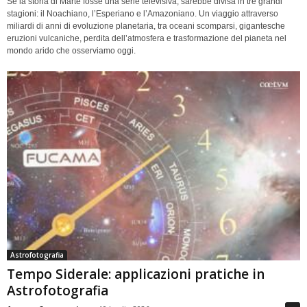
Se la storia di Marte fosse una serie televisiva, sarebbe divisa in tre grandi
stagioni: il Noachiano, l’Esperiano e l’Amazoniano. Un viaggio attraverso
miliardi di anni di evoluzione planetaria, tra oceani scomparsi, gigantesche
eruzioni vulcaniche, perdita dell’atmosfera e trasformazione del pianeta nel
mondo arido che osserviamo oggi.
Astrofotografia
Tempo Siderale: applicazioni pratiche in
Astrofotografia