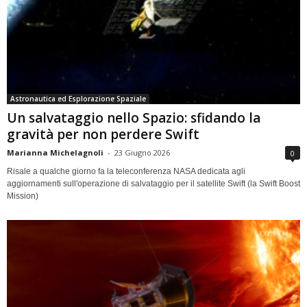
Astronautica ed Esplorazione Spaziale
Un salvataggio nello Spazio: sfidando la
gravità per non perdere Swift
Marianna Michelagnoli
-
23 Giugno 2026
0
Risale a qualche giorno fa la teleconferenza NASA dedicata agli
aggiornamenti sull'operazione di salvataggio per il satellite Swift (la Swift Boost
Mission)