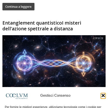
Continua a leggere
Entanglement quantisticoI misteri
dell’azione spettrale a distanza
280
Gestisci Consenso
Marco Lorrai
-
15 Giugno 2026
0
L'entanglement quantistico è uno dei fenomeni più sorprendenti della fisica
Per fornire le migliori esperienze, utilizziamo tecnologie come i cookie per
moderna: due particelle possono mostrare correlazioni che sembrano ignorare