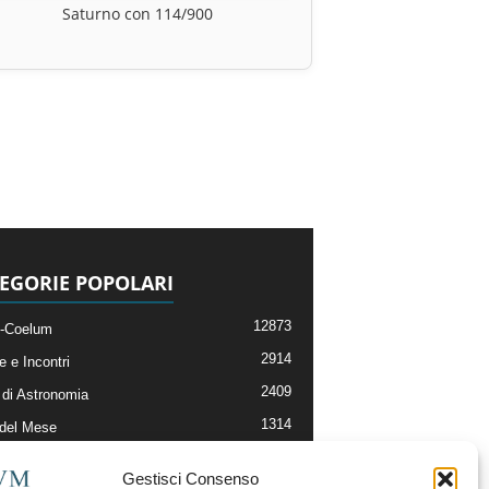
Saturno con 114/900
EGORIE POPOLARI
12873
-Coelum
2914
e e Incontri
2409
di Astronomia
1314
 del Mese
365
nomia, Astrofisica e Cosmologia
Gestisci Consenso