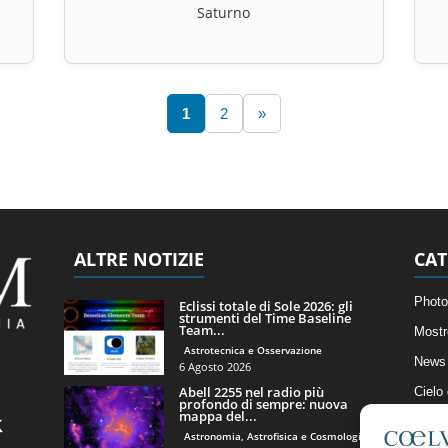
Saturno
1
2
»
ALTRE NOTIZIE
CAT
Photo
Eclissi totale di Sole 2026: gli
strumenti del Time Baseline
Team...
Mostr
Astrotecnica e Osservazione
News 
6 Agosto 2026
Abell 2255 nel radio più
Cielo
profondo di sempre: nuova
mappa del...
Astro
Astronomia, Astrofisica e Cosmologia