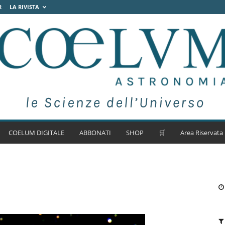
R
LA RIVISTA
COELUM DIGITALE
ABBONATI
SHOP
🛒
Area Riservata