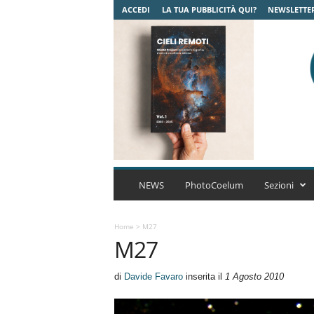
ACCEDI
LA TUA PUBBLICITÀ QUI?
NEWSLETTE
C
o
NEWS
PhotoCoelum
Sezioni
e
l
u
Home
>
M27
M27
m
A
s
di
Davide Favaro
inserita il
1 Agosto 2010
t
r
o