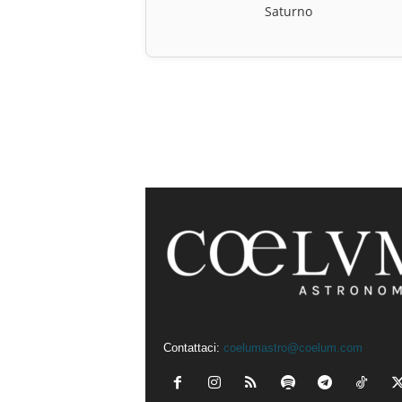
Saturno
Contattaci:
coelumastro@coelum.com