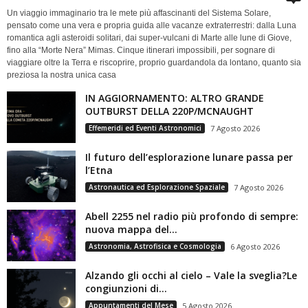
Un viaggio immaginario tra le mete più affascinanti del Sistema Solare,
pensato come una vera e propria guida alle vacanze extraterrestri: dalla Luna
romantica agli asteroidi solitari, dai super-vulcani di Marte alle lune di Giove,
fino alla “Morte Nera” Mimas. Cinque itinerari impossibili, per sognare di
viaggiare oltre la Terra e riscoprire, proprio guardandola da lontano, quanto sia
preziosa la nostra unica casa
IN AGGIORNAMENTO: ALTRO GRANDE
OUTBURST DELLA 220P/MCNAUGHT
Effemeridi ed Eventi Astronomici
7 Agosto 2026
Il futuro dell’esplorazione lunare passa per
l’Etna
Astronautica ed Esplorazione Spaziale
7 Agosto 2026
Abell 2255 nel radio più profondo di sempre:
nuova mappa del...
Astronomia, Astrofisica e Cosmologia
6 Agosto 2026
Alzando gli occhi al cielo – Vale la sveglia?Le
congiunzioni di...
Appuntamenti del Mese
5 Agosto 2026