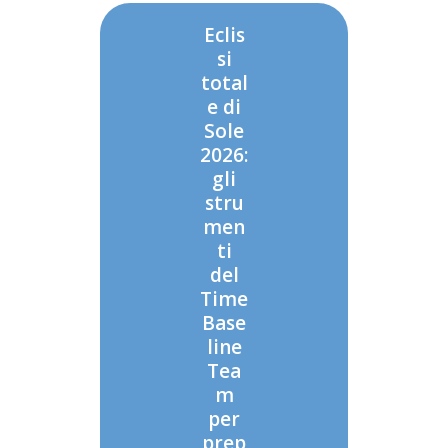
Eclis
si
total
e di
Sole
2026:
gli
stru
men
ti
del
Time
Base
line
Tea
m
per
prep