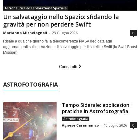
Astronautica ed Esplorazione Spaziale
Un salvataggio nello Spazio: sfidando la
gravità per non perdere Swift
Marianna Michelagnoli
-
23 Giugno 2026
0
Risale a qualche giorno fa la teleconferenza NASA dedicata agli
aggiornamenti sull'operazione di salvataggio per il satellite Swift (la Swift Boost
Mission)
Carica altri
ASTROFOTOGRAFIA
Tempo Siderale: applicazioni
pratiche in Astrofotografia
Astrofotografia
Agnese Caramanico
-
10 Luglio 2026
0