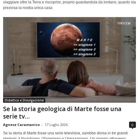
viaggiare oltre la Terra e riscoprire, proprio guardandola da lontano, quanto sia
preziosa la nostra unica casa
Didattica e Divulgazione
Se la storia geologica di Marte fosse una
serie tv…
Agnese Caramanico
-
17 Luglio 2026
0
Se la storia di Marte fosse una serie televisiva, sarebbe divisa in tre grandi
stagioni: il Noachiano, l’Esperiano e l’Amazoniano. Un viaggio attraverso