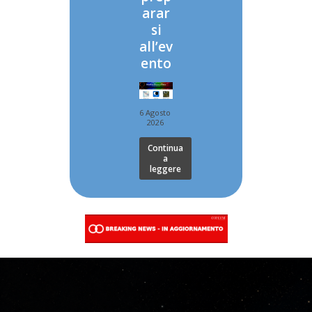
arar
si
all’ev
ento
6 Agosto
2026
Continua
a
leggere