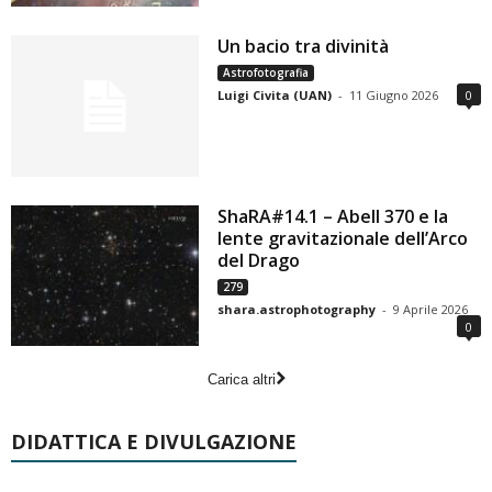
Un bacio tra divinità
Astrofotografia
Luigi Civita (UAN)
-
11 Giugno 2026
0
ShaRA#14.1 – Abell 370 e la
lente gravitazionale dell’Arco
del Drago
279
shara.astrophotography
-
9 Aprile 2026
0
Carica altri
DIDATTICA E DIVULGAZIONE