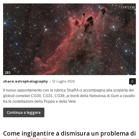
280
shara.astrophotography
-
12 Luglio 2026
0
Il nuovo appuntamento con la rubrica ShaRA ci accompagna alla scoperta dei
globuli cometari CG30, CG31, CG38, ai bordi della Nebulosa di Gum a cavallo
tra le costellazioni della Poppa e della Vela
Continua a leggere
Come ingigantire a dismisura un problema di