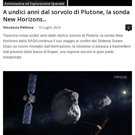
Astronautica ed Esplorazione Spaziale
A undici anni dal sorvolo di Plutone, la sonda
New Horizons...
Vincenzo Pettina
-
16 Luglio 2026
0
Trascorsi ormai undici anni dallo storico sorvolo di Plutone, la sonda New
Horizons della NASA continua il suo viaggio ai confini del Sistema Solare.
Dopo un nuovo risveglio dall’ibernazione, la missione si prepara a trasmettere
dati preziosi dalla fascia di Kuiper, una regione ancora in gran parte
inesplorata