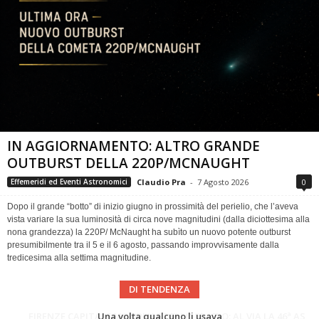
IN AGGIORNAMENTO: ALTRO GRANDE
OUTBURST DELLA 220P/MCNAUGHT
Claudio Pra
-
7 Agosto 2026
0
Effemeridi ed Eventi Astronomici
Dopo il grande “botto” di inizio giugno in prossimità del perielio, che l’aveva
vista variare la sua luminosità di circa nove magnitudini (dalla diciottesima alla
nona grandezza) la 220P/ McNaught ha subìto un nuovo potente outburst
presumibilmente tra il 5 e il 6 agosto, passando improvvisamente dalla
tredicesima alla settima magnitudine.
DI TENDENZA
Cielo del Mese di Agosto 2026
FIRENZE CAPITALE MONDIALE DELLO SPAZIO: AL VIA LA 46ª ASSEMBLEA SCIENTIFICA DEL COSPAR