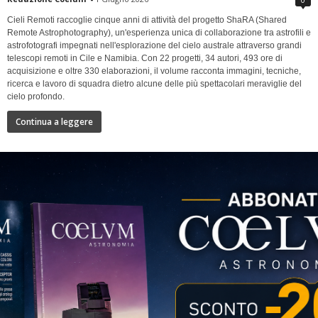
Cieli Remoti raccoglie cinque anni di attività del progetto ShaRA (Shared
Remote Astrophotography), un'esperienza unica di collaborazione tra astrofili e
astrofotografi impegnati nell'esplorazione del cielo australe attraverso grandi
telescopi remoti in Cile e Namibia. Con 22 progetti, 34 autori, 493 ore di
acquisizione e oltre 330 elaborazioni, il volume racconta immagini, tecniche,
ricerca e lavoro di squadra dietro alcune delle più spettacolari meraviglie del
cielo profondo.
Continua a leggere