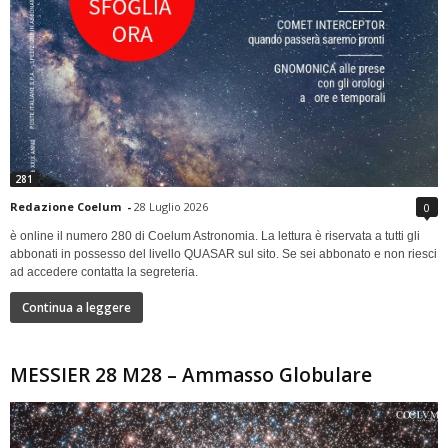
281
Redazione Coelum
-
28 Luglio 2026
0
è online il numero 280 di Coelum Astronomia. La lettura è riservata a tutti gli
abbonati in possesso del livello QUASAR sul sito. Se sei abbonato e non riesci
ad accedere contatta la segreteria.
Continua a leggere
MESSIER 28 M28 – Ammasso Globulare