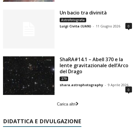
Un bacio tra divinità
Astrofotografia
Luigi Civita (UAN)
-
11 Giugno 2026
0
ShaRA#14.1 – Abell 370 e la
lente gravitazionale dell’Arco
del Drago
279
shara.astrophotography
-
9 Aprile 2026
0
Carica altri
DIDATTICA E DIVULGAZIONE