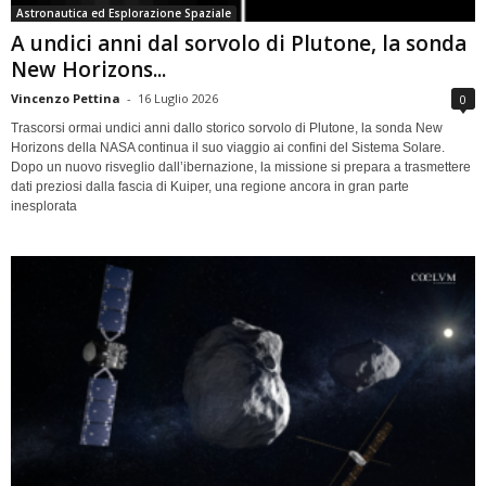
Astronautica ed Esplorazione Spaziale
A undici anni dal sorvolo di Plutone, la sonda
New Horizons...
Vincenzo Pettina
-
16 Luglio 2026
0
Trascorsi ormai undici anni dallo storico sorvolo di Plutone, la sonda New
Horizons della NASA continua il suo viaggio ai confini del Sistema Solare.
Dopo un nuovo risveglio dall’ibernazione, la missione si prepara a trasmettere
dati preziosi dalla fascia di Kuiper, una regione ancora in gran parte
inesplorata