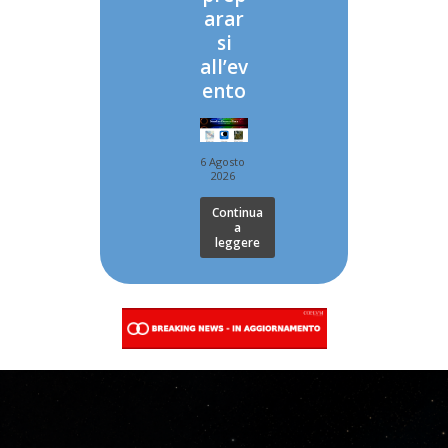
arar
si
all’ev
ento
6 Agosto
2026
Continua
a
leggere