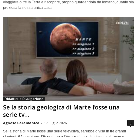
viaggiare oltre la Terra e riscoprire, proprio guardandola da lontano, quanto sia
preziosa la nostra unica casa
Didattica e Divulgazione
Se la storia geologica di Marte fosse una
serie tv…
Agnese Caramanico
-
17 Luglio 2026
0
Se la storia di Marte fosse una serie televisiva, sarebbe divisa in tre grandi
stagioni: il Noachiano, l’Esperiano e l’Amazoniano. Un viaggio attraverso