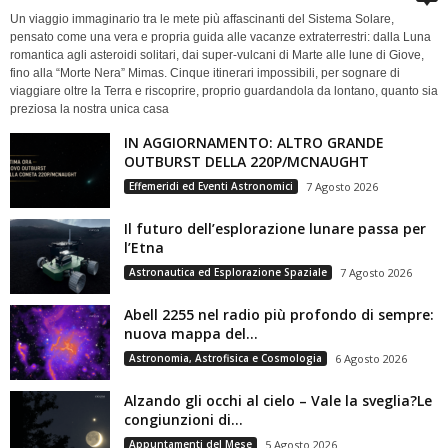
Un viaggio immaginario tra le mete più affascinanti del Sistema Solare,
pensato come una vera e propria guida alle vacanze extraterrestri: dalla Luna
romantica agli asteroidi solitari, dai super-vulcani di Marte alle lune di Giove,
fino alla “Morte Nera” Mimas. Cinque itinerari impossibili, per sognare di
viaggiare oltre la Terra e riscoprire, proprio guardandola da lontano, quanto sia
preziosa la nostra unica casa
IN AGGIORNAMENTO: ALTRO GRANDE
OUTBURST DELLA 220P/MCNAUGHT
Effemeridi ed Eventi Astronomici
7 Agosto 2026
Il futuro dell’esplorazione lunare passa per
l’Etna
Astronautica ed Esplorazione Spaziale
7 Agosto 2026
Abell 2255 nel radio più profondo di sempre:
nuova mappa del...
Astronomia, Astrofisica e Cosmologia
6 Agosto 2026
Alzando gli occhi al cielo – Vale la sveglia?Le
congiunzioni di...
Appuntamenti del Mese
5 Agosto 2026