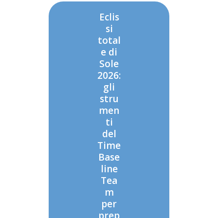
Eclis
si
total
e di
Sole
2026:
gli
stru
men
ti
del
Time
Base
line
Tea
m
per
prep