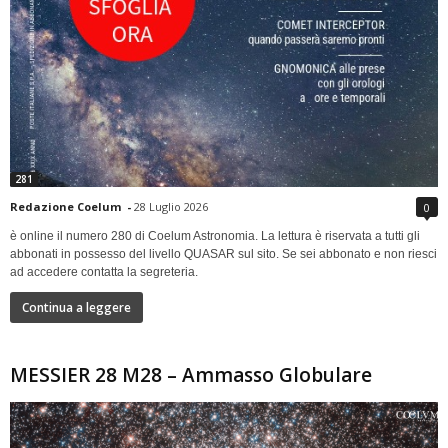
281
Redazione Coelum
-
28 Luglio 2026
0
è online il numero 280 di Coelum Astronomia. La lettura è riservata a tutti gli
abbonati in possesso del livello QUASAR sul sito. Se sei abbonato e non riesci
ad accedere contatta la segreteria.
Continua a leggere
MESSIER 28 M28 – Ammasso Globulare