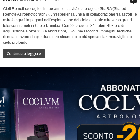
Cieli Remoti raccoglie cinque anni di attività del progetto ShaRA (Shared
Remote Astrophotography), un'esperienza unica di collaborazione tra astrofili e
astrofotografi impegnati nell'esplorazione del cielo australe attraverso grandi
telescopi remoti in Cile e Namibia. Con 22 progetti, 34 autori, 493 ore di
acquisizione e oltre 330 elaborazioni, il volume racconta immagini, tecniche,
ricerca e lavoro di squadra dietro alcune delle più spettacolari meraviglie del
cielo profondo.
Continua a leggere