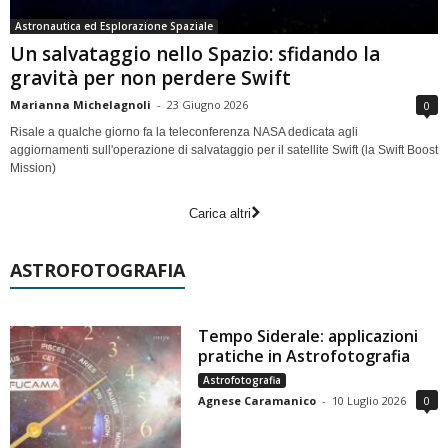
Astronautica ed Esplorazione Spaziale
Un salvataggio nello Spazio: sfidando la
gravità per non perdere Swift
Marianna Michelagnoli
-
23 Giugno 2026
0
Risale a qualche giorno fa la teleconferenza NASA dedicata agli
aggiornamenti sull'operazione di salvataggio per il satellite Swift (la Swift Boost
Mission)
Carica altri
ASTROFOTOGRAFIA
Tempo Siderale: applicazioni
pratiche in Astrofotografia
Astrofotografia
Agnese Caramanico
-
10 Luglio 2026
0