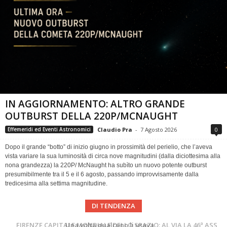
IN AGGIORNAMENTO: ALTRO GRANDE
OUTBURST DELLA 220P/MCNAUGHT
Claudio Pra
-
7 Agosto 2026
0
Effemeridi ed Eventi Astronomici
Dopo il grande “botto” di inizio giugno in prossimità del perielio, che l’aveva
vista variare la sua luminosità di circa nove magnitudini (dalla diciottesima alla
nona grandezza) la 220P/ McNaught ha subìto un nuovo potente outburst
presumibilmente tra il 5 e il 6 agosto, passando improvvisamente dalla
tredicesima alla settima magnitudine.
DI TENDENZA
Cielo del Mese di Agosto 2026
FIRENZE CAPITALE MONDIALE DELLO SPAZIO: AL VIA LA 46ª ASSEMBLEA SCIENTIFICA DEL COSPAR