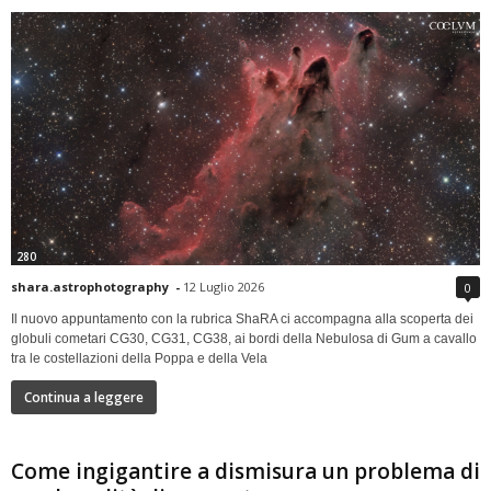
280
shara.astrophotography
-
12 Luglio 2026
0
Il nuovo appuntamento con la rubrica ShaRA ci accompagna alla scoperta dei
globuli cometari CG30, CG31, CG38, ai bordi della Nebulosa di Gum a cavallo
tra le costellazioni della Poppa e della Vela
Continua a leggere
Come ingigantire a dismisura un problema di