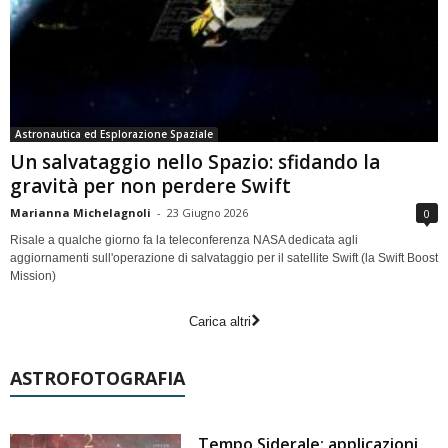
Astronautica ed Esplorazione Spaziale
Un salvataggio nello Spazio: sfidando la
gravità per non perdere Swift
Marianna Michelagnoli
-
23 Giugno 2026
0
Risale a qualche giorno fa la teleconferenza NASA dedicata agli
aggiornamenti sull'operazione di salvataggio per il satellite Swift (la Swift Boost
Mission)
Carica altri
ASTROFOTOGRAFIA
Tempo Siderale: applicazioni