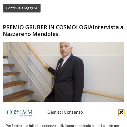
Continua a leggere
PREMIO GRUBER IN COSMOLOGIAIntervista a
Nazzareno Mandolesi
280
Gestisci Consenso
Frida Paolella
-
16 Giugno 2026
0
Intervista al professor Nazzareno Mandolesi, tra i protagonisti della cosmologia
Per fornire le migliori esperienze, utilizziamo tecnologie come i cookie per
spaziale europea e della missione Planck. Il dialogo ripercorre i principali