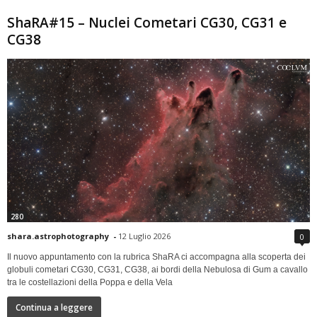
ShaRA#15 – Nuclei Cometari CG30, CG31 e
CG38
280
shara.astrophotography
-
12 Luglio 2026
0
Il nuovo appuntamento con la rubrica ShaRA ci accompagna alla scoperta dei
globuli cometari CG30, CG31, CG38, ai bordi della Nebulosa di Gum a cavallo
tra le costellazioni della Poppa e della Vela
Continua a leggere