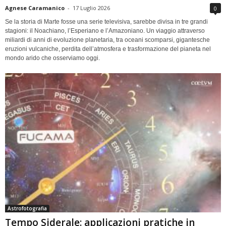
Agnese Caramanico
-
17 Luglio 2026
0
Se la storia di Marte fosse una serie televisiva, sarebbe divisa in tre grandi
stagioni: il Noachiano, l’Esperiano e l’Amazoniano. Un viaggio attraverso
miliardi di anni di evoluzione planetaria, tra oceani scomparsi, gigantesche
eruzioni vulcaniche, perdita dell’atmosfera e trasformazione del pianeta nel
mondo arido che osserviamo oggi.
Astrofotografia
Tempo Siderale: applicazioni pratiche in