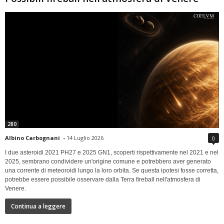
280
Albino Carbognani
-
14 Luglio 2026
0
I due asteroidi 2021 PH27 e 2025 GN1, scoperti rispettivamente nel 2021 e nel
2025, sembrano condividere un'origine comune e potrebbero aver generato
una corrente di meteoroidi lungo la loro orbita. Se questa ipotesi fosse corretta,
potrebbe essere possibile osservare dalla Terra fireball nell'atmosfera di
Venere.
Continua a leggere