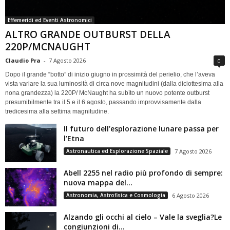
Effemeridi ed Eventi Astronomici
ALTRO GRANDE OUTBURST DELLA
220P/MCNAUGHT
Claudio Pra
-
7 Agosto 2026
0
Dopo il grande “botto” di inizio giugno in prossimità del perielio, che l’aveva
vista variare la sua luminosità di circa nove magnitudini (dalla diciottesima alla
nona grandezza) la 220P/ McNaught ha subìto un nuovo potente outburst
presumibilmente tra il 5 e il 6 agosto, passando improvvisamente dalla
tredicesima alla settima magnitudine.
Il futuro dell’esplorazione lunare passa per
l’Etna
Astronautica ed Esplorazione Spaziale
7 Agosto 2026
Abell 2255 nel radio più profondo di sempre:
nuova mappa del...
Astronomia, Astrofisica e Cosmologia
6 Agosto 2026
Alzando gli occhi al cielo – Vale la sveglia?Le
congiunzioni di...