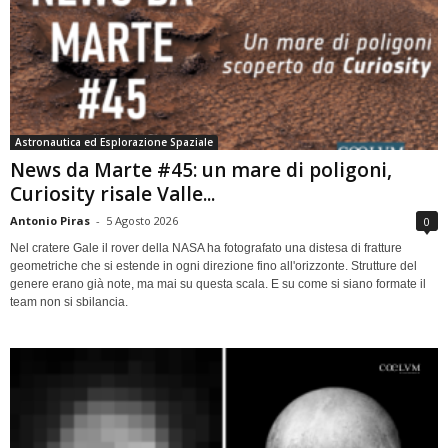
Astronautica ed Esplorazione Spaziale
News da Marte #45: un mare di poligoni,
Curiosity risale Valle...
Antonio Piras
-
5 Agosto 2026
0
Nel cratere Gale il rover della NASA ha fotografato una distesa di fratture
geometriche che si estende in ogni direzione fino all'orizzonte. Strutture del
genere erano già note, ma mai su questa scala. E su come si siano formate il
team non si sbilancia.