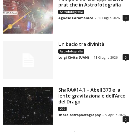
pratiche in Astrofotografia
Astrofotografia
Agnese Caramanico
-
10 Luglio 2026
0
Un bacio tra divinità
Astrofotografia
Luigi Civita (UAN)
-
11 Giugno 2026
0
ShaRA#14.1 – Abell 370 e la
lente gravitazionale dell’Arco
del Drago
279
shara.astrophotography
-
9 Aprile 2026
0