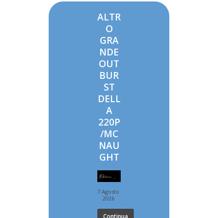
ALTR
O
GRA
NDE
OUT
BUR
ST
DELL
A
220P
/MC
NAU
GHT
7 Agosto
2026
Continua