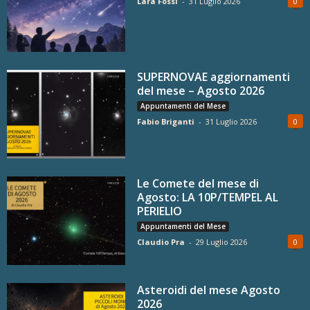
Lara Fossi
-
31 Luglio 2026
0
SUPERNOVAE aggiornamenti
del mese – Agosto 2026
Appuntamenti del Mese
Fabio Briganti
-
31 Luglio 2026
0
Le Comete del mese di
Agosto: LA 10P/TEMPEL AL
PERIELIO
Appuntamenti del Mese
Claudio Pra
-
29 Luglio 2026
0
Asteroidi del mese Agosto
2026