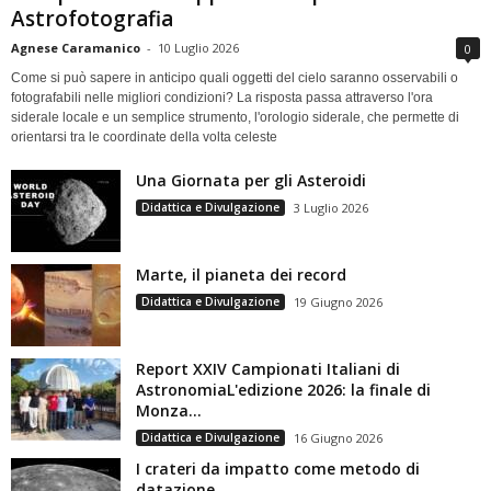
Astrofotografia
Agnese Caramanico
-
10 Luglio 2026
0
Come si può sapere in anticipo quali oggetti del cielo saranno osservabili o
fotografabili nelle migliori condizioni? La risposta passa attraverso l'ora
siderale locale e un semplice strumento, l'orologio siderale, che permette di
orientarsi tra le coordinate della volta celeste
Una Giornata per gli Asteroidi
Didattica e Divulgazione
3 Luglio 2026
Marte, il pianeta dei record
Didattica e Divulgazione
19 Giugno 2026
Report XXIV Campionati Italiani di
AstronomiaL'edizione 2026: la finale di
Monza...
Didattica e Divulgazione
16 Giugno 2026
I crateri da impatto come metodo di
datazione