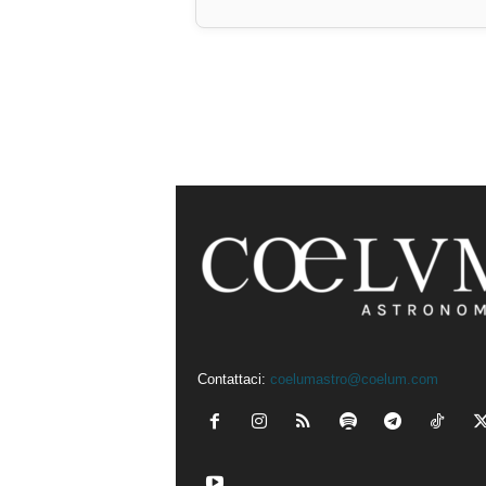
Contattaci:
coelumastro@coelum.com