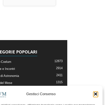
EGORIE POPOLARI
12873
-Coelum
2914
e e Incontri
2411
di Astronomia
1315
 del Mese
365
nomia, Astrofisica e Cosmologia
Gestisci Consenso
268
li e Risorse On-Line
192
og della Redazione