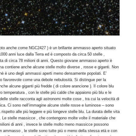
nche come NGC2427 ) è un brillante ammasso aperto situato
1000 anni luce dalla Terra ed è composto da circa 50 stelle ,
ata di circa 78 milioni di anni. Questo giovane ammasso aperto è
 ma contiene anche alcune stelle molto diverse , rosse e giganti. Non
rchè è uno degli ammassi aperti meno densamente popolati. E’
elo favorevole come una debole nebulosità. Si distingue per la
nche alcune giganti più fredde ( di colore arancione ). Il colore blu
oro temperatura , con le stelle più calde che appaiono più blu e le
delle stelle racconta agli astronomi molte cose , tra cui la velocità di
mica. Ci sono nell’immagine alcune stelle rosse e luminose – sono
a rispetto alle più leggere e più longeve stelle blu. La durata delle vita
. Le stelle massicce , che contengono molte volte il materiale che
 milioni di anni , invece le stelle molto meno massicce possono
n un ammasso , le stelle sono tutte più o meno della stessa età e con