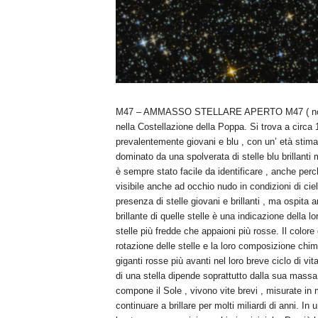
M47 – AMMASSO STELLARE APERTO M47 ( noto a
nella Costellazione della Poppa. Si trova a circa 
prevalentemente giovani e blu , con un’ età stim
dominato da una spolverata di stelle blu brillanti
è sempre stato facile da identificare , anche pe
visibile anche ad occhio nudo in condizioni di ci
presenza di stelle giovani e brillanti , ma ospita a
brillante di quelle stelle è una indicazione della l
stelle più fredde che appaioni più rosse. Il colore 
rotazione delle stelle e la loro composizione chi
giganti rosse più avanti nel loro breve ciclo di vit
di una stella dipende soprattutto dalla sua massa
compone il Sole , vivono vite brevi , misurate in
continuare a brillare per molti miliardi di anni. I