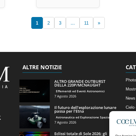
1
2
3
…
11
»
ALTRE NOTIZIE
CAT
Photo
ALTRO GRANDE OUTBURST
DELLA 220P/MCNAUGHT
Mostr
Effemeridi ed Eventi Astronomici
7 Agosto 2026
News 
Il futuro dell’esplorazione lunare
Cielo
passa per l’Etna
Astro
Astronautica ed Esplorazione Spaziale
7 Agosto 2026
Artico
Eclissi totale di Sole 2026: gli
Il Bl