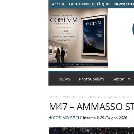
ACCEDI
LA TUA PUBBLICITÀ QUI?
NEWSLETTE
C
o
NEWS
PhotoCoelum
Sezioni
e
l
u
Home
>
- Nessuno
>
M47 – AMMASSO STELLARE APERTO
M47 – AMMASSO S
m
A
s
di
COSIMO SECLI'
inserita il
29 Giugno 2026
t
r
o