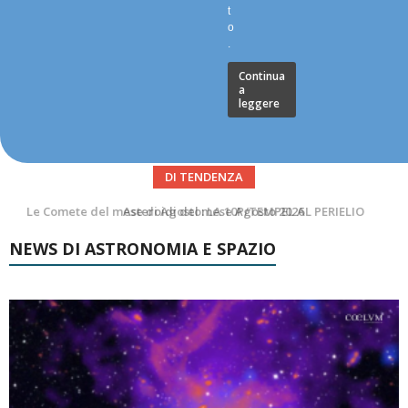
t
o
.
Continua
a
leggere
DI TENDENZA
Asteroidi del mese Agosto 2026
Transiti di ISS International Space Station e Tiangong – Agosto 2026
NEWS DI ASTRONOMIA E SPAZIO