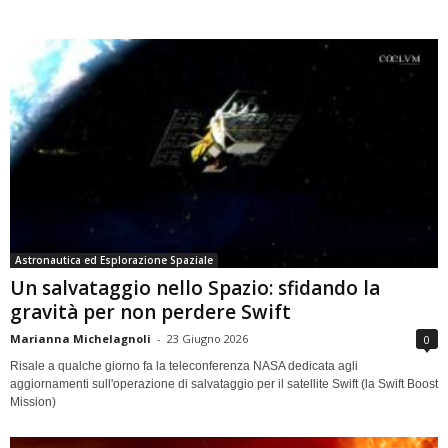
Astronautica ed Esplorazione Spaziale
Un salvataggio nello Spazio: sfidando la
gravità per non perdere Swift
Marianna Michelagnoli
-
23 Giugno 2026
0
Risale a qualche giorno fa la teleconferenza NASA dedicata agli
aggiornamenti sull'operazione di salvataggio per il satellite Swift (la Swift Boost
Mission)