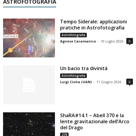
ASTROFOTOGRAFIA
Tempo Siderale: applicazioni
pratiche in Astrofotografia
Astrofotografia
Agnese Caramanico
-
10 Luglio 2026
0
Un bacio tra divinità
Astrofotografia
Luigi Civita (UAN)
-
11 Giugno 2026
0
ShaRA#14.1 – Abell 370 e la
lente gravitazionale dell’Arco
del Drago
279