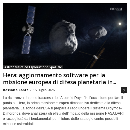
Astronautica ed Esplorazione Spaziale
Hera: aggiornamento software per la
missione europea di difesa planetaria in...
Rossana Conte
-
15 Luglio 2026
0
La ricorrenza da poco trascorsa dell’Asteroid Day offre l’occasione per fare il
punto su Hera, la prima missione europea dimostrativa dedicata alla difesa
planetaria. La sonda dell’ESA si prepara a raggiungere il sistema Didymos–
Dimorphos, dove analizzerà gli effetti dell’impatto della missione NASA DART
e raccoglierà dati fondamentali per il futuro delle strategie contro possibili
minacce asteroidali