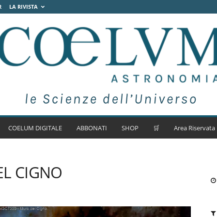
R
LA RIVISTA
COELUM DIGITALE
ABBONATI
SHOP
🛒
Area Riservata
EL CIGNO