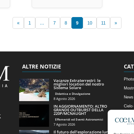
«
1
…
7
8
9
10
11
»
ALTRE NOTIZIE
CAT
Photo
Vacanze Extraterrestri: le
migliori location del nostro
Sistema Solare
Mostr
Didattica e Divulgazione
News 
8 Agosto 2026
IN AGGIORNAMENTO: ALTRO
Cielo
GRANDE OUTBURST DELLA
220P/MCNAUGHT
Astro
Effemeridi ed Eventi Astronomici
Artico
7 Agosto 2026
Il futuro dell’esplorazione lunare
Il Bl