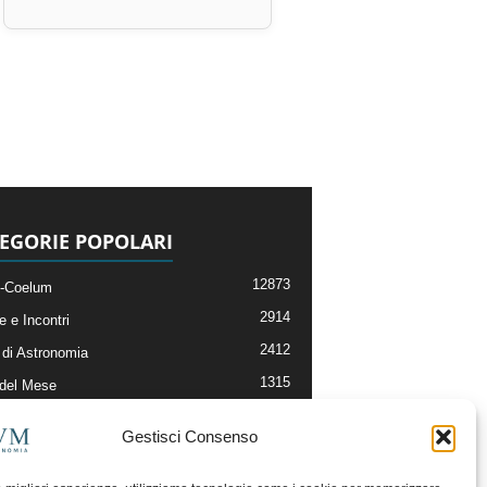
EGORIE POPOLARI
12873
-Coelum
2914
e e Incontri
2412
di Astronomia
1315
 del Mese
365
nomia, Astrofisica e Cosmologia
Gestisci Consenso
268
li e Risorse On-Line
192
og della Redazione