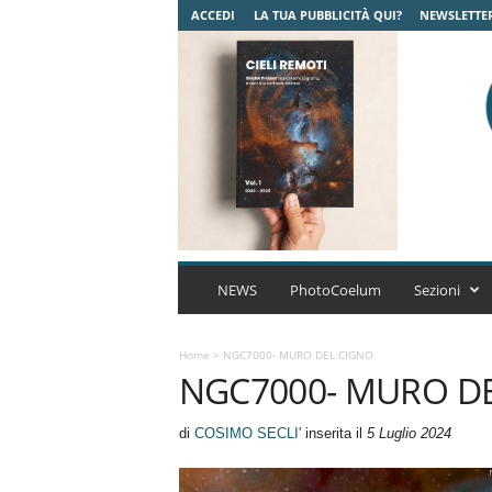
ACCEDI
LA TUA PUBBLICITÀ QUI?
NEWSLETTE
C
o
NEWS
PhotoCoelum
Sezioni
e
l
u
Home
>
NGC7000- MURO DEL CIGNO
NGC7000- MURO D
m
A
s
di
COSIMO SECLI'
inserita il
5 Luglio 2024
t
r
o