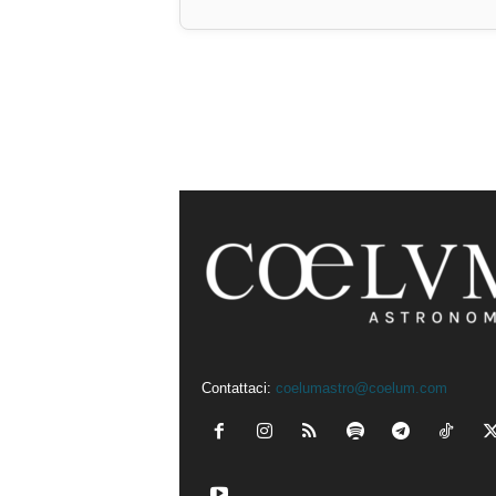
Contattaci:
coelumastro@coelum.com