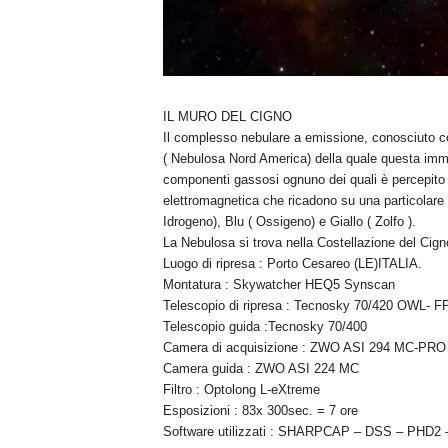
IL MURO DEL CIGNO
Il complesso nebulare a emissione, conosciuto co
( Nebulosa Nord America) della quale questa imma
componenti gassosi ognuno dei quali è percepito 
elettromagnetica che ricadono su una particolare 
Idrogeno), Blu ( Ossigeno) e Giallo ( Zolfo ).
La Nebulosa si trova nella Costellazione del Cigno
Luogo di ripresa : Porto Cesareo (LE)ITALIA.
Montatura : Skywatcher HEQ5 Synscan
Telescopio di ripresa : Tecnosky 70/420 OWL- FP
Telescopio guida :Tecnosky 70/400
Camera di acquisizione : ZWO ASI 294 MC-PRO
Camera guida : ZWO ASI 224 MC
Filtro : Optolong L-eXtreme
Esposizioni : 83x 300sec. = 7 ore
Software utilizzati : SHARPCAP – DSS – PHD2