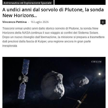
Astronautica ed Esplorazione Spaziale
A undici anni dal sorvolo di Plutone, la sonda
New Horizons...
Vincenzo Pettina
-
16 Luglio 2026
0
Trascorsi ormai undici anni dallo storico sorvolo di Plutone, la sonda New
Horizons della NASA continua il suo viaggio ai confini del Sistema Solare.
Dopo un nuovo risveglio dall’ibernazione, la missione si prepara a trasmettere
dati preziosi dalla fascia di Kuiper, una regione ancora in gran parte
inesplorata