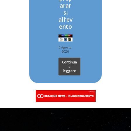
arar
si
all’ev
ento
6 Agosto
2026
Continua
a
leggere