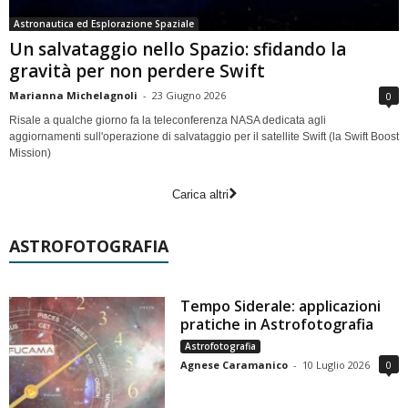
Astronautica ed Esplorazione Spaziale
Un salvataggio nello Spazio: sfidando la
gravità per non perdere Swift
Marianna Michelagnoli
-
23 Giugno 2026
0
Risale a qualche giorno fa la teleconferenza NASA dedicata agli
aggiornamenti sull'operazione di salvataggio per il satellite Swift (la Swift Boost
Mission)
Carica altri
ASTROFOTOGRAFIA
Tempo Siderale: applicazioni
pratiche in Astrofotografia
Astrofotografia
Agnese Caramanico
-
10 Luglio 2026
0