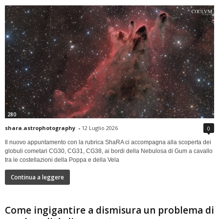
280
shara.astrophotography
-
12 Luglio 2026
0
Il nuovo appuntamento con la rubrica ShaRA ci accompagna alla scoperta dei
globuli cometari CG30, CG31, CG38, ai bordi della Nebulosa di Gum a cavallo
tra le costellazioni della Poppa e della Vela
Continua a leggere
Come ingigantire a dismisura un problema di