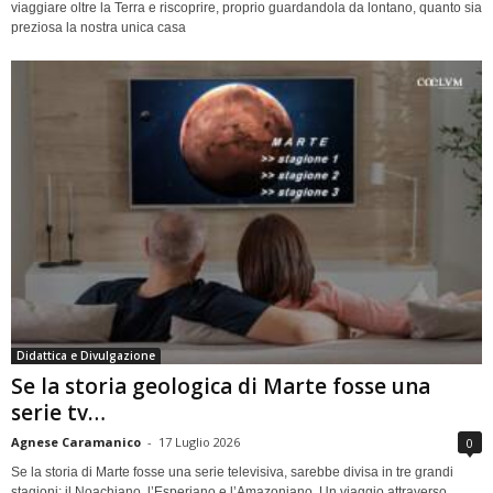
viaggiare oltre la Terra e riscoprire, proprio guardandola da lontano, quanto sia
preziosa la nostra unica casa
Didattica e Divulgazione
Se la storia geologica di Marte fosse una
serie tv…
Agnese Caramanico
-
17 Luglio 2026
0
Se la storia di Marte fosse una serie televisiva, sarebbe divisa in tre grandi
stagioni: il Noachiano, l’Esperiano e l’Amazoniano. Un viaggio attraverso