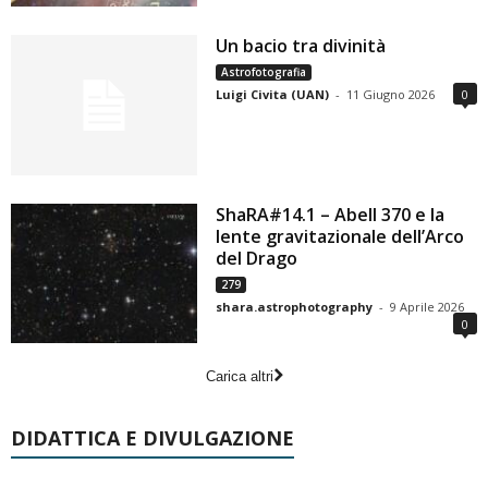
Un bacio tra divinità
Astrofotografia
Luigi Civita (UAN)
-
11 Giugno 2026
0
ShaRA#14.1 – Abell 370 e la
lente gravitazionale dell’Arco
del Drago
279
shara.astrophotography
-
9 Aprile 2026
0
Carica altri
DIDATTICA E DIVULGAZIONE