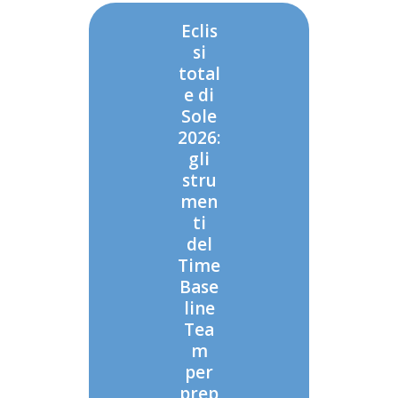
Eclis
si
total
e di
Sole
2026:
gli
stru
men
ti
del
Time
Base
line
Tea
m
per
prep