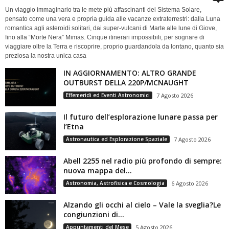
Un viaggio immaginario tra le mete più affascinanti del Sistema Solare,
pensato come una vera e propria guida alle vacanze extraterrestri: dalla Luna
romantica agli asteroidi solitari, dai super-vulcani di Marte alle lune di Giove,
fino alla “Morte Nera” Mimas. Cinque itinerari impossibili, per sognare di
viaggiare oltre la Terra e riscoprire, proprio guardandola da lontano, quanto sia
preziosa la nostra unica casa
IN AGGIORNAMENTO: ALTRO GRANDE
OUTBURST DELLA 220P/MCNAUGHT
Effemeridi ed Eventi Astronomici
7 Agosto 2026
Il futuro dell’esplorazione lunare passa per
l’Etna
Astronautica ed Esplorazione Spaziale
7 Agosto 2026
Abell 2255 nel radio più profondo di sempre:
nuova mappa del...
Astronomia, Astrofisica e Cosmologia
6 Agosto 2026
Alzando gli occhi al cielo – Vale la sveglia?Le
congiunzioni di...
Appuntamenti del Mese
5 Agosto 2026