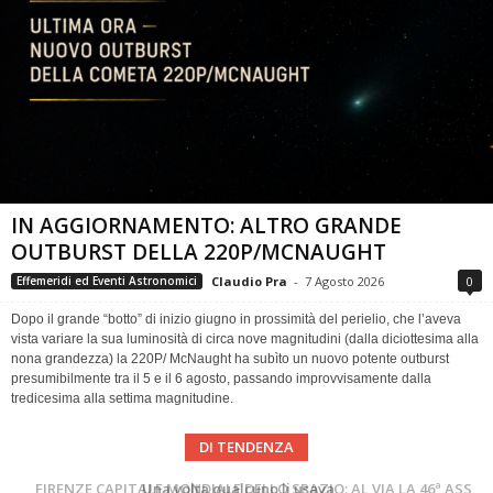
IN AGGIORNAMENTO: ALTRO GRANDE
OUTBURST DELLA 220P/MCNAUGHT
Claudio Pra
-
7 Agosto 2026
0
Effemeridi ed Eventi Astronomici
Dopo il grande “botto” di inizio giugno in prossimità del perielio, che l’aveva
vista variare la sua luminosità di circa nove magnitudini (dalla diciottesima alla
nona grandezza) la 220P/ McNaught ha subìto un nuovo potente outburst
presumibilmente tra il 5 e il 6 agosto, passando improvvisamente dalla
tredicesima alla settima magnitudine.
DI TENDENZA
Cielo del Mese di Agosto 2026
FIRENZE CAPITALE MONDIALE DELLO SPAZIO: AL VIA LA 46ª ASSEMBLEA SCIENTIFICA DEL COSPAR