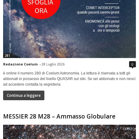
281
Redazione Coelum
-
28 Luglio 2026
0
è online il numero 280 di Coelum Astronomia. La lettura è riservata a tutti gli
abbonati in possesso del livello QUASAR sul sito. Se sei abbonato e non riesci
ad accedere contatta la segreteria.
Continua a leggere
MESSIER 28 M28 – Ammasso Globulare