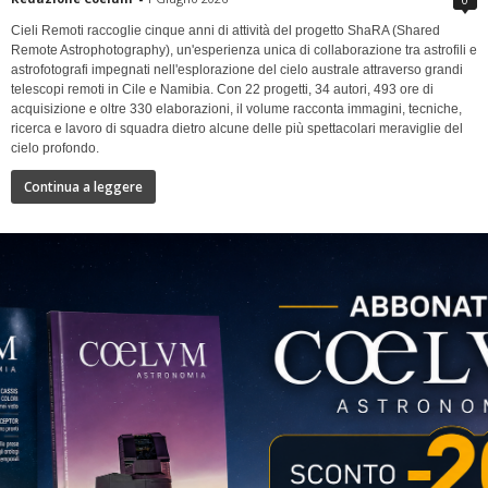
Cieli Remoti raccoglie cinque anni di attività del progetto ShaRA (Shared
Remote Astrophotography), un'esperienza unica di collaborazione tra astrofili e
astrofotografi impegnati nell'esplorazione del cielo australe attraverso grandi
telescopi remoti in Cile e Namibia. Con 22 progetti, 34 autori, 493 ore di
acquisizione e oltre 330 elaborazioni, il volume racconta immagini, tecniche,
ricerca e lavoro di squadra dietro alcune delle più spettacolari meraviglie del
cielo profondo.
Continua a leggere