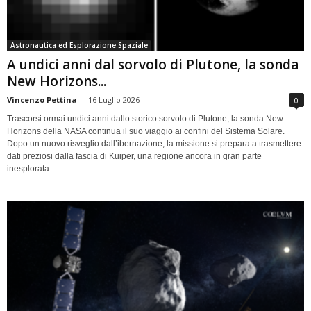
Astronautica ed Esplorazione Spaziale
A undici anni dal sorvolo di Plutone, la sonda
New Horizons...
Vincenzo Pettina
-
16 Luglio 2026
0
Trascorsi ormai undici anni dallo storico sorvolo di Plutone, la sonda New
Horizons della NASA continua il suo viaggio ai confini del Sistema Solare.
Dopo un nuovo risveglio dall’ibernazione, la missione si prepara a trasmettere
dati preziosi dalla fascia di Kuiper, una regione ancora in gran parte
inesplorata