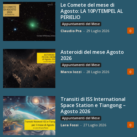
Le Comete del mese di
Agosto: LA 10P/TEMPEL AL
PERIELIO
Appuntamenti del Mese
Claudio Pra
-
29 Luglio 2026
0
Asteroidi del mese Agosto
2026
Appuntamenti del Mese
Marco Iozzi
-
28 Luglio 2026
0
Transiti di ISS International
Space Station e Tiangong –
Agosto 2026
Appuntamenti del Mese
Lara Fossi
-
27 Luglio 2026
0