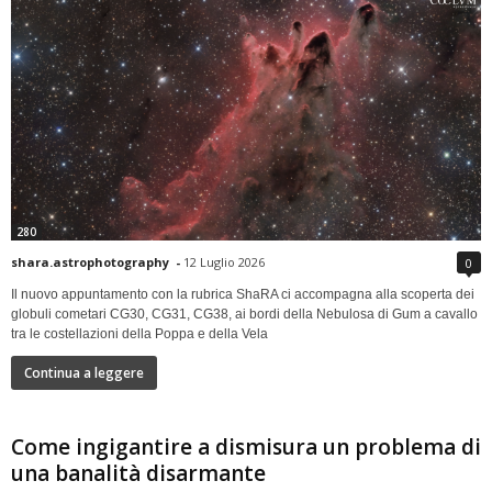
280
shara.astrophotography
-
12 Luglio 2026
0
Il nuovo appuntamento con la rubrica ShaRA ci accompagna alla scoperta dei
globuli cometari CG30, CG31, CG38, ai bordi della Nebulosa di Gum a cavallo
tra le costellazioni della Poppa e della Vela
Continua a leggere
Come ingigantire a dismisura un problema di
una banalità disarmante