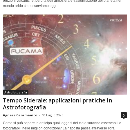
eruzioni vulcaniche, perdita dell’atmosfera e trasformazione del pianeta nel
mondo arido che osserviamo oggi.
Astrofotografia
Tempo Siderale: applicazioni pratiche in
Astrofotografia
Agnese Caramanico
-
10 Luglio 2026
0
Come si può sapere in anticipo quali oggetti del cielo saranno osservabili o
fotografabili nelle migliori condizioni? La risposta passa attraverso l'ora