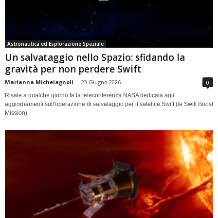
Astronautica ed Esplorazione Spaziale
Un salvataggio nello Spazio: sfidando la
gravità per non perdere Swift
Marianna Michelagnoli
-
23 Giugno 2026
0
Risale a qualche giorno fa la teleconferenza NASA dedicata agli
aggiornamenti sull'operazione di salvataggio per il satellite Swift (la Swift Boost
Mission)