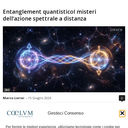
Entanglement quantisticoI misteri
dell’azione spettrale a distanza
280
Marco Lorrai
-
15 Giugno 2026
0
L'entanglement quantistico è uno dei fenomeni più sorprendenti della fisica
moderna: due particelle possono mostrare correlazioni che sembrano ignorare
Gestisci Consenso
la distanza che le separa. Gli esperimenti e i teoremi di Bell hanno escluso le
semplici spiegazioni basate su "variabili nascoste" locali, confermando le
Per fornire le migliori esperienze, utilizziamo tecnologie come i cookie per
previsioni della meccanica quantistica. Nonostante ciò, l'entanglement non