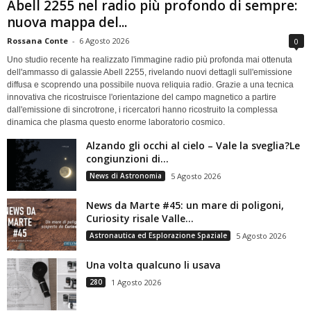
Abell 2255 nel radio più profondo di sempre:
nuova mappa del...
Rossana Conte
-
6 Agosto 2026
0
Uno studio recente ha realizzato l'immagine radio più profonda mai ottenuta
dell'ammasso di galassie Abell 2255, rivelando nuovi dettagli sull'emissione
diffusa e scoprendo una possibile nuova reliquia radio. Grazie a una tecnica
innovativa che ricostruisce l'orientazione del campo magnetico a partire
dall'emissione di sincrotrone, i ricercatori hanno ricostruito la complessa
dinamica che plasma questo enorme laboratorio cosmico.
Alzando gli occhi al cielo – Vale la sveglia?Le
congiunzioni di...
News di Astronomia
5 Agosto 2026
News da Marte #45: un mare di poligoni,
Curiosity risale Valle...
Astronautica ed Esplorazione Spaziale
5 Agosto 2026
Una volta qualcuno li usava
280
1 Agosto 2026