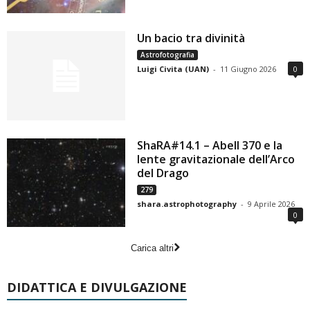
Un bacio tra divinità
Astrofotografia
Luigi Civita (UAN)
-
11 Giugno 2026
0
ShaRA#14.1 – Abell 370 e la
lente gravitazionale dell’Arco
del Drago
279
shara.astrophotography
-
9 Aprile 2026
0
Carica altri
DIDATTICA E DIVULGAZIONE