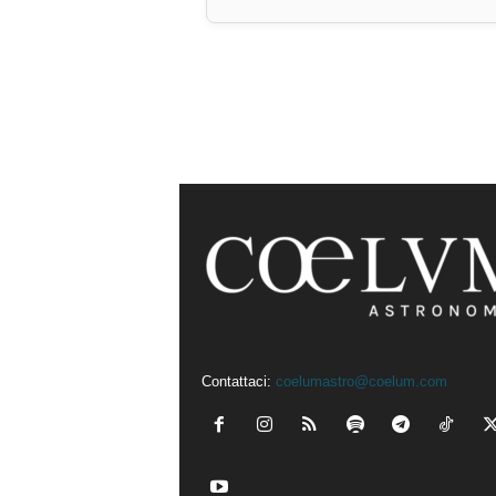
Contattaci:
coelumastro@coelum.com