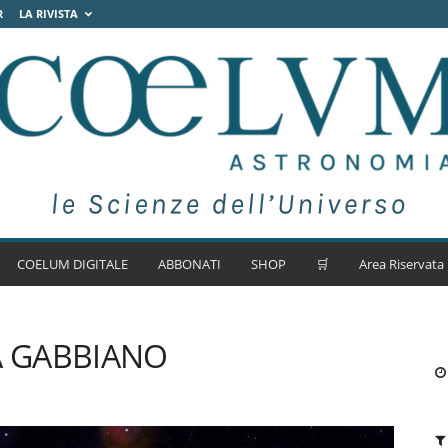
R
LA RIVISTA
COELUM DIGITALE
ABBONATI
SHOP
🛒
Area Riservata
A GABBIANO