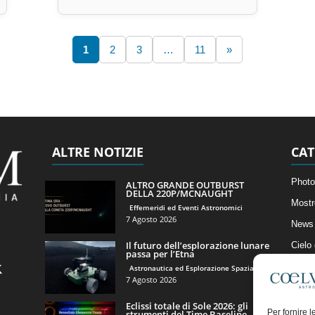
1
2
3
…
11
»
ALTRE NOTIZIE
CAT
Photo
ALTRO GRANDE OUTBURST
DELLA 220P/MCNAUGHT
Mostr
Effemeridi ed Eventi Astronomici
7 Agosto 2026
News 
Il futuro dell’esplorazione lunare
Cielo
passa per l’Etna
Astro
Astronautica ed Esplorazione Spaziale
7 Agosto 2026
Artico
Eclissi totale di Sole 2026: gli
Il Bl
Per fornire 
strumenti del Time Baseline