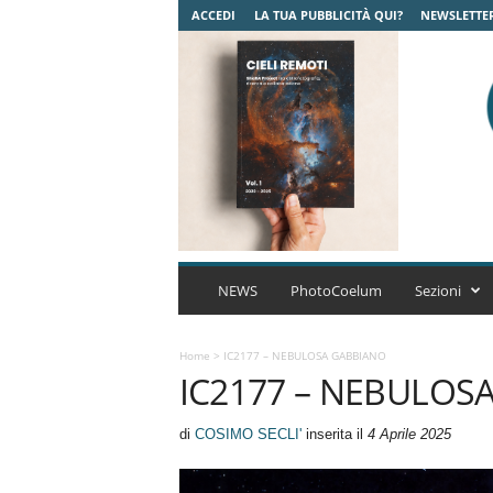
ACCEDI
LA TUA PUBBLICITÀ QUI?
NEWSLETTE
C
o
NEWS
PhotoCoelum
Sezioni
e
l
u
Home
>
IC2177 – NEBULOSA GABBIANO
IC2177 – NEBULOS
m
A
s
di
COSIMO SECLI'
inserita il
4 Aprile 2025
t
r
o