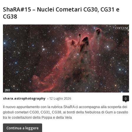
ShaRA#15 – Nuclei Cometari CG30, CG31 e
CG38
280
shara.astrophotography
-
12 Luglio 2026
0
Il nuovo appuntamento con la rubrica ShaRA ci accompagna alla scoperta dei
globuli cometari CG30, CG31, CG38, ai bordi della Nebulosa di Gum a cavallo
tra le costellazioni della Poppa e della Vela
Continua a leggere