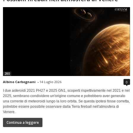
280
Albino Carbognani
-
14 Luglio 2026
0
I due asteroidi 2021 PH27 e 2025 GN1, scoperti rispettivamente nel 2021 e nel
2025, sembrano condividere un'origine comune e potrebbero aver generato
una corrente di meteoroidi lungo la loro orbita. Se questa ipotesi fosse corretta,
potrebbe essere possibile osservare dalla Terra fireball nell'atmosfera di
Venere.
Continua a leggere