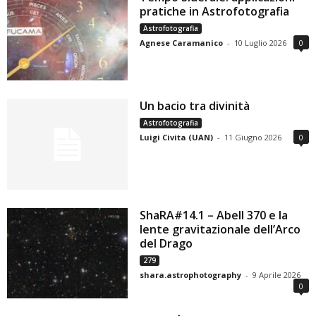
pratiche in Astrofotografia
Astrofotografia
Agnese Caramanico
-
10 Luglio 2026
0
Un bacio tra divinità
Astrofotografia
Luigi Civita (UAN)
-
11 Giugno 2026
0
ShaRA#14.1 – Abell 370 e la
lente gravitazionale dell’Arco
del Drago
279
shara.astrophotography
-
9 Aprile 2026
0