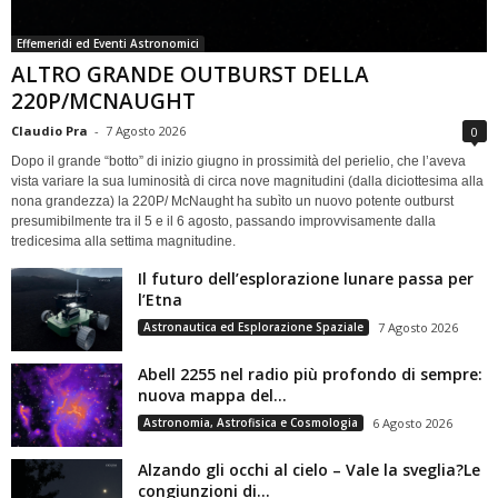
Effemeridi ed Eventi Astronomici
ALTRO GRANDE OUTBURST DELLA
220P/MCNAUGHT
Claudio Pra
-
7 Agosto 2026
0
Dopo il grande “botto” di inizio giugno in prossimità del perielio, che l’aveva
vista variare la sua luminosità di circa nove magnitudini (dalla diciottesima alla
nona grandezza) la 220P/ McNaught ha subìto un nuovo potente outburst
presumibilmente tra il 5 e il 6 agosto, passando improvvisamente dalla
tredicesima alla settima magnitudine.
Il futuro dell’esplorazione lunare passa per
l’Etna
Astronautica ed Esplorazione Spaziale
7 Agosto 2026
Abell 2255 nel radio più profondo di sempre:
nuova mappa del...
Astronomia, Astrofisica e Cosmologia
6 Agosto 2026
Alzando gli occhi al cielo – Vale la sveglia?Le
congiunzioni di...