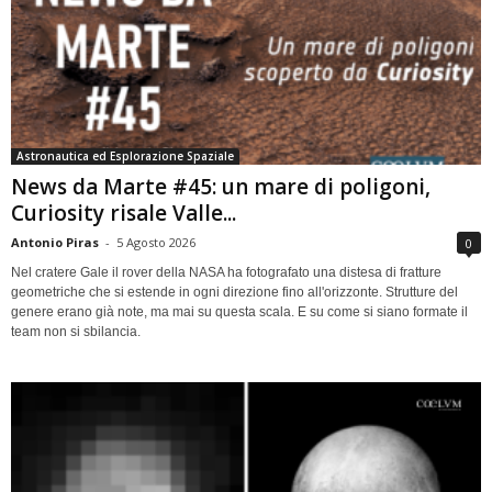
Astronautica ed Esplorazione Spaziale
News da Marte #45: un mare di poligoni,
Curiosity risale Valle...
Antonio Piras
-
5 Agosto 2026
0
Nel cratere Gale il rover della NASA ha fotografato una distesa di fratture
geometriche che si estende in ogni direzione fino all'orizzonte. Strutture del
genere erano già note, ma mai su questa scala. E su come si siano formate il
team non si sbilancia.