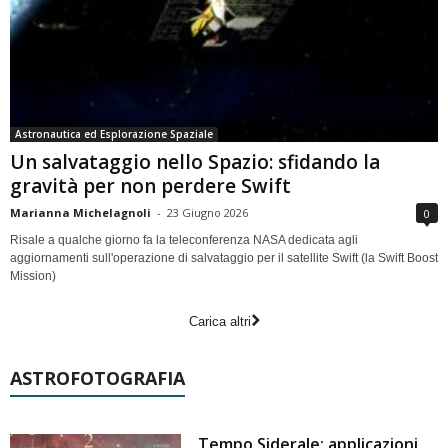
Astronautica ed Esplorazione Spaziale
Un salvataggio nello Spazio: sfidando la
gravità per non perdere Swift
Marianna Michelagnoli
-
23 Giugno 2026
0
Risale a qualche giorno fa la teleconferenza NASA dedicata agli
aggiornamenti sull'operazione di salvataggio per il satellite Swift (la Swift Boost
Mission)
Carica altri
ASTROFOTOGRAFIA
Tempo Siderale: applicazioni