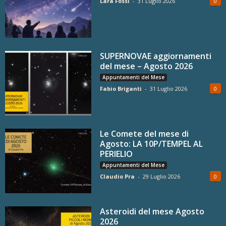
Lara Fossi
-
31 Luglio 2026
0
SUPERNOVAE aggiornamenti
del mese – Agosto 2026
Appuntamenti del Mese
Fabio Briganti
-
31 Luglio 2026
0
Le Comete del mese di
Agosto: LA 10P/TEMPEL AL
PERIELIO
Appuntamenti del Mese
Claudio Pra
-
29 Luglio 2026
0
Asteroidi del mese Agosto
2026