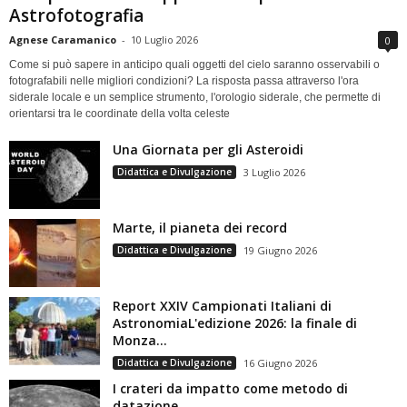
Astrofotografia
Agnese Caramanico
-
10 Luglio 2026
0
Come si può sapere in anticipo quali oggetti del cielo saranno osservabili o
fotografabili nelle migliori condizioni? La risposta passa attraverso l'ora
siderale locale e un semplice strumento, l'orologio siderale, che permette di
orientarsi tra le coordinate della volta celeste
Una Giornata per gli Asteroidi
Didattica e Divulgazione
3 Luglio 2026
Marte, il pianeta dei record
Didattica e Divulgazione
19 Giugno 2026
Report XXIV Campionati Italiani di
AstronomiaL'edizione 2026: la finale di
Monza...
Didattica e Divulgazione
16 Giugno 2026
I crateri da impatto come metodo di
datazione