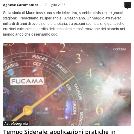
Agnese Caramanico
-
17 Luglio 2026
0
Se la storia di Marte fosse una serie televisiva, sarebbe divisa in tre grandi
stagioni: il Noachiano, l’Esperiano e l’Amazoniano. Un viaggio attraverso
miliardi di anni di evoluzione planetaria, tra oceani scomparsi, gigantesche
eruzioni vulcaniche, perdita dell’atmosfera e trasformazione del pianeta nel
mondo arido che osserviamo oggi.
Astrofotografia
Tempo Siderale: applicazioni pratiche in