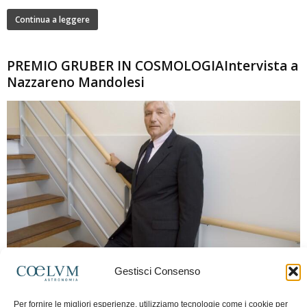
Continua a leggere
PREMIO GRUBER IN COSMOLOGIAIntervista a
Nazzareno Mandolesi
280
Gestisci Consenso
Frida Paolella
-
16 Giugno 2026
0
Intervista al professor Nazzareno Mandolesi, tra i protagonisti della cosmologia
Per fornire le migliori esperienze, utilizziamo tecnologie come i cookie per
spaziale europea e della missione Planck. Il dialogo ripercorre i principali