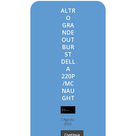
ALTR
O
GRA
NDE
OUT
BUR
ST
DELL
A
220P
/MC
NAU
GHT
7 Agosto
2026
Continua