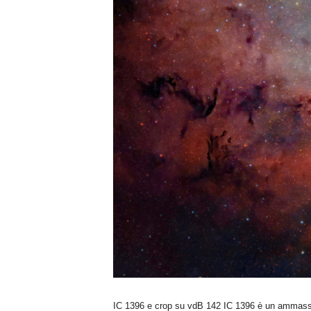
IC 1396 e crop su vdB 142 IC 1396 è un ammasso 