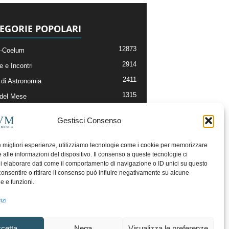
EGORIE POPOLARI
12873
-Coelum
2914
e e Incontri
2411
di Astronomia
1315
 del Mese
365
nomia, Astrofisica e Cosmologia
Gestisci Consenso
268
li e Risorse On-Line
192
og della Redazione
le migliori esperienze, utilizziamo tecnologie come i cookie per memorizzare
 alle informazioni del dispositivo. Il consenso a queste tecnologie ci
i elaborare dati come il comportamento di navigazione o ID unici su questo
consentire o ritirare il consenso può influire negativamente su alcune
he e funzioni.
izi
cetta
Nega
Visualizza le preferenze