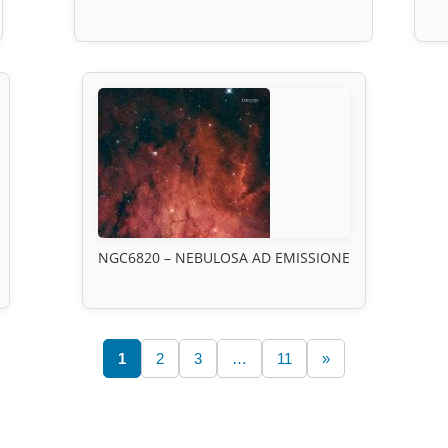
NGC6820 – NEBULOSA AD EMISSIONE
1
2
3
…
11
»