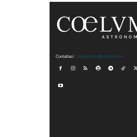
Contattaci:
coelumastro@coelum.com