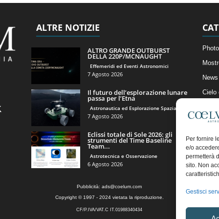
ALTRE NOTIZIE
CAT
Photo
ALTRO GRANDE OUTBURST
DELLA 220P/MCNAUGHT
Mostr
Effemeridi ed Eventi Astronomici
7 Agosto 2026
News 
Il futuro dell’esplorazione lunare
Cielo
passa per l’Etna
Astro
Astronautica ed Esplorazione Spaziale
7 Agosto 2026
Artico
Eclissi totale di Sole 2026: gli
Il Bl
Per fornire 
strumenti del Time Baseline
Team...
e/o accedere
Astrotecnica e Osservazione
permetterà d
6 Agosto 2026
sito. Non ac
caratteristic
Pubblicità:
ads@coelum.com
Gestisci serv
Copyright © 1997 - 2024 vietata la riproduzione.
CF/P.IVA/VAT.C IT.01988340434
Ac