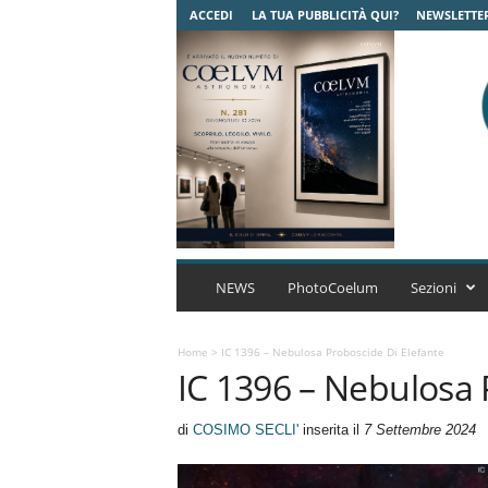
ACCEDI
LA TUA PUBBLICITÀ QUI?
NEWSLETTE
C
o
NEWS
PhotoCoelum
Sezioni
e
l
u
Home
>
IC 1396 – Nebulosa Proboscide Di Elefante
IC 1396 – Nebulosa 
m
A
s
di
COSIMO SECLI'
inserita il
7 Settembre 2024
t
r
o