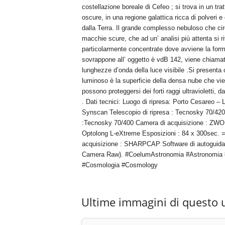
costellazione boreale di Cefeo ; si trova in un tr
oscure, in una regione galattica ricca di polveri e
dalla Terra. Il grande complesso nebuloso che ci
macchie scure, che ad un’ analisi più attenta si r
particolarmente concentrate dove avviene la form
sovrappone all’ oggetto è vdB 142, viene chiamat
lunghezze d’onda della luce visibile .Si present
luminoso è la superficie della densa nube che vie
possono proteggersi dei forti raggi ultravioletti,
. Dati tecnici: Luogo di ripresa: Porto Cesareo
Synscan Telescopio di ripresa : Tecnosky 70/420
:Tecnosky 70/400 Camera di acquisizione : ZW
Optolong L-eXtreme Esposizioni : 84 x 300sec. = 7 
acquisizione : SHARPCAP Software di autoguida
Camera Raw). #CoelumAstronomia #Astronomia #A
#Cosmologia #Cosmology
Ultime immagini di questo 