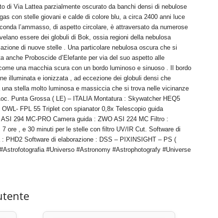
atto di Via Lattea parzialmente oscurato da banchi densi di nebulose
 gas con stelle giovani e calde di colore blu, a circa 2400 anni luce
rconda l’ammasso, di aspetto circolare, è attraversato da numerose
ivelano essere dei globuli di Bok, ossia regioni della nebulosa
azione di nuove stelle . Una particolare nebulosa oscura che si
a anche Proboscide d’Elefante per via del suo aspetto alle
a come una macchia scura con un bordo luminoso e sinuoso . Il bordo
ne illuminata e ionizzata , ad eccezione dei globuli densi che
 da una stella molto luminosa e massiccia che si trova nelle vicinanze
 – Loc. Punta Grossa ( LE) – ITALIA Montatura : Skywatcher HEQ5
 OWL- FPL 55 Triplet con spianator 0,8x Telescopio guida
O ASI 294 MC-PRO Camera guida : ZWO ASI 224 MC Filtro :
ore , e 30 minuti per le stelle con filtro UV/IR Cut. Software di
 : PHD2 Software di elaborazione : DSS – PIXINSIGHT – PS (
strofotografia #Universo #Astronomy #Astrophotografy #Universe
utente