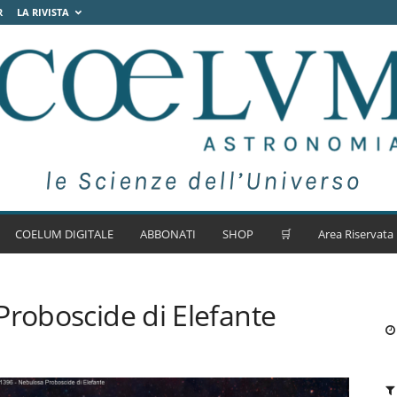
R
LA RIVISTA
COELUM DIGITALE
ABBONATI
SHOP
🛒
Area Riservata
Proboscide di Elefante