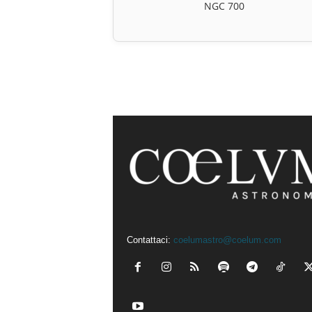
NGC 700
Contattaci:
coelumastro@coelum.com