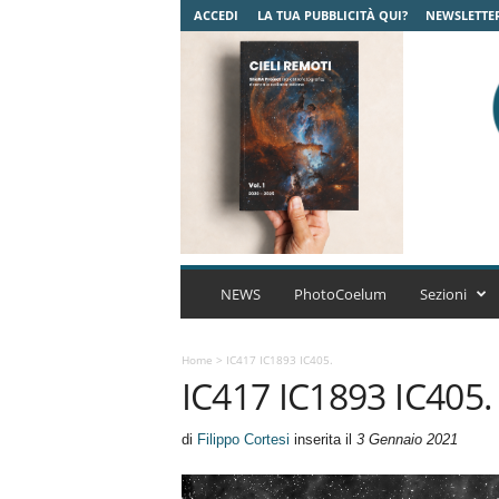
ACCEDI
LA TUA PUBBLICITÀ QUI?
NEWSLETTE
C
o
NEWS
PhotoCoelum
Sezioni
e
l
u
Home
>
IC417 IC1893 IC405.
IC417 IC1893 IC405.
m
A
s
di
Filippo Cortesi
inserita il
3 Gennaio 2021
t
r
o