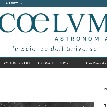
R
LA RIVISTA
COELUM DIGITALE
ABBONATI
SHOP
🛒
Area Riservata