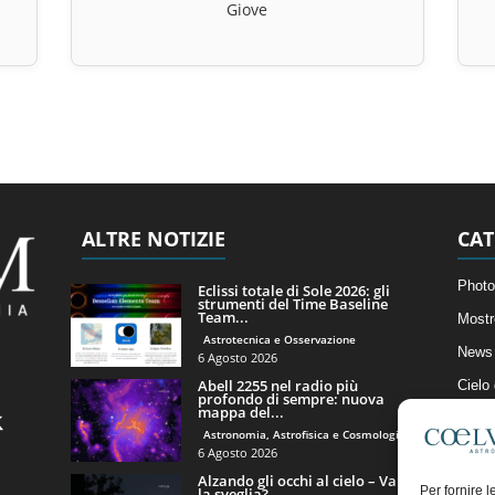
Giove
ALTRE NOTIZIE
CAT
Photo
Eclissi totale di Sole 2026: gli
strumenti del Time Baseline
Team...
Mostr
Astrotecnica e Osservazione
News 
6 Agosto 2026
Abell 2255 nel radio più
Cielo
profondo di sempre: nuova
mappa del...
Astro
Astronomia, Astrofisica e Cosmologia
Artico
6 Agosto 2026
Alzando gli occhi al cielo – Vale
Il Bl
Per fornire 
la sveglia?