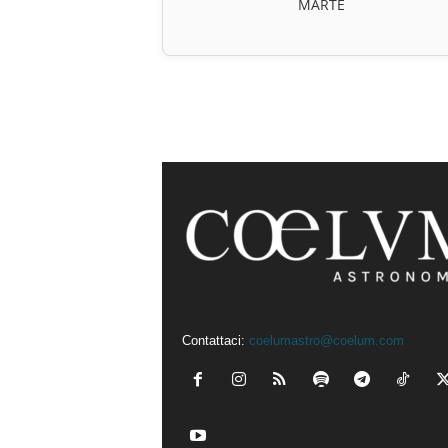
MARTE
Contattaci:
coelumastro@coelum.com