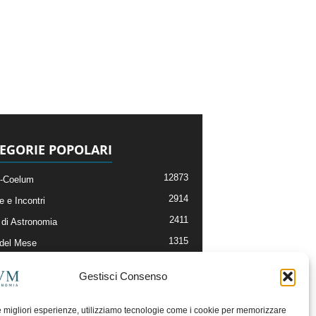
EGORIE POPOLARI
12873
-Coelum
2914
e e Incontri
2411
di Astronomia
1315
 del Mese
365
nomia, Astrofisica e Cosmologia
Gestisci Consenso
268
li e Risorse On-Line
192
og della Redazione
le migliori esperienze, utilizziamo tecnologie come i cookie per memorizzare