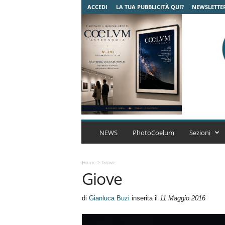
ACCEDI
LA TUA PUBBLICITÀ QUI?
NEWSLETTE
C
o
NEWS
PhotoCoelum
Sezioni
e
l
u
Home
>
Giove
Giove
m
A
s
di
Gianluca Buzi
inserita il
11 Maggio 2016
t
r
o