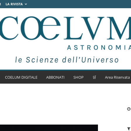
R
LA RIVISTA
COELUM DIGITALE
ABBONATI
SHOP
🛒
Area Riservata