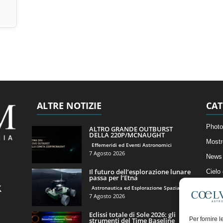
ALTRE NOTIZIE
CAT
Photo
ALTRO GRANDE OUTBURST
DELLA 220P/MCNAUGHT
Mostr
Effemeridi ed Eventi Astronomici
7 Agosto 2026
News 
Il futuro dell’esplorazione lunare
Cielo
passa per l’Etna
Astro
Astronautica ed Esplorazione Spaziale
7 Agosto 2026
Artico
Eclissi totale di Sole 2026: gli
Il Bl
Per fornire 
strumenti del Time Baseline