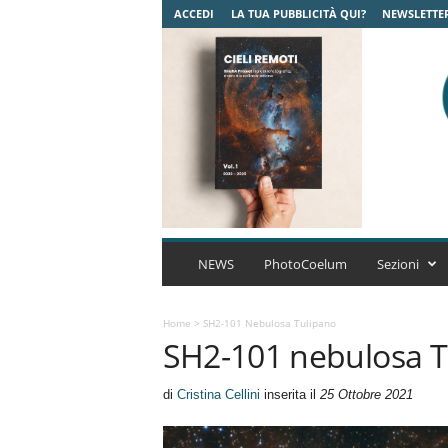
ACCEDI
LA TUA PUBBLICITÀ QUI?
NEWSLETTE
C
o
NEWS
PhotoCoelum
Sezioni
e
l
u
Home
>
SH2-101 Nebulosa Tulipano
SH2-101 nebulosa T
m
A
s
di
Cristina Cellini
inserita il
25 Ottobre 2021
t
r
o