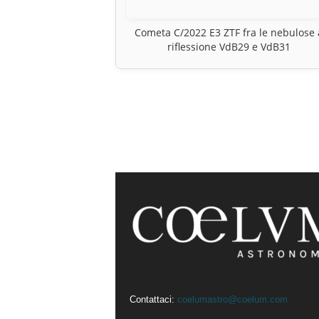
Cometa C/2022 E3 ZTF fra le nebulose 
riflessione VdB29 e VdB31
Contattaci:
coelumastro@coelum.com