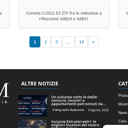
a
Cometa C/2022 E3 ZTF fra le nebulose a
riflessione VdB29 e VdB31
1
2
3
…
14
»
ALTRE NOTIZIE
CAT
Photo
Un autunno sotto le stelle:
concorsi, incontri e
appuntamenti patrocinati da...
Mostr
Il Blog della Redazione
9 Agosto 2026
News 
Vacanze Extraterrestri: le
Cielo
migliori location del nostro