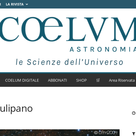
R
LA RIVISTA
COELUM DIGITALE
ABBONATI
SHOP
🛒
Area Riservata
ulipano