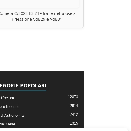
Cometa C/2022 E3 ZTF fra le nebulose a
riflessione VdB29 e VdB31
EGORIE POPOLARI
12873
-Coelum
2914
e e Incontri
2412
di Astronomia
1315
 del Mese