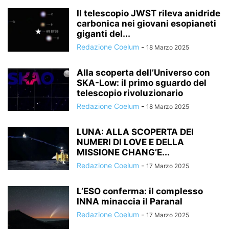
Il telescopio JWST rileva anidride
carbonica nei giovani esopianeti
giganti del...
Redazione Coelum
-
18 Marzo 2025
Alla scoperta dell’Universo con
SKA-Low: il primo sguardo del
telescopio rivoluzionario
Redazione Coelum
-
18 Marzo 2025
LUNA: ALLA SCOPERTA DEI
NUMERI DI LOVE E DELLA
MISSIONE CHANG’E...
Redazione Coelum
-
17 Marzo 2025
L’ESO conferma: il complesso
INNA minaccia il Paranal
Redazione Coelum
-
17 Marzo 2025