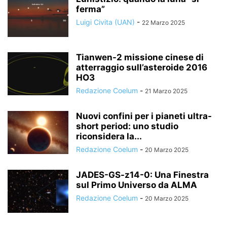
ferma”
Luigi Civita (UAN)
-
22 Marzo 2025
Tianwen-2 missione cinese di
atterraggio sull’asteroide 2016
HO3
Redazione Coelum
-
21 Marzo 2025
Nuovi confini per i pianeti ultra-
short period: uno studio
riconsidera la...
Redazione Coelum
-
20 Marzo 2025
JADES-GS-z14-0: Una Finestra
sul Primo Universo da ALMA
Redazione Coelum
-
20 Marzo 2025