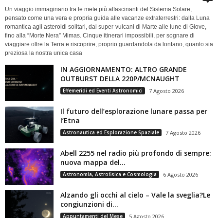
Un viaggio immaginario tra le mete più affascinanti del Sistema Solare,
pensato come una vera e propria guida alle vacanze extraterrestri: dalla Luna
romantica agli asteroidi solitari, dai super-vulcani di Marte alle lune di Giove,
fino alla “Morte Nera” Mimas. Cinque itinerari impossibili, per sognare di
viaggiare oltre la Terra e riscoprire, proprio guardandola da lontano, quanto sia
preziosa la nostra unica casa
IN AGGIORNAMENTO: ALTRO GRANDE
OUTBURST DELLA 220P/MCNAUGHT
Effemeridi ed Eventi Astronomici
7 Agosto 2026
Il futuro dell’esplorazione lunare passa per
l’Etna
Astronautica ed Esplorazione Spaziale
7 Agosto 2026
Abell 2255 nel radio più profondo di sempre:
nuova mappa del...
Astronomia, Astrofisica e Cosmologia
6 Agosto 2026
Alzando gli occhi al cielo – Vale la sveglia?Le
congiunzioni di...
Appuntamenti del Mese
5 Agosto 2026