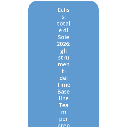
Eclis
si
total
e di
Sole
2026:
gli
stru
men
ti
del
Time
Base
line
Tea
m
per
prep