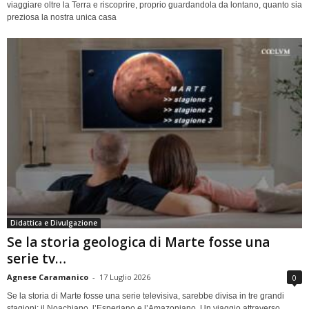
viaggiare oltre la Terra e riscoprire, proprio guardandola da lontano, quanto sia
preziosa la nostra unica casa
Didattica e Divulgazione
Se la storia geologica di Marte fosse una
serie tv…
Agnese Caramanico
-
17 Luglio 2026
0
Se la storia di Marte fosse una serie televisiva, sarebbe divisa in tre grandi
stagioni: il Noachiano, l’Esperiano e l’Amazoniano. Un viaggio attraverso