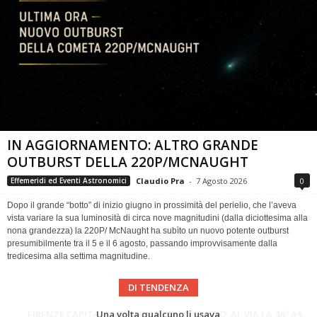
IN AGGIORNAMENTO: ALTRO GRANDE
OUTBURST DELLA 220P/MCNAUGHT
Claudio Pra
-
7 Agosto 2026
0
Effemeridi ed Eventi Astronomici
Dopo il grande “botto” di inizio giugno in prossimità del perielio, che l’aveva
vista variare la sua luminosità di circa nove magnitudini (dalla diciottesima alla
nona grandezza) la 220P/ McNaught ha subìto un nuovo potente outburst
presumibilmente tra il 5 e il 6 agosto, passando improvvisamente dalla
tredicesima alla settima magnitudine.
DI TENDENZA
Cielo del Mese di Agosto 2026
FIRENZE CAPITALE MONDIALE DELLO SPAZIO: AL VIA LA 46ª ASSEMBLEA SCIENTIFICA DEL COSPAR