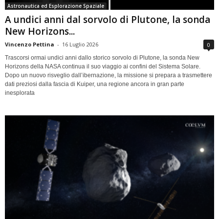
Astronautica ed Esplorazione Spaziale
A undici anni dal sorvolo di Plutone, la sonda
New Horizons...
Vincenzo Pettina
-
16 Luglio 2026
0
Trascorsi ormai undici anni dallo storico sorvolo di Plutone, la sonda New
Horizons della NASA continua il suo viaggio ai confini del Sistema Solare.
Dopo un nuovo risveglio dall’ibernazione, la missione si prepara a trasmettere
dati preziosi dalla fascia di Kuiper, una regione ancora in gran parte
inesplorata