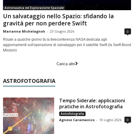
Astronautica ed Esplorazione Spaziale
Un salvataggio nello Spazio: sfidando la
gravità per non perdere Swift
Marianna Michelagnoli
-
23 Giugno 2026
0
Risale a qualche giorno fa la teleconferenza NASA dedicata agli
aggiornamenti sull'operazione di salvataggio per il satellite Swift (la Swift Boost
Mission)
Carica altri
ASTROFOTOGRAFIA
Tempo Siderale: applicazioni
pratiche in Astrofotografia
Astrofotografia
Agnese Caramanico
-
10 Luglio 2026
0