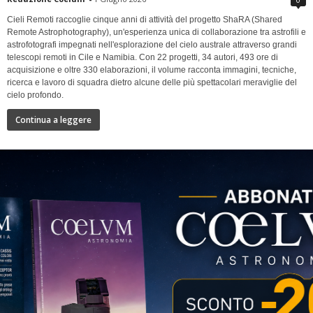
Cieli Remoti raccoglie cinque anni di attività del progetto ShaRA (Shared
Remote Astrophotography), un'esperienza unica di collaborazione tra astrofili e
astrofotografi impegnati nell'esplorazione del cielo australe attraverso grandi
telescopi remoti in Cile e Namibia. Con 22 progetti, 34 autori, 493 ore di
acquisizione e oltre 330 elaborazioni, il volume racconta immagini, tecniche,
ricerca e lavoro di squadra dietro alcune delle più spettacolari meraviglie del
cielo profondo.
Continua a leggere