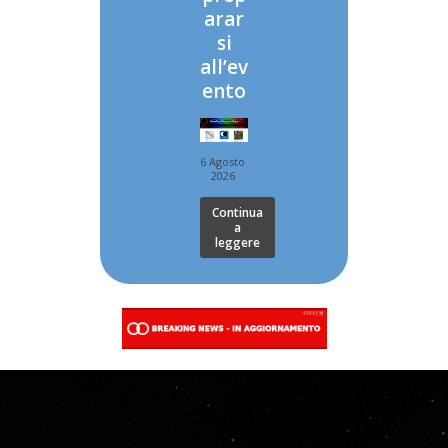
arar
si
all’ev
ento
6 Agosto
2026
Continua
a
leggere