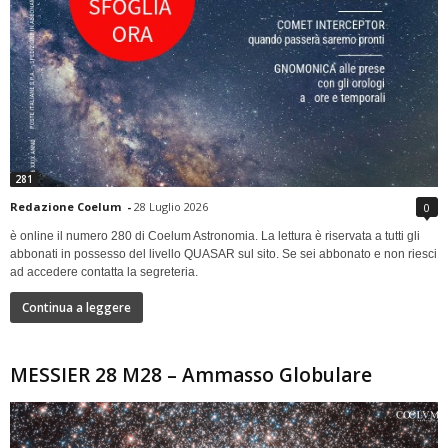
281
Redazione Coelum
-
28 Luglio 2026
0
è online il numero 280 di Coelum Astronomia. La lettura è riservata a tutti gli
abbonati in possesso del livello QUASAR sul sito. Se sei abbonato e non riesci
ad accedere contatta la segreteria.
Continua a leggere
MESSIER 28 M28 – Ammasso Globulare