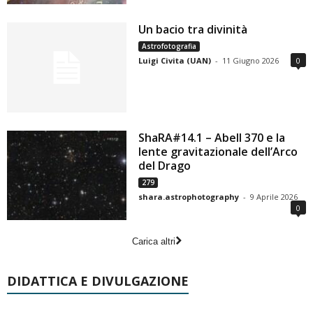
Un bacio tra divinità
Astrofotografia
Luigi Civita (UAN)
-
11 Giugno 2026
0
ShaRA#14.1 – Abell 370 e la
lente gravitazionale dell’Arco
del Drago
279
shara.astrophotography
-
9 Aprile 2026
0
Carica altri
DIDATTICA E DIVULGAZIONE