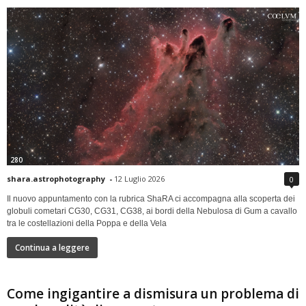
280
shara.astrophotography
-
12 Luglio 2026
0
Il nuovo appuntamento con la rubrica ShaRA ci accompagna alla scoperta dei
globuli cometari CG30, CG31, CG38, ai bordi della Nebulosa di Gum a cavallo
tra le costellazioni della Poppa e della Vela
Continua a leggere
Come ingigantire a dismisura un problema di