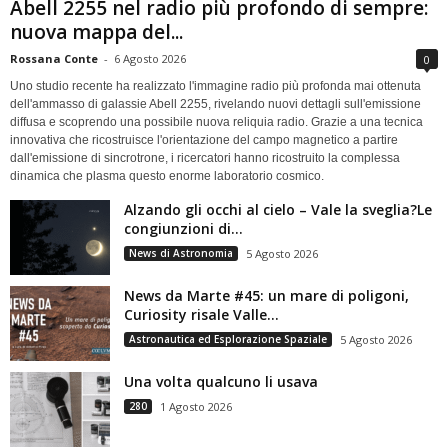
Abell 2255 nel radio più profondo di sempre:
nuova mappa del...
Rossana Conte
-
6 Agosto 2026
0
Uno studio recente ha realizzato l'immagine radio più profonda mai ottenuta
dell'ammasso di galassie Abell 2255, rivelando nuovi dettagli sull'emissione
diffusa e scoprendo una possibile nuova reliquia radio. Grazie a una tecnica
innovativa che ricostruisce l'orientazione del campo magnetico a partire
dall'emissione di sincrotrone, i ricercatori hanno ricostruito la complessa
dinamica che plasma questo enorme laboratorio cosmico.
Alzando gli occhi al cielo – Vale la sveglia?Le
congiunzioni di...
News di Astronomia
5 Agosto 2026
News da Marte #45: un mare di poligoni,
Curiosity risale Valle...
Astronautica ed Esplorazione Spaziale
5 Agosto 2026
Una volta qualcuno li usava
280
1 Agosto 2026