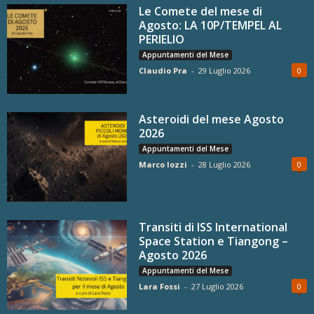
Le Comete del mese di
Agosto: LA 10P/TEMPEL AL
PERIELIO
Appuntamenti del Mese
Claudio Pra
-
29 Luglio 2026
0
Asteroidi del mese Agosto
2026
Appuntamenti del Mese
Marco Iozzi
-
28 Luglio 2026
0
Transiti di ISS International
Space Station e Tiangong –
Agosto 2026
Appuntamenti del Mese
Lara Fossi
-
27 Luglio 2026
0