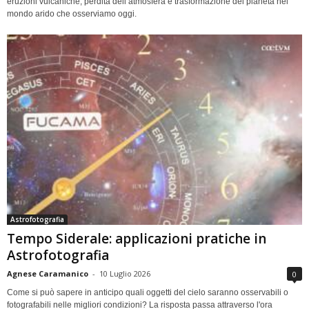
eruzioni vulcaniche, perdita dell’atmosfera e trasformazione del pianeta nel
mondo arido che osserviamo oggi.
Astrofotografia
Tempo Siderale: applicazioni pratiche in
Astrofotografia
Agnese Caramanico
-
10 Luglio 2026
0
Come si può sapere in anticipo quali oggetti del cielo saranno osservabili o
fotografabili nelle migliori condizioni? La risposta passa attraverso l'ora