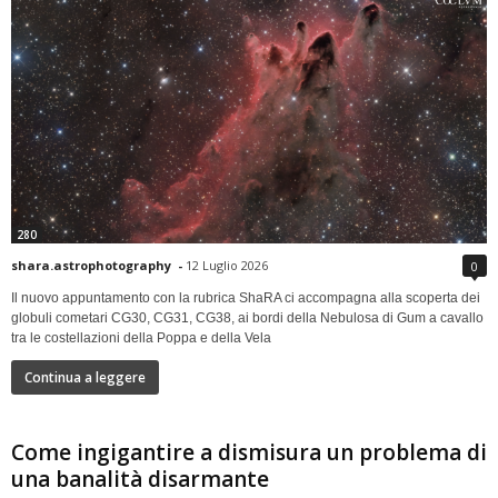
280
shara.astrophotography
-
12 Luglio 2026
0
Il nuovo appuntamento con la rubrica ShaRA ci accompagna alla scoperta dei
globuli cometari CG30, CG31, CG38, ai bordi della Nebulosa di Gum a cavallo
tra le costellazioni della Poppa e della Vela
Continua a leggere
Come ingigantire a dismisura un problema di
una banalità disarmante