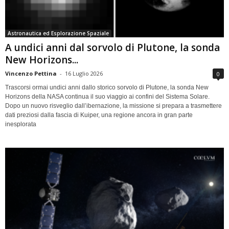
Astronautica ed Esplorazione Spaziale
A undici anni dal sorvolo di Plutone, la sonda
New Horizons...
Vincenzo Pettina
-
16 Luglio 2026
0
Trascorsi ormai undici anni dallo storico sorvolo di Plutone, la sonda New
Horizons della NASA continua il suo viaggio ai confini del Sistema Solare.
Dopo un nuovo risveglio dall’ibernazione, la missione si prepara a trasmettere
dati preziosi dalla fascia di Kuiper, una regione ancora in gran parte
inesplorata