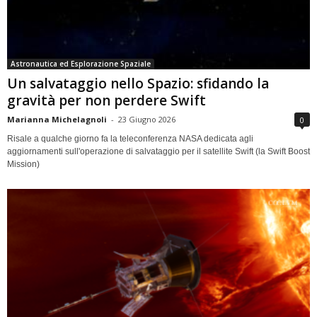
Astronautica ed Esplorazione Spaziale
Un salvataggio nello Spazio: sfidando la
gravità per non perdere Swift
Marianna Michelagnoli
-
23 Giugno 2026
0
Risale a qualche giorno fa la teleconferenza NASA dedicata agli
aggiornamenti sull'operazione di salvataggio per il satellite Swift (la Swift Boost
Mission)