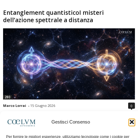
Entanglement quantisticoI misteri
dell’azione spettrale a distanza
280
Marco Lorrai
-
15 Giugno 2026
0
L'entanglement quantistico è uno dei fenomeni più sorprendenti della fisica
moderna: due particelle possono mostrare correlazioni che sembrano ignorare
Gestisci Consenso
la distanza che le separa. Gli esperimenti e i teoremi di Bell hanno escluso le
semplici spiegazioni basate su "variabili nascoste" locali, confermando le
Per fornire le migliori esperienze, utilizziamo tecnologie come i cookie per
previsioni della meccanica quantistica. Nonostante ciò, l'entanglement non