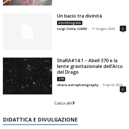
Un bacio tra divinità
Astrofotografia
Luigi Civita (UAN)
-
11 Giugno 2026
0
ShaRA#14.1 – Abell 370 e la
lente gravitazionale dell’Arco
del Drago
279
shara.astrophotography
-
9 Aprile 2026
0
Carica altri
DIDATTICA E DIVULGAZIONE