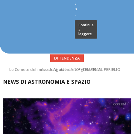
t
o
.
Continua
a
leggere
DI TENDENZA
Asteroidi del mese Agosto 2026
NEWS DI ASTRONOMIA E SPAZIO