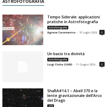
ASTROFOTOGRAFIA
Tempo Siderale: applicazioni
pratiche in Astrofotografia
Astrofotografia
Agnese Caramanico
-
10 Luglio 2026
0
Un bacio tra divinità
Astrofotografia
Luigi Civita (UAN)
-
11 Giugno 2026
0
ShaRA#14.1 – Abell 370 e la
lente gravitazionale dell’Arco
del Drago
279