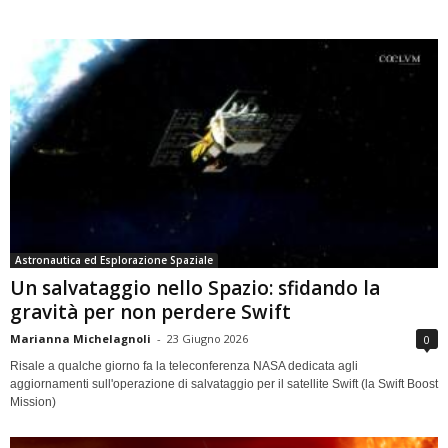
Astronautica ed Esplorazione Spaziale
Un salvataggio nello Spazio: sfidando la
gravità per non perdere Swift
Marianna Michelagnoli
-
23 Giugno 2026
0
Risale a qualche giorno fa la teleconferenza NASA dedicata agli
aggiornamenti sull'operazione di salvataggio per il satellite Swift (la Swift Boost
Mission)