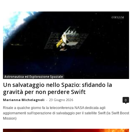
Astronautica ed Esplorazione Spaziale
Un salvataggio nello Spazio: sfidando la
gravità per non perdere Swift
Marianna Michelagnoli
-
23 Giugno 2026
0
Risale a qualche giorno fa la teleconferenza NASA dedicata agli
aggiornamenti sull'operazione di salvataggio per il satellite Swift (la Swift Boost
Mission)