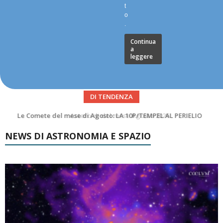
t
o
.
Continua
a
leggere
DI TENDENZA
Asteroidi del mese Agosto 2026
NEWS DI ASTRONOMIA E SPAZIO