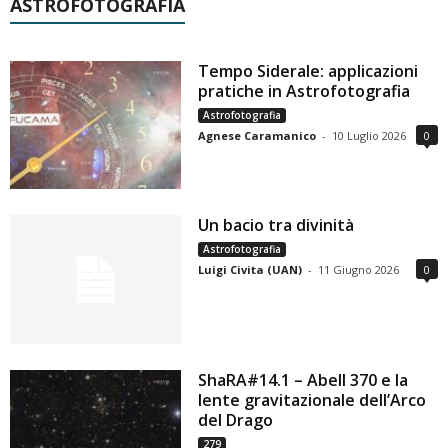
ASTROFOTOGRAFIA
Tempo Siderale: applicazioni
pratiche in Astrofotografia
Astrofotografia
Agnese Caramanico
-
10 Luglio 2026
0
Un bacio tra divinità
Astrofotografia
Luigi Civita (UAN)
-
11 Giugno 2026
0
ShaRA#14.1 – Abell 370 e la
lente gravitazionale dell’Arco
del Drago
279