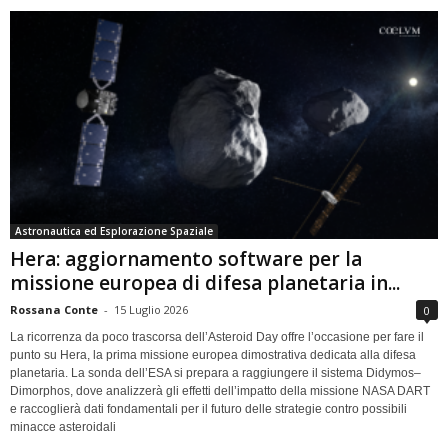
Astronautica ed Esplorazione Spaziale
Hera: aggiornamento software per la
missione europea di difesa planetaria in...
Rossana Conte
-
15 Luglio 2026
0
La ricorrenza da poco trascorsa dell’Asteroid Day offre l’occasione per fare il
punto su Hera, la prima missione europea dimostrativa dedicata alla difesa
planetaria. La sonda dell’ESA si prepara a raggiungere il sistema Didymos–
Dimorphos, dove analizzerà gli effetti dell’impatto della missione NASA DART
e raccoglierà dati fondamentali per il futuro delle strategie contro possibili
minacce asteroidali