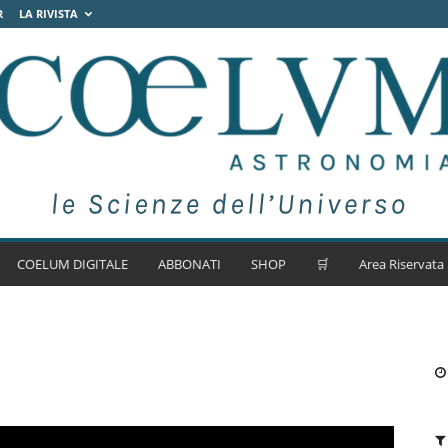
R
LA RIVISTA
COELUM DIGITALE
ABBONATI
SHOP
🛒
Area Riservata