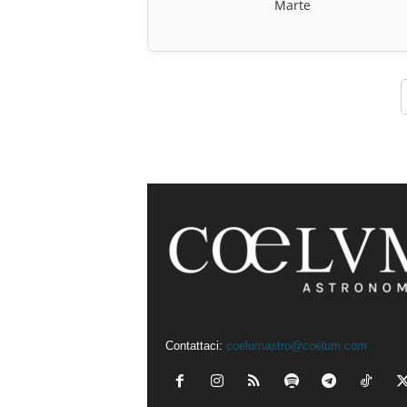
Marte
Contattaci:
coelumastro@coelum.com