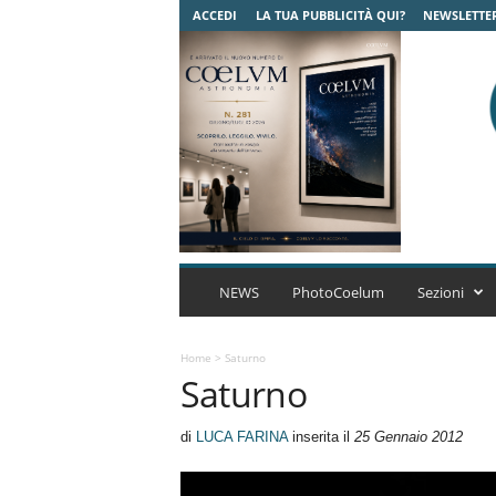
ACCEDI
LA TUA PUBBLICITÀ QUI?
NEWSLETTE
C
o
NEWS
PhotoCoelum
Sezioni
e
l
u
Home
>
Saturno
Saturno
m
A
s
di
LUCA FARINA
inserita il
25 Gennaio 2012
t
r
o