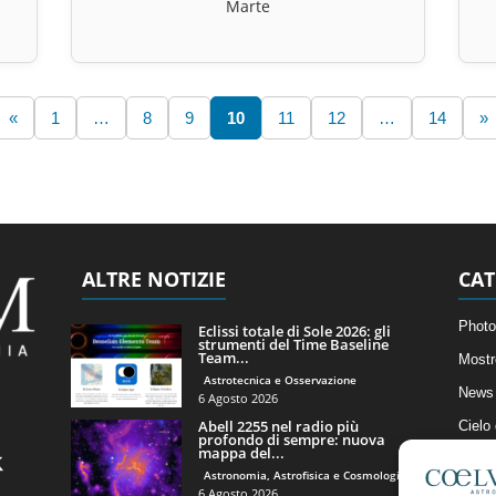
Marte
«
1
…
8
9
10
11
12
…
14
»
ALTRE NOTIZIE
CAT
Photo
Eclissi totale di Sole 2026: gli
strumenti del Time Baseline
Team...
Mostr
Astrotecnica e Osservazione
News 
6 Agosto 2026
Abell 2255 nel radio più
Cielo
profondo di sempre: nuova
mappa del...
Astro
Astronomia, Astrofisica e Cosmologia
Artico
6 Agosto 2026