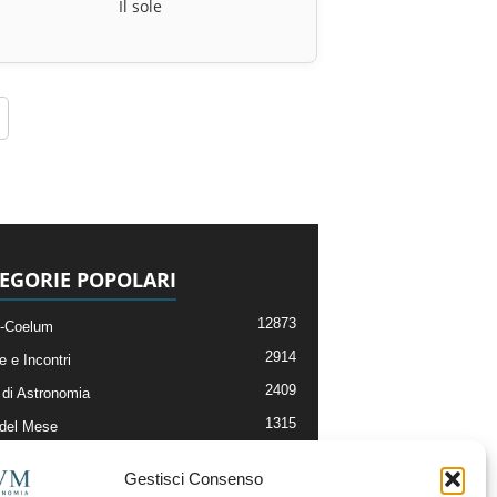
Il sole
EGORIE POPOLARI
12873
-Coelum
2914
e e Incontri
2409
di Astronomia
1315
 del Mese
365
nomia, Astrofisica e Cosmologia
Gestisci Consenso
268
li e Risorse On-Line