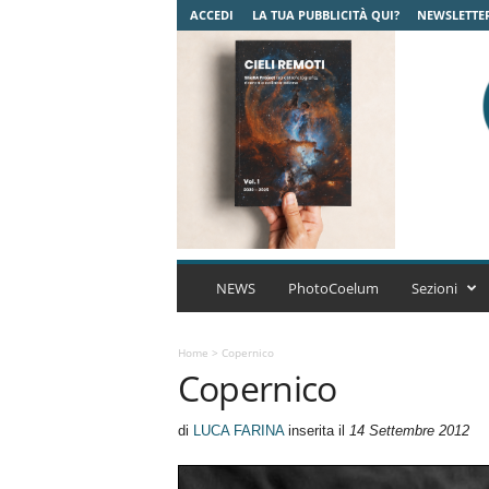
ACCEDI
LA TUA PUBBLICITÀ QUI?
NEWSLETTE
C
o
NEWS
PhotoCoelum
Sezioni
e
l
u
Home
>
Copernico
Copernico
m
A
s
di
LUCA FARINA
inserita il
14 Settembre 2012
t
r
o