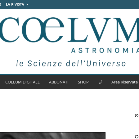
R
LA RIVISTA
COELUM DIGITALE
ABBONATI
SHOP
🛒
Area Riservata