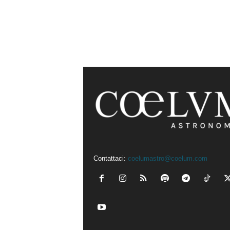
Contattaci:
coelumastro@coelum.com