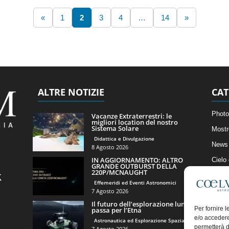
«
1
2
3
4
…
14
»
ALTRE NOTIZIE
CAT
Photo
Vacanze Extraterrestri: le
migliori location del nostro
Sistema Solare
Mostr
Didattica e Divulgazione
News 
8 Agosto 2026
IN AGGIORNAMENTO: ALTRO
Cielo
GRANDE OUTBURST DELLA
220P/MCNAUGHT
Astro
Effemeridi ed Eventi Astronomici
Artico
7 Agosto 2026
Il futuro dell’esplorazione lunare
Il Bl
Per fornire 
passa per l’Etna
e/o accedere
Astronautica ed Esplorazione Spaziale
permetterà d
7 Agosto 2026