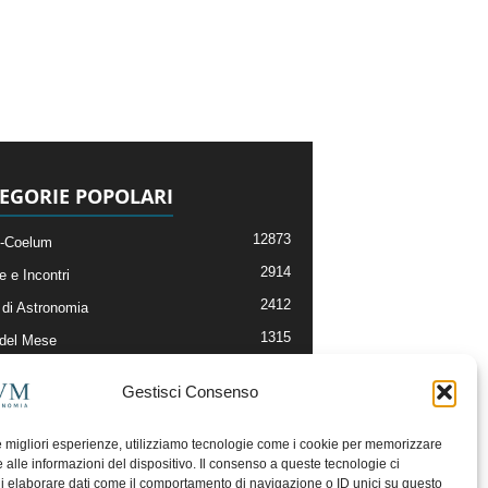
EGORIE POPOLARI
12873
-Coelum
2914
e e Incontri
2412
di Astronomia
1315
 del Mese
365
nomia, Astrofisica e Cosmologia
Gestisci Consenso
268
li e Risorse On-Line
192
og della Redazione
le migliori esperienze, utilizziamo tecnologie come i cookie per memorizzare
 alle informazioni del dispositivo. Il consenso a queste tecnologie ci
i elaborare dati come il comportamento di navigazione o ID unici su questo