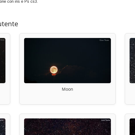
ne con iris e Ps cs3.
utente
Moon